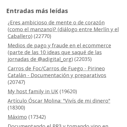
Entradas más leídas
¿Eres ambicioso de mente o de corazón
(como el manzano)? (diálogo entre Merlín y el
Caballero)
(22770)
Medios de pago y fraude en el ecommerce
(parte de las 10 ideas que saqué de las
jornadas de @adigital_org)
(22035)
Carros de Foc/Carros de Fuego - Pirineo
Catalán - Documentación y preparativos
(20747)
My host family in UK
(19620)
Artículo Óscar Molina: "Vivís de mi dinero"
(18300)
Máximo
(17342)
Documentando el PR3 y tomando vino en