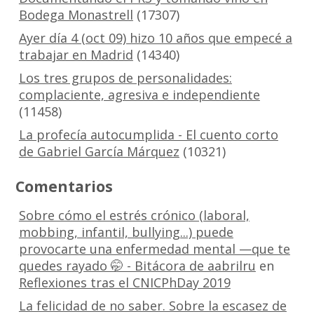
Bodega Monastrell
(17307)
Ayer día 4 (oct 09) hizo 10 años que empecé a
trabajar en Madrid
(14340)
Los tres grupos de personalidades:
complaciente, agresiva e independiente
(11458)
La profecía autocumplida - El cuento corto
de Gabriel García Márquez
(10321)
Comentarios
Sobre cómo el estrés crónico (laboral,
mobbing, infantil, bullying...) puede
provocarte una enfermedad mental —que te
quedes rayado 🤭 - Bitácora de aabrilru
en
Reflexiones tras el CNICPhDay 2019
La felicidad de no saber. Sobre la escasez de