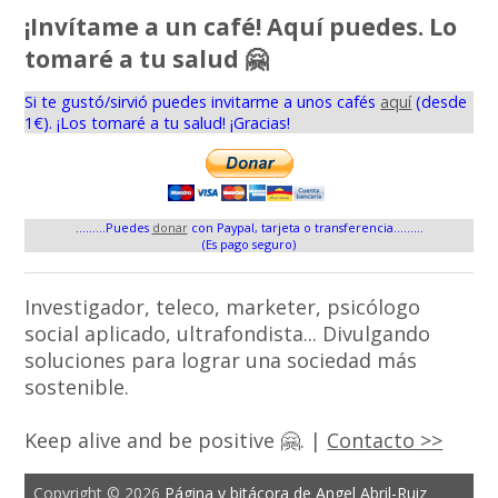
¡Invítame a un café! Aquí puedes. Lo
tomaré a tu salud 🤗
Si te gustó/sirvió puedes invitarme a unos cafés
aquí
(desde
1€). ¡Los tomaré a tu salud! ¡Gracias!
.........Puedes
donar
con Paypal, tarjeta o transferencia.........
(Es pago seguro)
Investigador, teleco, marketer, psicólogo
social aplicado, ultrafondista... Divulgando
soluciones para lograr una sociedad más
sostenible.
Keep alive and be positive 🤗. |
Contacto >>
Copyright © 2026
Página y bitácora de Angel Abril-Ruiz