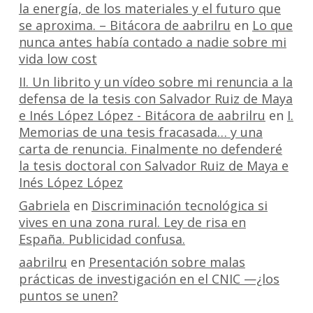
la energía, de los materiales y el futuro que
se aproxima. – Bitácora de aabrilru
en
Lo que
nunca antes había contado a nadie sobre mi
vida low cost
II. Un librito y un vídeo sobre mi renuncia a la
defensa de la tesis con Salvador Ruiz de Maya
e Inés López López - Bitácora de aabrilru
en
I.
Memorias de una tesis fracasada… y una
carta de renuncia. Finalmente no defenderé
la tesis doctoral con Salvador Ruiz de Maya e
Inés López López
Gabriela
en
Discriminación tecnológica si
vives en una zona rural. Ley de risa en
España. Publicidad confusa.
aabrilru
en
Presentación sobre malas
prácticas de investigación en el CNIC —¿los
puntos se unen?