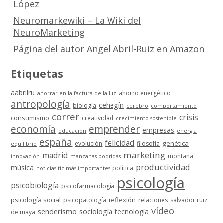
López
Neuromarkewiki – La Wiki del
NeuroMarketing
Página del autor Angel Abril-Ruiz en Amazon
Etiquetas
aabrilru
ahorro energético
ahorrar en la factura de la luz
antropología
cehegín
biología
cerebro
comportamiento
correr
crisis
consumismo
creatividad
crecimiento sostenible
economía
emprender
empresas
educación
energía
españa
felicidad
genética
evolución
filosofía
equilibrio
marketing
madrid
montaña
innovación
manzanas podridas
productividad
música
política
noticias tic más importantes
psicología
psicobiología
psicofarmacología
psicología social
reflexión
psicopatología
relaciones
salvador ruiz
vídeo
senderismo
sociología
tecnología
de maya