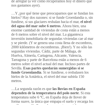
de arreglar (a ver cómo recuperamos hoy el dinero que
nos gastamos ayer).
…Y ¿por qué tiene que preocuparnos que se fundan los
hielos? Hay dos razones: si se funde Groenlandia o, sin
fundirse, si sus glaciares resbalan hacia el mar,
el nivel
del agua del mar sube 6 metros
. Ahora bien, una
enorme cantidad de viviendas de costa están a menos
de 6 metros sobre el nivel del mar. La gigantesca
inversión inmobiliaria de segundas viviendas cae al mar
y se pierde. (Y se genera una costa llena de escombros,
2000 kilómetros de escombreras. ¡Bien!). Y no sólo las
segundas viviendas. Cádiz, parte de Málaga, de
Huelva, Almería, Cartagena, Alicante, Valencia,
Tarragona y parte de Barcelona están a menos de 6
metros sobre el nivel actual del mar. Incluso partes de
Sevilla.
Esas partes quedarán sumergidas si se
funde Groenlandia
. Si se fundiese, o resbalasen los
hielos de la Antártica, el nivel del mar subiría 150
metros.
…La segunda razón es que
las lluvias en España
dependen de la temperatura del polo norte
. Si esta
temperatura sube 6 ºC, en España deja de llover de
forma suave, la única que empapa el suelo y recarga los