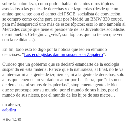
sobre la naturaleza, como podría hablar de tantos otros tópicos
asociados a las gentes de derechas y de izquierdas (desde que un
amigo que tengo con el carnet del PSOE, socialista de convicción,
se compró como coche para estar por Madrid un BMW 330 coupé,
para mí desapareció uno más de estos tópicos; esto lo uno también al
Mercedes coupé que tiene el presidente de las Juventudes socialistas
de mi pueblo, Cehegín… ¿véis?, son tópicos que no tienen que ver
con la realidad…).
En fin, todo esto lo digo por la noticia que leo en elmundo-
ciencia.es: “
Los ecologistas dan un suspenso a Zapatero
“.
Curioso que un gobierno que se declaró estandarte de la ecología
suspenda en esta materia. Parece que la naturaleza, al final, no le va
a interesar ni a la gente de izquierdas, ni a la gente de derechas, solo
a los que tenemos un verdadero amor por La Tierra, que “ni somos
de derechas, ni somos de izquierdas”, símplemente gente de bien
que se preocupa por su mundo, por el mundo de sus hijos, por el
mundo de sus nietos, por el mundo de los hijos de sus nietos…
un abrazo,
aabrilru
Hits:
1490