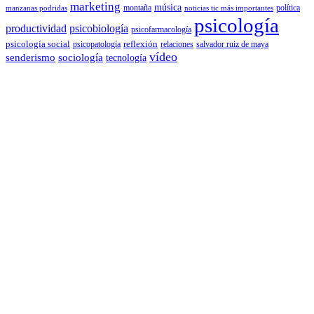
marketing
música
montaña
política
manzanas podridas
noticias tic más importantes
psicología
productividad
psicobiología
psicofarmacología
psicología social
reflexión
psicopatología
relaciones
salvador ruiz de maya
vídeo
senderismo
sociología
tecnología