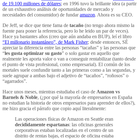
de 19.100 millones de dólares
; en 1996 tuvo la brillante idea (a partir
de un exhaustivo análisis de oportunidades de mercado y
necesidades del consumidor) de fundar
amazon
. Ahora es su CEO.
De Jeff, se dice que tiene fama de
tacaño
(no tengo ahora mismo la
fuente para poner la referencia, pero lo he leido un par de veces).
Hace ya bastantes años (creo que aún andaba en BUP), leí el libro
“El millonario instantáneo”, de Mark Fisher
; desde entonces, SÉ
apreciar la diferencia entre las personas “tacañas” y las personas que
“
les gusta optimizar su gasto
” o solo gastar en aquello que
realmente les aporta valor o van a conseguir rentabilizar (tanto desde
el punto de vista profesional, como empresarial). El común de los
mortales suele confundir tanto a las primeras como a las segundas, y
suele agrupar a ambas bajo el adjetivo de “tacaños”, “roñosos” o
“agarrados”.
Hace unos meses, mientras estudiaba el caso de
Amazon vs
Barnels & Noble
, (¿por qué la mayoría de empresarios en España
no estudian la historia de otros empresarios para aprender de ellos?),
me hizo gracia el párrafo que copio aquí literalmente:
Las operaciones físicas de Amazon en Seattle eran
decididamente espartanas
: las oficinas generales
corporativas estaban localizadas en el centro de un
distrito de rentas bajas, el espacio de oficina estaba