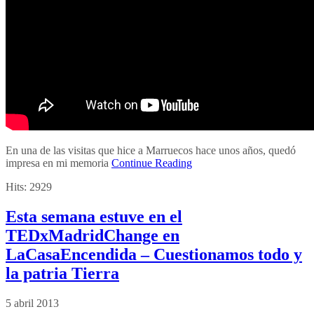
En una de las visitas que hice a Marruecos hace unos años, quedó
impresa en mi memoria
Continue Reading
Hits:
2929
Esta semana estuve en el
TEDxMadridChange en
LaCasaEncendida – Cuestionamos todo y
la patria Tierra
5 abril 2013