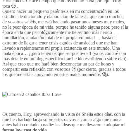
Hola chicos!! Hace tiempo que no os cuento nada por aquí. Hoy
toca 🙂 .
Quiero hacer un pequeño paréntesis en mi concentración en los
estudios de doctorado y elaboración de la tesis, que como muchos
de vosotros sabéis, me está haciendo pasar unos meses muy malos,
no la peor época de mi vida, porque he tenido alguna peor, pero sí la
época en la que psicológicamente me he sentido más herido —
humillación, anulación total de mi propia voluntad—, hasta el
extremo de llegar a tener crisis agudas de ansiedad que me han
llevado a replantearme mi propia existencia en este mundo. Una
mala época… ¡¡pero tenemos que ser positivos!! (ya os contaré con
más detalle en un blog específico que he ido escribiendo sobre ello).
Así que creo que me hará bien desconectar un par de horas y
compartir esta reflexión con vosotros 🙂 (por cierto, gracias a todos
los que me estáis apoyando en estos malos momentos 🤗).
Os cuento. Hoy, aprovechando la visita de Sheila estos días, con la
que he charlado largo sobre esto, os voy a contar algo que nunca
antes había contado a nadie: las ideas que me llevaron a adoptar mi
forma low cost de vida
.