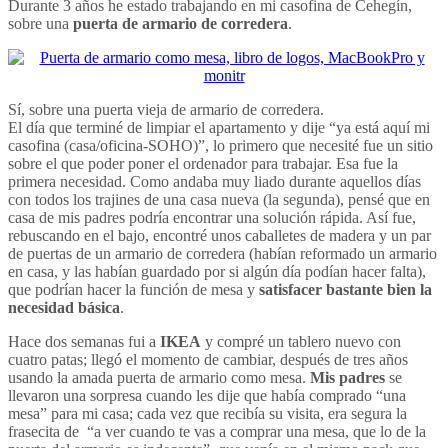
Durante 3 años he estado trabajando en mi casofina de Cehegín,
sobre una
puerta de armario de corredera
.
Sí, sobre una puerta vieja de armario de corredera.
El día que terminé de limpiar el apartamento y dije “ya está aquí mi
casofina (casa/oficina-SOHO)”, lo primero que necesité fue un sitio
sobre el que poder poner el ordenador para trabajar. Esa fue la
primera necesidad. Como andaba muy liado durante aquellos días
con todos los trajines de una casa nueva (la segunda), pensé que en
casa de mis padres podría encontrar una solución rápida. Así fue,
rebuscando en el bajo, encontré unos caballetes de madera y un par
de puertas de un armario de corredera (habían reformado un armario
en casa, y las habían guardado por si algún día podían hacer falta),
que podrían hacer la función de mesa y
satisfacer bastante bien la
necesidad básica
.
Hace dos semanas fui a
IKEA
y compré un tablero nuevo con
cuatro patas; llegó el momento de cambiar, después de tres años
usando la amada puerta de armario como mesa.
Mis padres
se
llevaron una sorpresa cuando les dije que había comprado “una
mesa” para mi casa; cada vez que recibía su visita, era segura la
frasecita de “a ver cuando te vas a comprar una mesa, que lo de la