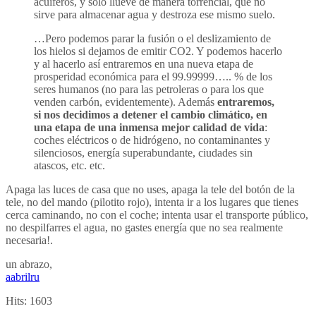
acuíferos, y sólo llueve de manera torrencial, que no
sirve para almacenar agua y destroza ese mismo suelo.
…Pero podemos parar la fusión o el deslizamiento de
los hielos si dejamos de emitir CO2. Y podemos hacerlo
y al hacerlo así entraremos en una nueva etapa de
prosperidad económica para el 99.99999….. % de los
seres humanos (no para las petroleras o para los que
venden carbón, evidentemente). Además
entraremos,
si nos decidimos a detener el cambio climático, en
una etapa de una inmensa mejor calidad de vida
:
coches eléctricos o de hidrógeno, no contaminantes y
silenciosos, energía superabundante, ciudades sin
atascos, etc. etc.
Apaga las luces de casa que no uses, apaga la tele del botón de la
tele, no del mando (pilotito rojo), intenta ir a los lugares que tienes
cerca caminando, no con el coche; intenta usar el transporte público,
no despilfarres el agua, no gastes energía que no sea realmente
necesaria!.
un abrazo,
aabrilru
Hits:
1603