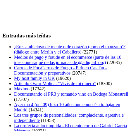
Entradas más leídas
¿Eres ambicioso de mente o de corazón (como el manzano)?
(diálogo entre Merlín y el Caballero)
(22771)
Medios de pago y fraude en el ecommerce (parte de las 10
ideas que saqué de las jornadas de @adigital_org)
(22035)
Carros de Foc/Carros de Fuego - Pirineo Catalán -
Documentación y preparativos
(20747)
My host family in UK
(19620)
Artículo Óscar Molina: "Vivís de mi dinero"
(18300)
Máximo
(17342)
Documentando el PR3 y tomando vino en Bodega Monastrell
(17307)
Ayer día 4 (oct 09) hizo 10 años que empecé a trabajar en
Madrid
(14341)
Los tres grupos de personalidades: complaciente, agresiva e
independiente
(11458)
La profecía autocumplida - El cuento corto de Gabriel García
Márquez
(10321)