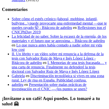
Comentarios
Sobre cómo el estrés crónico (laboral, mobbing, infantil,
bullying...) puede provocarte una enfermedad mental —que te
quedes rayado 🤭 - Bitácora de aabrilru
en
Reflexiones tras el
CNICPhDay 2019
La felicidad de no saber. Sobre la escasez de la energía, de los
materiales y el futuro que se aproxima. – Bitácora de aabrilru
en
Lo que nunca antes había contado a nadie sobre mi vida
low cost
II. Un librito y un vídeo sobre mi renuncia a la defensa de la
tesis con Salvador Ruiz de Maya e Inés López López -
Bitácora de aabrilru
en
I. Memorias de una tesis fracasada… y
una carta de renuncia. Finalmente no defenderé la tesis
doctoral con Salvador Ruiz de Maya e Inés López López
Gabriela
en
Discriminación tecnológica si vives en una zona
rural. Ley de risa en España. Publicidad confusa.
aabrilru
en
Presentación sobre malas prácticas de
investigación en el CNIC —¿los puntos se unen?
¡Invítame a un café! Aquí puedes. Lo tomaré a tu
salud 🤗