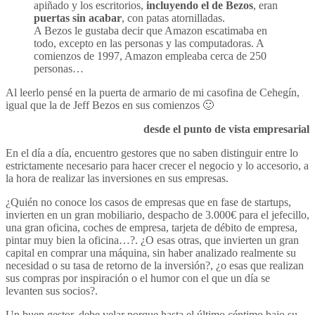
apiñado y los escritorios,
incluyendo el de Bezos
, eran
puertas sin acabar
, con patas atornilladas.
A Bezos le gustaba decir que Amazon escatimaba en
todo, excepto en las personas y las computadoras. A
comienzos de 1997, Amazon empleaba cerca de 250
personas…
Al leerlo pensé en la puerta de armario de mi casofina de Cehegín,
igual que la de Jeff Bezos en sus comienzos 🙂
desde el punto de vista empresarial
En el día a día, encuentro gestores que no saben distinguir entre lo
estrictamente necesario para hacer crecer el negocio y lo accesorio, a
la hora de realizar las inversiones en sus empresas.
¿Quién no conoce los casos de empresas que en fase de startups,
invierten en un gran mobiliario, despacho de 3.000€ para el jefecillo,
una gran oficina, coches de empresa, tarjeta de débito de empresa,
pintar muy bien la oficina…?. ¿O esas otras, que invierten un gran
capital en comprar una máquina, sin haber analizado realmente su
necesidad o su tasa de retorno de la inversión?, ¿o esas que realizan
sus compras por inspiración o el humor con el que un día se
levanten sus socios?.
Un buen gestor, debe velar porque hasta el último céntimo bajo su