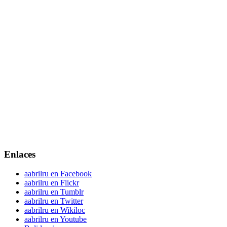
Enlaces
aabrilru en Facebook
aabrilru en Flickr
aabrilru en Tumblr
aabrilru en Twitter
aabrilru en Wikiloc
aabrilru en Youtube