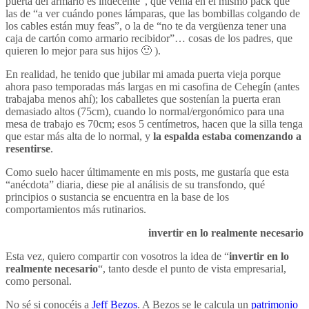
puerta del armario es indecente”, que venía en el mismo pack que
las de “a ver cuándo pones lámparas, que las bombillas colgando de
los cables están muy feas”, o la de “no te da vergüenza tener una
caja de cartón como armario recibidor”… cosas de los padres, que
quieren lo mejor para sus hijos 🙂 ).
En realidad, he tenido que jubilar mi amada puerta vieja porque
ahora paso temporadas más largas en mi casofina de Cehegín (antes
trabajaba menos ahí); los caballetes que sostenían la puerta eran
demasiado altos (75cm), cuando lo normal/ergonómico para una
mesa de trabajo es 70cm; esos 5 centímetros, hacen que la silla tenga
que estar más alta de lo normal, y
la espalda estaba comenzando a
resentirse
.
Como suelo hacer últimamente en mis posts, me gustaría que esta
“anécdota” diaria, diese pie al análisis de su transfondo, qué
principios o sustancia se encuentra en la base de los
comportamientos más rutinarios.
invertir en lo realmente necesario
Esta vez, quiero compartir con vosotros la idea de “
invertir en lo
realmente necesario
“, tanto desde el punto de vista empresarial,
como personal.
No sé si conocéis a
Jeff Bezos
. A Bezos se le calcula un
patrimonio