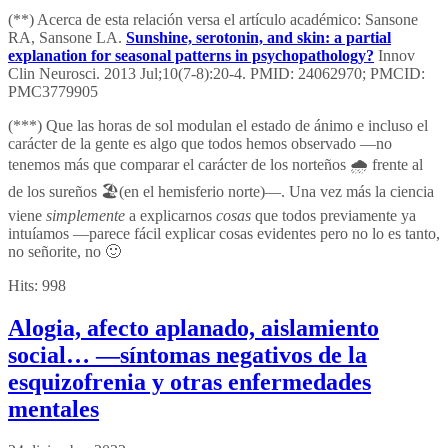
(**) Acerca de esta relación versa el artículo académico: Sansone
RA, Sansone LA.
Sunshine, serotonin, and skin: a partial
explanation for seasonal patterns in psychopathology?
Innov
Clin Neurosci. 2013 Jul;10(7-8):20-4. PMID: 24062970; PMCID:
PMC3779905
(***) Que las horas de sol modulan el estado de ánimo e incluso el
carácter de la gente es algo que todos hemos observado —no
tenemos más que comparar el carácter de los norteños 🌧 frente al
de los sureños 🏖(en el hemisferio norte)—. Una vez más la ciencia
viene
simplemente
a explicarnos
cosas
que todos previamente ya
intuíamos —parece fácil explicar cosas evidentes pero no lo es tanto,
no señorite, no 🙂
Hits:
998
Alogia, afecto aplanado, aislamiento
social… —síntomas negativos de la
esquizofrenia y otras enfermedades
mentales