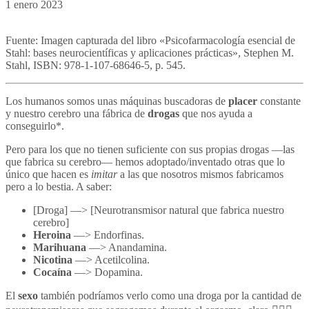
1 enero 2023
Fuente: Imagen capturada del libro «Psicofarmacología esencial de
Stahl: bases neurocientíficas y aplicaciones prácticas», Stephen M.
Stahl, ISBN: 978-1-107-68646-5, p. 545.
Los humanos somos unas máquinas buscadoras de
placer
constante
y nuestro cerebro una fábrica de
drogas
que nos ayuda a
conseguirlo*.
Pero para los que no tienen suficiente con sus propias drogas —las
que fabrica su cerebro— hemos adoptado/inventado otras que lo
único que hacen es
imitar
a las que nosotros mismos fabricamos
pero a lo bestia. A saber:
[Droga] —> [Neurotransmisor natural que fabrica nuestro
cerebro]
Heroina
—> Endorfinas.
Marihuana
—> Anandamina.
Nicotina
—> Acetilcolina.
Cocaína
—> Dopamina.
El
sexo
también podríamos verlo como una droga por la cantidad de