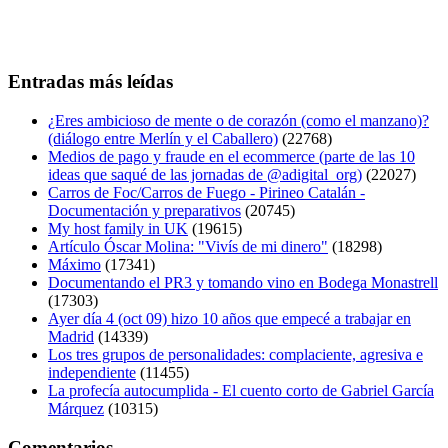
Entradas más leídas
¿Eres ambicioso de mente o de corazón (como el manzano)?
(diálogo entre Merlín y el Caballero)
(22768)
Medios de pago y fraude en el ecommerce (parte de las 10
ideas que saqué de las jornadas de @adigital_org)
(22027)
Carros de Foc/Carros de Fuego - Pirineo Catalán -
Documentación y preparativos
(20745)
My host family in UK
(19615)
Artículo Óscar Molina: "Vivís de mi dinero"
(18298)
Máximo
(17341)
Documentando el PR3 y tomando vino en Bodega Monastrell
(17303)
Ayer día 4 (oct 09) hizo 10 años que empecé a trabajar en
Madrid
(14339)
Los tres grupos de personalidades: complaciente, agresiva e
independiente
(11455)
La profecía autocumplida - El cuento corto de Gabriel García
Márquez
(10315)
Comentarios