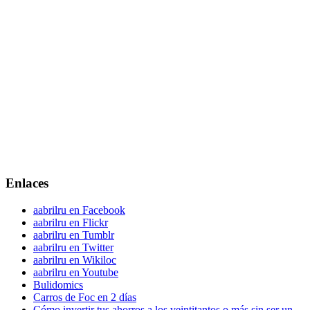
Enlaces
aabrilru en Facebook
aabrilru en Flickr
aabrilru en Tumblr
aabrilru en Twitter
aabrilru en Wikiloc
aabrilru en Youtube
Bulidomics
Carros de Foc en 2 días
Cómo invertir tus ahorros a los veintitantos o más sin ser un