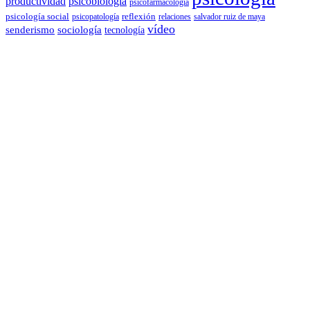
productividad
psicobiología
psicofarmacología
psicología social
reflexión
psicopatología
relaciones
salvador ruiz de maya
vídeo
senderismo
sociología
tecnología