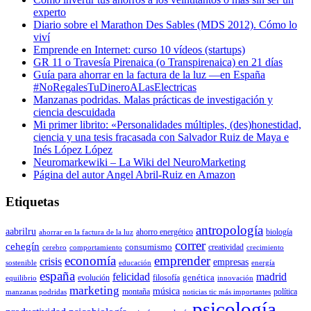
experto
Diario sobre el Marathon Des Sables (MDS 2012). Cómo lo
viví
Emprende en Internet: curso 10 vídeos (startups)
GR 11 o Travesía Pirenaica (o Transpirenaica) en 21 días
Guía para ahorrar en la factura de la luz —en España
#NoRegalesTuDineroALasElectricas
Manzanas podridas. Malas prácticas de investigación y
ciencia descuidada
Mi primer librito: «Personalidades múltiples, (des)honestidad,
ciencia y una tesis fracasada con Salvador Ruiz de Maya e
Inés López López
Neuromarkewiki – La Wiki del NeuroMarketing
Página del autor Angel Abril-Ruiz en Amazon
Etiquetas
antropología
aabrilru
ahorro energético
biología
ahorrar en la factura de la luz
correr
cehegín
consumismo
creatividad
cerebro
comportamiento
crecimiento
economía
emprender
crisis
empresas
sostenible
educación
energía
españa
felicidad
madrid
genética
evolución
filosofía
equilibrio
innovación
marketing
música
montaña
política
manzanas podridas
noticias tic más importantes
psicología