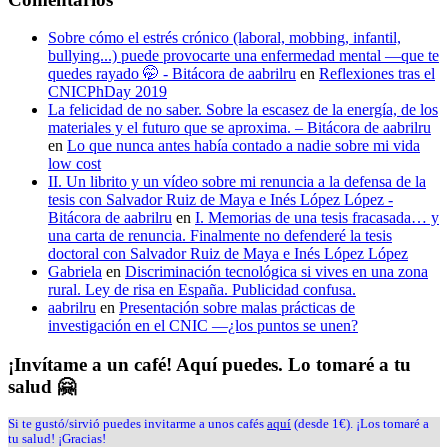
Sobre cómo el estrés crónico (laboral, mobbing, infantil,
bullying...) puede provocarte una enfermedad mental —que te
quedes rayado 🤭 - Bitácora de aabrilru
en
Reflexiones tras el
CNICPhDay 2019
La felicidad de no saber. Sobre la escasez de la energía, de los
materiales y el futuro que se aproxima. – Bitácora de aabrilru
en
Lo que nunca antes había contado a nadie sobre mi vida
low cost
II. Un librito y un vídeo sobre mi renuncia a la defensa de la
tesis con Salvador Ruiz de Maya e Inés López López -
Bitácora de aabrilru
en
I. Memorias de una tesis fracasada… y
una carta de renuncia. Finalmente no defenderé la tesis
doctoral con Salvador Ruiz de Maya e Inés López López
Gabriela
en
Discriminación tecnológica si vives en una zona
rural. Ley de risa en España. Publicidad confusa.
aabrilru
en
Presentación sobre malas prácticas de
investigación en el CNIC —¿los puntos se unen?
¡Invítame a un café! Aquí puedes. Lo tomaré a tu
salud 🤗
Si te gustó/sirvió puedes invitarme a unos cafés
aquí
(desde 1€). ¡Los tomaré a
tu salud! ¡Gracias!