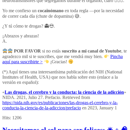
neurotransmisores que segregamos durante el orgasmo, claro ❤️‍🔥🙈.
Yo me confieso un
cocainómano
en toda regla —por la necesidad
de correr cada día (chute de dopamina) 😅.
¿Y tú cómo te drogas? 👻😎.
¡Abrazos y abrazas!
A.
POR FAVOR
si no estás
suscrito a mi canal de Youtube
, te
agradezco mil si te suscribes, que me vendrá muy bien.
Pincha
aquí para suscribirte >
¡Gracias!
(*) Aquí tienes una interesantísima publicación del NIH (National
Institutes of Health, USA) que nos habla sobre esto (enlace a la
versión en español):
«
Las drogas, el cerebro y la conducta: la ciencia de la adicción
»
NIDA. 2021, Julio 27. Prefacio. Retrieved from
https://nida.nih.gov/es/publicaciones/las-drogas-el-cerebro-y-la-
conducta-la-ciencia-de-la-adiccion/prefacio
en 2023, January 1
Hits:
1206