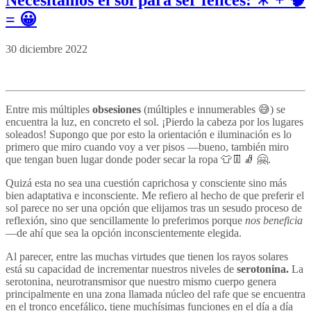
Necesitamos el sol para ser felices: ☀ + 🧠
= 😀
30 diciembre 2022
Entre mis múltiples
obsesiones
(múltiples e innumerables 😅) se
encuentra la luz, en concreto el sol. ¡Pierdo la cabeza por los lugares
soleados! Supongo que por esto la orientación e iluminación es lo
primero que miro cuando voy a ver pisos —bueno, también miro
que tengan buen lugar donde poder secar la ropa 👕👖🧦 🤗.
Quizá esta no sea una cuestión caprichosa y consciente sino más
bien adaptativa e inconsciente. Me refiero al hecho de que preferir el
sol parece no ser una opción que elijamos tras un sesudo proceso de
reflexión, sino que sencillamente lo preferimos porque
nos beneficia
—de ahí que sea la opción inconscientemente elegida.
Al parecer, entre las muchas virtudes que tienen los rayos solares
está su capacidad de incrementar nuestros niveles de
serotonina.
La
serotonina, neurotransmisor que nuestro mismo cuerpo genera
principalmente en una zona llamada núcleo del rafe que se encuentra
en el tronco encefálico, tiene muchísimas funciones en el día a día