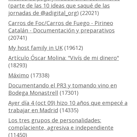
(parte de las 10 ideas que saqué de las
jornadas de @adigital_org)
(22021)
Carros de Foc/Carros de Fuego - Pirineo
Catalán - Documentación y preparativos
(20741)
My host family in UK
(19612)
Artículo Óscar Molina: "Vivís de mi dinero"
(18293)
Máximo
(17338)
Documentando el PR3 y tomando vino en
Bodega Monastrell
(17301)
Ayer día 4 (oct 09) hizo 10 años que empecé a
trabajar en Madrid
(14335)
Los tres grupos de personalidades:
complaciente, agresiva e independiente
(11450)