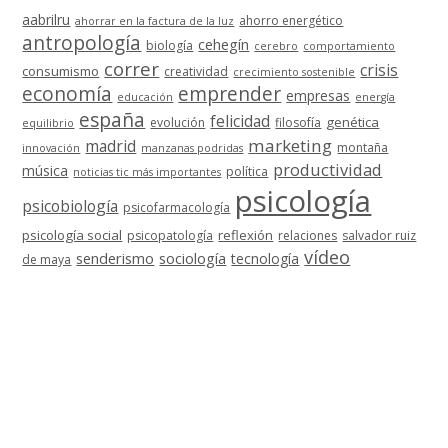
aabrilru
ahorro energético
ahorrar en la factura de la luz
antropología
cehegín
biología
cerebro
comportamiento
correr
crisis
consumismo
creatividad
crecimiento sostenible
economía
emprender
empresas
educación
energía
españa
felicidad
genética
evolución
filosofía
equilibrio
marketing
madrid
montaña
innovación
manzanas podridas
productividad
música
política
noticias tic más importantes
psicología
psicobiología
psicofarmacología
psicología social
reflexión
psicopatología
relaciones
salvador ruiz
vídeo
senderismo
sociología
tecnología
de maya