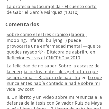
La profecía autocumplida - El cuento corto
de Gabriel García Márquez
(10310)
Comentarios
Sobre cómo el estrés crónico (laboral,
mobbing, infantil, bullying...) puede
provocarte una enfermedad mental —que te
quedes rayado 🤭 - Bitácora de aabrilru
en
Reflexiones tras el CNICPhDay 2019
La felicidad de no saber. Sobre la escasez de
la energía, de los materiales y el futuro que
se aproxima. – Bitácora de aabrilru
en
Lo que
nunca antes había contado a nadie sobre mi
vida low cost
II. Un librito y un vídeo sobre mi renuncia a la
defensa de la tesis con Salvador Ruiz de Maya
e Inés López López - Bitácora de aabrilru
en
I.