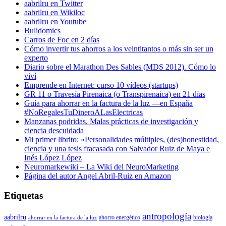
aabrilru en Twitter
aabrilru en Wikiloc
aabrilru en Youtube
Bulidomics
Carros de Foc en 2 días
Cómo invertir tus ahorros a los veintitantos o más sin ser un
experto
Diario sobre el Marathon Des Sables (MDS 2012). Cómo lo
viví
Emprende en Internet: curso 10 vídeos (startups)
GR 11 o Travesía Pirenaica (o Transpirenaica) en 21 días
Guía para ahorrar en la factura de la luz —en España
#NoRegalesTuDineroALasElectricas
Manzanas podridas. Malas prácticas de investigación y
ciencia descuidada
Mi primer librito: «Personalidades múltiples, (des)honestidad,
ciencia y una tesis fracasada con Salvador Ruiz de Maya e
Inés López López
Neuromarkewiki – La Wiki del NeuroMarketing
Página del autor Angel Abril-Ruiz en Amazon
Etiquetas
antropología
aabrilru
ahorro energético
biología
ahorrar en la factura de la luz