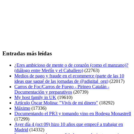
Entradas más leídas
¿Eres ambicioso de mente o de corazón (como el manzano)?
(diálogo entre Merlín y el Caballero)
(22763)
Medios de pago y fraude en el ecommerce (parte de las 10
ideas que saqué de las jornadas de @adigital_org)
(22017)
Carros de Foc/Carros de Fuego - Pirineo Catalán -
Documentación y preparativos
(20739)
My host family in UK
(19610)
Artículo Óscar Molina: "Vivís de mi dinero"
(18292)
Máximo
(17336)
Documentando el PR3 y tomando vino en Bodega Monastrell
(17299)
Ayer día 4 (oct 09) hizo 10 años que empecé a trabajar en
Madrid
(14332)