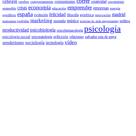
correr
cehegín
consumismo
creatividad
cerebro
comportamiento
crecimiento
economía
emprender
crisis
empresas
sostenible
educación
energía
españa
felicidad
madrid
genética
evolución
filosofía
equilibrio
innovación
marketing
música
montaña
política
manzanas podridas
noticias tic más importantes
psicología
productividad
psicobiología
psicofarmacología
psicología social
reflexión
psicopatología
relaciones
salvador ruiz de maya
vídeo
senderismo
sociología
tecnología