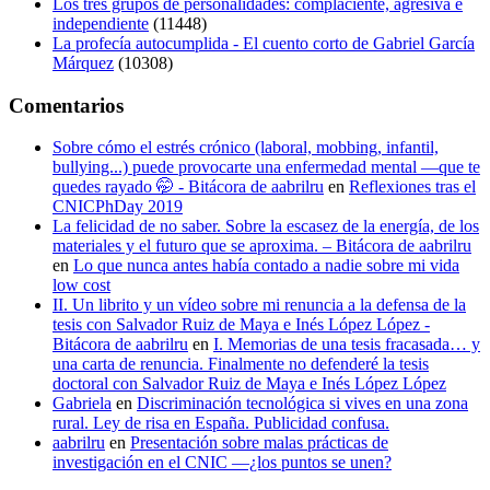
Los tres grupos de personalidades: complaciente, agresiva e
independiente
(11448)
La profecía autocumplida - El cuento corto de Gabriel García
Márquez
(10308)
Comentarios
Sobre cómo el estrés crónico (laboral, mobbing, infantil,
bullying...) puede provocarte una enfermedad mental —que te
quedes rayado 🤭 - Bitácora de aabrilru
en
Reflexiones tras el
CNICPhDay 2019
La felicidad de no saber. Sobre la escasez de la energía, de los
materiales y el futuro que se aproxima. – Bitácora de aabrilru
en
Lo que nunca antes había contado a nadie sobre mi vida
low cost
II. Un librito y un vídeo sobre mi renuncia a la defensa de la
tesis con Salvador Ruiz de Maya e Inés López López -
Bitácora de aabrilru
en
I. Memorias de una tesis fracasada… y
una carta de renuncia. Finalmente no defenderé la tesis
doctoral con Salvador Ruiz de Maya e Inés López López
Gabriela
en
Discriminación tecnológica si vives en una zona
rural. Ley de risa en España. Publicidad confusa.
aabrilru
en
Presentación sobre malas prácticas de
investigación en el CNIC —¿los puntos se unen?