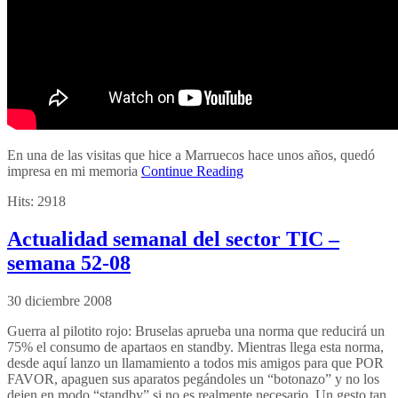
En una de las visitas que hice a Marruecos hace unos años, quedó
impresa en mi memoria
Continue Reading
Hits:
2918
Actualidad semanal del sector TIC –
semana 52-08
30 diciembre 2008
Guerra al pilotito rojo: Bruselas aprueba una norma que reducirá un
75% el consumo de apartaos en standby. Mientras llega esta norma,
desde aquí lanzo un llamamiento a todos mis amigos para que POR
FAVOR, apaguen sus aparatos pegándoles un “botonazo” y no los
dejen en modo “standby” si no es realmente necesario. Un gesto tan