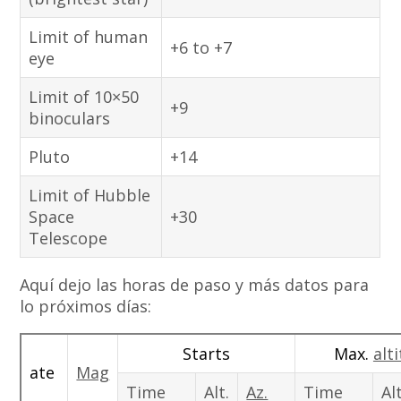
Limit of human
+6 to +7
eye
Limit of 10×50
+9
binoculars
Pluto
+14
Limit of Hubble
Space
+30
Telescope
Aquí dejo las horas de paso y más datos para
lo próximos días:
Starts
Max.
alt
ate
Mag
Time
Alt.
Az.
Time
Alt