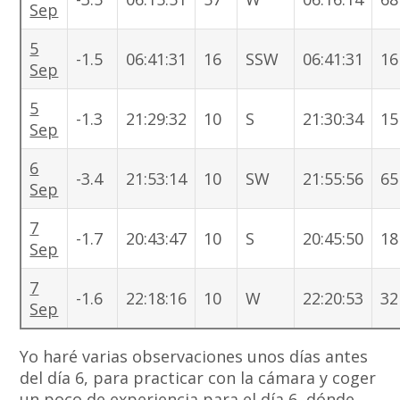
Sep
5
-1.5
06:41:31
16
SSW
06:41:31
16
Sep
5
-1.3
21:29:32
10
S
21:30:34
15
Sep
6
-3.4
21:53:14
10
SW
21:55:56
65
Sep
7
-1.7
20:43:47
10
S
20:45:50
18
Sep
7
-1.6
22:18:16
10
W
22:20:53
32
Sep
Yo haré varias observaciones unos días antes
del día 6, para practicar con la cámara y coger
un poco de experiencia para el día 6, dónde