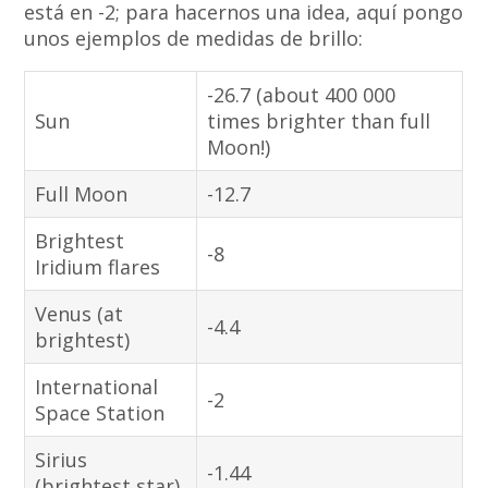
está en -2; para hacernos una idea, aquí pongo
unos ejemplos de medidas de brillo:
-26.7 (about 400 000
Sun
times brighter than full
Moon!)
Full Moon
-12.7
Brightest
-8
Iridium flares
Venus (at
-4.4
brightest)
International
-2
Space Station
Sirius
-1.44
(brightest star)