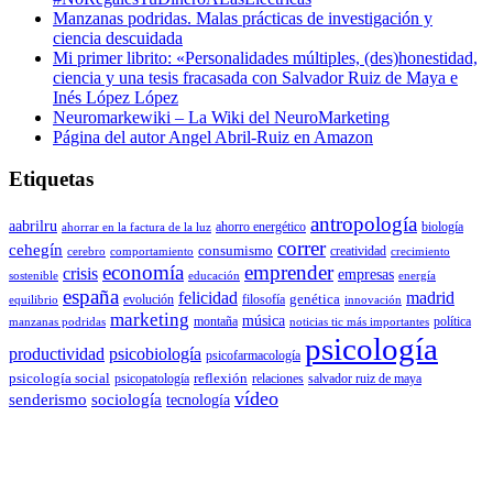
Manzanas podridas. Malas prácticas de investigación y
ciencia descuidada
Mi primer librito: «Personalidades múltiples, (des)honestidad,
ciencia y una tesis fracasada con Salvador Ruiz de Maya e
Inés López López
Neuromarkewiki – La Wiki del NeuroMarketing
Página del autor Angel Abril-Ruiz en Amazon
Etiquetas
antropología
aabrilru
ahorro energético
biología
ahorrar en la factura de la luz
correr
cehegín
consumismo
creatividad
cerebro
comportamiento
crecimiento
economía
emprender
crisis
empresas
sostenible
educación
energía
españa
felicidad
madrid
genética
evolución
filosofía
equilibrio
innovación
marketing
música
montaña
política
manzanas podridas
noticias tic más importantes
psicología
productividad
psicobiología
psicofarmacología
psicología social
reflexión
psicopatología
relaciones
salvador ruiz de maya
vídeo
senderismo
sociología
tecnología