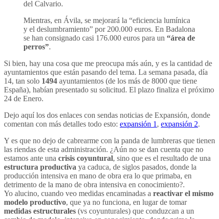
del Calvario.
Mientras, en Ávila, se mejorará la “eficiencia lumínica
y el deslumbramiento” por 200.000 euros. En Badalona
se han consignado casi 176.000 euros para un
“área de
perros”
.
Si bien, hay una cosa que me preocupa más aún, y es la cantidad de
ayuntamientos que están pasando del tema. La semana pasada, día
14, tan solo
1494
ayuntamientos (de los más de 8000 que tiene
España), habían presentado su solicitud. El plazo finaliza el próximo
24 de Enero.
Dejo aquí los dos enlaces con sendas noticias de Expansión, donde
comentan con más detalles todo esto:
expansión 1
,
expansión 2
.
Y es que no dejo de cabrearme con la panda de lumbreras que tienen
las riendas de esta administración. ¿Aún no se dan cuenta que no
estamos ante una
crisis coyuntural
, sino que es el resultado de una
estructura productiva
ya caduca, de siglos pasados, donde la
producción intensiva en mano de obra era lo que primaba, en
detrimento de la mano de obra intensiva en conocimiento?.
Yo alucino, cuando veo medidas encaminadas a
reactivar el mismo
modelo productivo
, que ya no funciona, en lugar de tomar
medidas estructurales
(vs coyunturales) que conduzcan a un