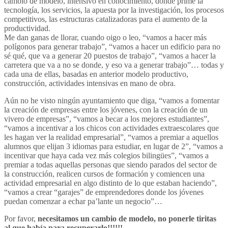
cambio de modelo, intensivo en conocimiento, donde prime la
tecnología, los servicios, la apuesta por la investigación, los procesos
competitivos, las estructuras catalizadoras para el aumento de la
productividad.
Me dan ganas de llorar, cuando oigo o leo, “vamos a hacer más
polígonos para generar trabajo”, “vamos a hacer un edificio para no
sé qué, que va a generar 20 puestos de trabajo”, “vamos a hacer la
carretera que va a no se donde, y eso va a generar trabajo”… todas y
cada una de ellas, basadas en anterior modelo productivo,
construcción, actividades intensivas en mano de obra.
Aún no he visto ningún ayuntamiento que diga, “vamos a fomentar
la creación de empresas entre los jóvenes, con la creación de un
vivero de empresas”, “vamos a becar a los mejores estudiantes”,
“vamos a incentivar a los chicos con actividades extraescolares que
les hagan ver la realidad empresarial”, “vamos a premiar a aquellos
alumnos que elijan 3 idiomas para estudiar, en lugar de 2”, “vamos a
incentivar que haya cada vez más colegios bilingües”, “vamos a
premiar a todas aquellas personas que siendo parados del sector de
la construcción, realicen cursos de formación y comiencen una
actividad empresarial en algo distinto de lo que estaban haciendo”,
“vamos a crear “garajes” de emprendedores donde los jóvenes
puedan comenzar a echar pa’lante un negocio”…
Por favor,
necesitamos un cambio de modelo, no ponerle tiritas
al que había para recuperarlo!!!!!!.