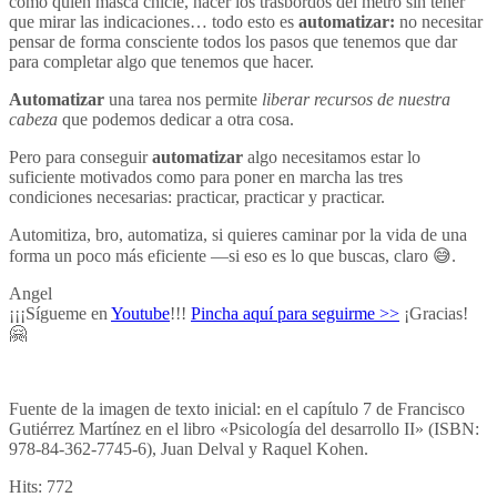
como quien masca chicle, hacer los trasbordos del metro sin tener
que mirar las indicaciones… todo esto es
automatizar:
no necesitar
pensar de forma consciente todos los pasos que tenemos que dar
para completar algo que tenemos que hacer.
Automatizar
una tarea nos permite
liberar recursos de nuestra
cabeza
que podemos dedicar a otra cosa.
Pero para conseguir
automatizar
algo necesitamos estar lo
suficiente motivados como para poner en marcha las tres
condiciones necesarias: practicar, practicar y practicar.
Automitiza, bro, automatiza, si quieres caminar por la vida de una
forma un poco más eficiente —si eso es lo que buscas, claro 😅.
Angel
¡¡¡Sígueme en
Youtube
!!!
Pincha aquí para seguirme >>
¡Gracias!
🤗
Fuente de la imagen de texto inicial: en el capítulo 7 de Francisco
Gutiérrez Martínez en el libro «Psicología del desarrollo II» (ISBN:
978-84-362-7745-6), Juan Delval y Raquel Kohen.
Hits:
772