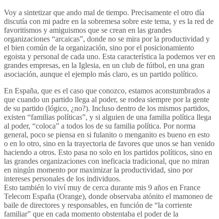
Voy a sintetizar que ando mal de tiempo. Precisamente el otro día
discutía con mi padre en la sobremesa sobre este tema, y es la red de
favoritismos y amiguismos que se crean en las grandes
organizaciones “arcaicas”, donde no se mira por la productividad y
el bien común de la organización, sino por el posicionamiento
egoista y personal de cada uno. Esta característica la podemos ver en
grandes empresas, en la Iglesia, en un club de fútbol, en una gran
asociación, aunque el ejemplo más claro, es un partido político.
En España, que es el caso que conozco, estamos aconstumbrados a
que cuando un partido llega al poder, se rodea siempre por la gente
de su partido (lógico, ¿no?). Incluso dentro de los mismos partidos,
existen “familias políticas”, y si alguien de una familia política llega
al poder, “coloca” a todos los de su familia política. Por norma
general, poco se piensa en si fulanito o menganito es bueno en esto
o en lo otro, sino en la trayectoria de favores que unos se han venido
haciendo a otros. Esto pasa no solo en los partidos políticos, sino en
las grandes organizaciones con ineficacia tradicional, que no miran
en ningún momento por maximizar la productividad, sino por
intereses personales de los individuos.
Esto también lo viví muy de cerca durante mis 9 años en France
Telecom España (Orange), donde observaba atónito el mamoneo de
baile de directores y responsables, en función de “la corriente
familiar” que en cada momento obstentaba el poder de la