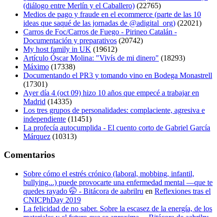
(diálogo entre Merlín y el Caballero)
(22765)
Medios de pago y fraude en el ecommerce (parte de las 10
ideas que saqué de las jornadas de @adigital_org)
(22021)
Carros de Foc/Carros de Fuego - Pirineo Catalán -
Documentación y preparativos
(20742)
My host family in UK
(19612)
Artículo Óscar Molina: "Vivís de mi dinero"
(18293)
Máximo
(17338)
Documentando el PR3 y tomando vino en Bodega Monastrell
(17301)
Ayer día 4 (oct 09) hizo 10 años que empecé a trabajar en
Madrid
(14335)
Los tres grupos de personalidades: complaciente, agresiva e
independiente
(11451)
La profecía autocumplida - El cuento corto de Gabriel García
Márquez
(10313)
Comentarios
Sobre cómo el estrés crónico (laboral, mobbing, infantil,
bullying...) puede provocarte una enfermedad mental —que te
quedes rayado 🤭 - Bitácora de aabrilru
en
Reflexiones tras el
CNICPhDay 2019
La felicidad de no saber. Sobre la escasez de la energía, de los