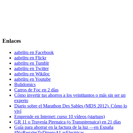
Enlaces
aabrilru en Facebook
aabrilru en Flickr
aabrilru en Tumblr
aabrilru en Twitter
aabrilru en Wikiloc
aabrilru en Youtube
Bulidomics
Carros de Foc en 2 días
Cómo invertir tus ahorros a los veintitantos o más sin ser un
experto
Diario sobre el Marathon Des Sables (MDS 2012). Cómo lo
viví
Emprende en Internet: curso 10 vídeos (startups)
GR 11 o Travesía Pirenaica (o Transpirenaica) en 21 días
Guía para ahorrar en la factura de la luz —en España
#NoRegalesTuDineroALasElectricas