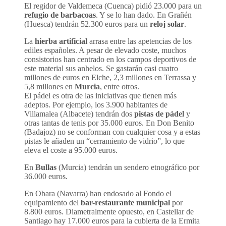
El regidor de Valdemeca (Cuenca) pidió 23.000 para un
refugio de barbacoas
. Y se lo han dado. En Grañén
(Huesca) tendrán 52.300 euros para un
reloj solar
.
La
hierba artificial
arrasa entre las apetencias de los
ediles españoles. A pesar de elevado coste, muchos
consistorios han centrado en los campos deportivos de
este material sus anhelos. Se gastarán casi cuatro
millones de euros en Elche, 2,3 millones en Terrassa y
5,8 millones en
Murcia
, entre otros.
El pádel es otra de las iniciativas que tienen más
adeptos. Por ejemplo, los 3.900 habitantes de
Villamalea (Albacete) tendrán dos
pistas de pádel
y
otras tantas de tenis por 35.000 euros. En Don Benito
(Badajoz) no se conforman con cualquier cosa y a estas
pistas le añaden un “cerramiento de vidrio”, lo que
eleva el coste a 95.000 euros.
En
Bullas
(Murcia) tendrán un sendero etnográfico por
36.000 euros.
En Obara (Navarra) han endosado al Fondo el
equipamiento del
bar-restaurante municipal
por
8.800 euros. Diametralmente opuesto, en Castellar de
Santiago hay 17.000 euros para la cubierta de la Ermita