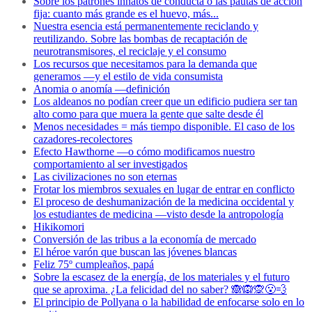
Sobre los patrones innatos de conducta o las pautas de acción
fija: cuanto más grande es el huevo, más...
Nuestra esencia está permanentemente reciclando y
reutilizando. Sobre las bombas de recaptación de
neurotransmisores, el reciclaje y el consumo
Los recursos que necesitamos para la demanda que
generamos —y el estilo de vida consumista
Anomia o anomía —definición
Los aldeanos no podían creer que un edificio pudiera ser tan
alto como para que muera la gente que salte desde él
Menos necesidades = más tiempo disponible. El caso de los
cazadores-recolectores
Efecto Hawthorne —o cómo modificamos nuestro
comportamiento al ser investigados
Las civilizaciones no son eternas
Frotar los miembros sexuales en lugar de entrar en conflicto
El proceso de deshumanización de la medicina occidental y
los estudiantes de medicina —visto desde la antropología
Hikikomori
Conversión de las tribus a la economía de mercado
El héroe varón que buscan las jóvenes blancas
Feliz 75º cumpleaños, papá
Sobre la escasez de la energía, de los materiales y el futuro
que se aproxima. ¿La felicidad del no saber? 🙈🙉🙊😮‍💨
El principio de Pollyana o la habilidad de enfocarse solo en lo