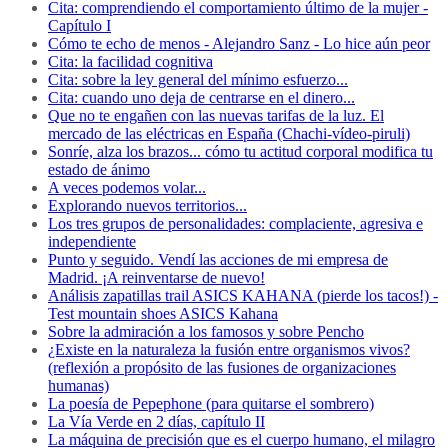
Cita: comprendiendo el comportamiento último de la mujer -
Capítulo I
Cómo te echo de menos - Alejandro Sanz - Lo hice aún peor
Cita: la facilidad cognitiva
Cita: sobre la ley general del mínimo esfuerzo...
Cita: cuando uno deja de centrarse en el dinero...
Que no te engañen con las nuevas tarifas de la luz. El
mercado de las eléctricas en España (Chachi-vídeo-piruli)
Sonríe, alza los brazos... cómo tu actitud corporal modifica tu
estado de ánimo
A veces podemos volar...
Explorando nuevos territorios...
Los tres grupos de personalidades: complaciente, agresiva e
independiente
Punto y seguido. Vendí las acciones de mi empresa de
Madrid. ¡A reinventarse de nuevo!
Análisis zapatillas trail ASICS KAHANA (pierde los tacos!) -
Test mountain shoes ASICS Kahana
Sobre la admiración a los famosos y sobre Pencho
¿Existe en la naturaleza la fusión entre organismos vivos?
(reflexión a propósito de las fusiones de organizaciones
humanas)
La poesía de Pepephone (para quitarse el sombrero)
La Vía Verde en 2 días, capítulo II
La máquina de precisión que es el cuerpo humano, el milagro