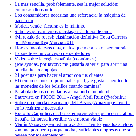
La más sencilla, probablemente, sea la mejor solución:
empresas dinosaurio
Los consumidores necesitan una referencia: la máquina de
hacer pan
fabrica, vende, factura: es lo mínimo...
Si tienes pensamientos racistas, estás fuera de onda
¡Mi regalo de reyes!: clasificación definitiva Copa Carreras
por Montaña Reg.Murcia 2011
Hoy es uno de esos días, en los que me gustaría ser energía
La suerte es un concepto de perdedores
Vídeo sobre la orgía española (económica)
¿Me ayudas, por favor?: me gustaría saber si para abrir una
botella tiras o empujas
21 posturas para hacer el amor con tus clientes
El tiempo es nuestro principal capital, ¿te gusta ir perdiendo
las monedas de los bolsillos cuando caminas?
Parábola de los convidados a una boda: humildad
Entrevista en FICOD 2011 - Angel Abril Ruiz (@aabrilru)
Sobre una puerta de armario, Jeff Bezos (Amazon) e invertir
en lo realmente necesario
Rodolfo Carpintier: cuál es el emprendedor que necesita ahora
España. Empresa invertible vs empresa viable
Martín Varsavsky en red innova 2011: "en España los sueldos
son una porquería porque no hay suficientes empresas que se
peleen por los empleados"