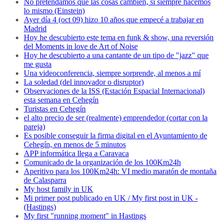
No pretendamos que las cosas cambien, si siempre hacemos
lo mismo (Einstein)
Ayer día 4 (oct 09) hizo 10 años que empecé a trabajar en
Madrid
Hoy he descubierto este tema en funk & show, una reversión
del Moments in love de Art of Noise
Hoy he descubierto a una cantante de un tipo de "jazz" que
me gusta
Una videoconferencia, siempre sorprende, al menos a mí
La soledad (del innovador o disruptor)
Observaciones de la ISS (Estación Espacial Internacional)
esta semana en Cehegín
Turistas en Cehegín
el alto precio de ser (realmente) emprendedor (cortar con la
pareja)
Es posible conseguir la firma digital en el Ayuntamiento de
Cehegín, en menos de 5 minutos
APP informática llega a Caravaca
Comunicado de la organización de los 100Km24h
Aperitivo para los 100Km24h: VI medio maratón de montaña
de Calasparra
My host family in UK
Mi primer post publicado en UK / My first post in UK -
(Hastings)
My first "running moment" in Hastings