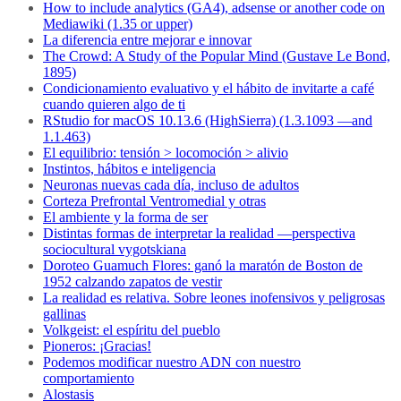
How to include analytics (GA4), adsense or another code on
Mediawiki (1.35 or upper)
La diferencia entre mejorar e innovar
The Crowd: A Study of the Popular Mind (Gustave Le Bond,
1895)
Condicionamiento evaluativo y el hábito de invitarte a café
cuando quieren algo de ti
RStudio for macOS 10.13.6 (HighSierra) (1.3.1093 —and
1.1.463)
El equilibrio: tensión > locomoción > alivio
Instintos, hábitos e inteligencia
Neuronas nuevas cada día, incluso de adultos
Corteza Prefrontal Ventromedial y otras
El ambiente y la forma de ser
Distintas formas de interpretar la realidad —perspectiva
sociocultural vygotskiana
Doroteo Guamuch Flores: ganó la maratón de Boston de
1952 calzando zapatos de vestir
La realidad es relativa. Sobre leones inofensivos y peligrosas
gallinas
Volkgeist: el espíritu del pueblo
Pioneros: ¡Gracias!
Podemos modificar nuestro ADN con nuestro
comportamiento
Alostasis