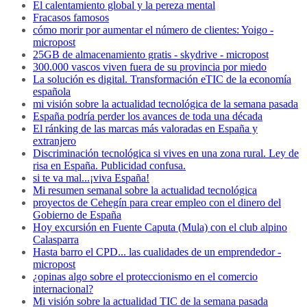
El calentamiento global y la pereza mental
Fracasos famosos
cómo morir por aumentar el número de clientes: Yoigo -
micropost
25GB de almacenamiento gratis - skydrive - micropost
300.000 vascos viven fuera de su provincia por miedo
La solución es digital. Transformación eTIC de la economía
española
mi visión sobre la actualidad tecnológica de la semana pasada
España podría perder los avances de toda una década
El ránking de las marcas más valoradas en España y
extranjero
Discriminación tecnológica si vives en una zona rural. Ley de
risa en España. Publicidad confusa.
si te va mal...¡viva España!
Mi resumen semanal sobre la actualidad tecnológica
proyectos de Cehegín para crear empleo con el dinero del
Gobierno de España
Hoy excursión en Fuente Caputa (Mula) con el club alpino
Calasparra
Hasta barro el CPD... las cualidades de un emprendedor -
micropost
¿opinas algo sobre el proteccionismo en el comercio
internacional?
Mi visión sobre la actualidad TIC de la semana pasada