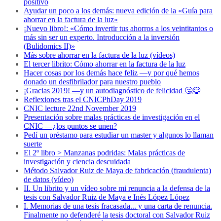
positivo
Ayudar un poco a los demás: nueva edición de la «Guía para
ahorrar en la factura de la luz»
¡Nuevo libro!: «Cómo invertir tus ahorros a los veintitantos o
más sin ser un experto. Introducción a la inversión
(Bulidomics II)»
Más sobre ahorrar en la factura de la luz (vídeos)
El tercer librito: Cómo ahorrar en la factura de la luz
Hacer cosas por los demás hace feliz —y por qué hemos
donado un desfibrilador para nuestro pueblo
¡Gracias 2019! —y un autodiagnóstico de felicidad 🤔😅
Reflexiones tras el CNICPhDay 2019
CNIC lecture 22nd November 2019
Presentación sobre malas prácticas de investigación en el
CNIC —¿los puntos se unen?
Pedí un préstamo para estudiar un master y algunos lo llaman
suerte
El 2º libro > Manzanas podridas: Malas prácticas de
investigación y ciencia descuidada
Método Salvador Ruiz de Maya de fabricación (fraudulenta)
de datos (vídeo)
II. Un librito y un vídeo sobre mi renuncia a la defensa de la
tesis con Salvador Ruiz de Maya e Inés López López
I. Memorias de una tesis fracasada... y una carta de renuncia.
Finalmente no defenderé la tesis doctoral con Salvador Ruiz