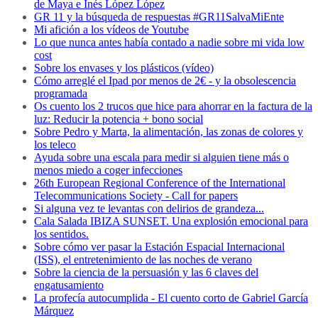
de Maya e Inés López López
GR 11 y la búsqueda de respuestas #GR11SalvaMiEnte
Mi afición a los vídeos de Youtube
Lo que nunca antes había contado a nadie sobre mi vida low
cost
Sobre los envases y los plásticos (vídeo)
Cómo arreglé el Ipad por menos de 2€ - y la obsolescencia
programada
Os cuento los 2 trucos que hice para ahorrar en la factura de la
luz: Reducir la potencia + bono social
Sobre Pedro y Marta, la alimentación, las zonas de colores y
los teleco
Ayuda sobre una escala para medir si alguien tiene más o
menos miedo a coger infecciones
26th European Regional Conference of the International
Telecommunications Society - Call for papers
Si alguna vez te levantas con delirios de grandeza...
Cala Salada IBIZA SUNSET. Una explosión emocional para
los sentidos.
Sobre cómo ver pasar la Estación Espacial Internacional
(ISS), el entretenimiento de las noches de verano
Sobre la ciencia de la persuasión y las 6 claves del
engatusamiento
La profecía autocumplida - El cuento corto de Gabriel García
Márquez