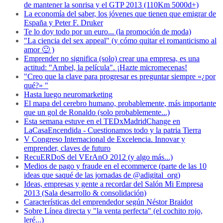
de mantener la sonrisa y el GTP 2013 (110Km 5000d+)
La economía del saber, los jóvenes que tienen que emigrar de
España y Peter F. Druker
Te lo doy todo por un euro... (la promoción de moda)
"La ciencia del sex appeal" (y cómo quitar el romanticismo al
amor 🙂 )
Emprender no significa (solo) crear una empresa, es una
actitud: "Ambel, la película". ¡Hazte micromecenas!
"Creo que la clave para progresar es preguntar siempre «¿por
qué?» "
Hasta luego neuromarketing
El mapa del cerebro humano, probablemente, más importante
que un gol de Ronaldo (solo probablemente...)
Esta semana estuve en el TEDxMadridChange en
LaCasaEncendida - Cuestionamos todo y la patria Tierra
V Congreso Internacional de Excelencia. Innovar y
emprender, claves de futuro
RecuERDoS del VErAnO 2012 (y algo más...)
Medios de pago y fraude en el ecommerce (parte de las 10
ideas que saqué de las jornadas de @adigital_org)
Ideas, empresas y gente a recordar del Salón Mi Empresa
2013 (Sala desarrollo & consolidación)
Características del emprendedor según Néstor Braidot
Sobre Línea directa y "la venta perfecta" (el cochito rojo,
leré...)