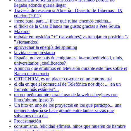
llegaba adonde quería llegar
Travesía de resistencia Almería - Desierto de Tabernas - IX
edición (2011)
¡nene para, para...! fíjate qué ruina tenemos encima...
el flickr de la Casa Blanca me gusta: gracias a Pete Souza
Máximo
trabajar en posición "+" (salvadores) vs trabajar en posición "-
" (fernandos)
aprovechar la energía del spinning
la vida es un préstamo
España, nuevo país de emigrantes, in-competitividad, ninis,
universitarios ¿cualificados?
Anuncio que emitimos en televisión durante este mes sobre el
Banco de memoria
CRTICNRM, es un placer co-crear en un entorno así
el día en que el comercial de Telefónica nos dijo: ..."en un
formato más estándar"...
un pequeño apunte para el uso de la web cehegin.es con
linux/ubuntu (paso 3)
Un hito en uno de los proyectos en los que participo... una
pequeña alegría se hace grande entre tantas zarzas que
salvamos día a día
Procastinación
consumismo, felicidad efímera, niños que mueren de hambre