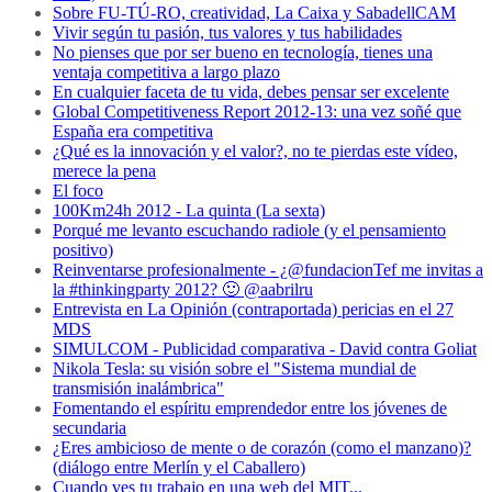
Sobre FU-TÚ-RO, creatividad, La Caixa y SabadellCAM
Vivir según tu pasión, tus valores y tus habilidades
No pienses que por ser bueno en tecnología, tienes una
ventaja competitiva a largo plazo
En cualquier faceta de tu vida, debes pensar ser excelente
Global Competitiveness Report 2012-13: una vez soñé que
España era competitiva
¿Qué es la innovación y el valor?, no te pierdas este vídeo,
merece la pena
El foco
100Km24h 2012 - La quinta (La sexta)
Porqué me levanto escuchando radiole (y el pensamiento
positivo)
Reinventarse profesionalmente - ¿@fundacionTef me invitas a
la #thinkingparty 2012? 🙂 @aabrilru
Entrevista en La Opinión (contraportada) pericias en el 27
MDS
SIMULCOM - Publicidad comparativa - David contra Goliat
Nikola Tesla: su visión sobre el "Sistema mundial de
transmisión inalámbrica"
Fomentando el espíritu emprendedor entre los jóvenes de
secundaria
¿Eres ambicioso de mente o de corazón (como el manzano)?
(diálogo entre Merlín y el Caballero)
Cuando ves tu trabajo en una web del MIT...