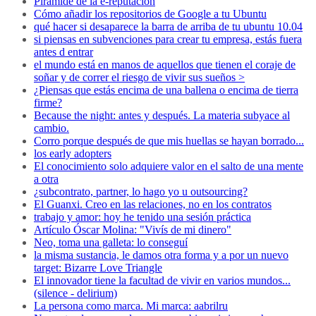
Piramide de la e-reputacion
Cómo añadir los repositorios de Google a tu Ubuntu
qué hacer si desaparece la barra de arriba de tu ubuntu 10.04
si piensas en subvenciones para crear tu empresa, estás fuera
antes d entrar
el mundo está en manos de aquellos que tienen el coraje de
soñar y de correr el riesgo de vivir sus sueños >
¿Piensas que estás encima de una ballena o encima de tierra
firme?
Because the night: antes y después. La materia subyace al
cambio.
Corro porque después de que mis huellas se hayan borrado...
los early adopters
El conocimiento solo adquiere valor en el salto de una mente
a otra
¿subcontrato, partner, lo hago yo u outsourcing?
El Guanxi. Creo en las relaciones, no en los contratos
trabajo y amor: hoy he tenido una sesión práctica
Artículo Óscar Molina: "Vivís de mi dinero"
Neo, toma una galleta: lo conseguí
la misma sustancia, le damos otra forma y a por un nuevo
target: Bizarre Love Triangle
El innovador tiene la facultad de vivir en varios mundos...
(silence - delirium)
La persona como marca. Mi marca: aabrilru