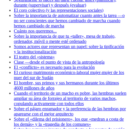
durante (supervisar) y después (evaluar)
El coro colectivo (y las representaciones sociales)
Sobre la importancia de automatizar cuanto antes la tarea —o
no ser conscientes que hemos cambiado de marcha cuando
hemos cambiado de marcha
Cuánto nos queremos...
Sobre la importancia de que tu «taller», mesa de trabajo,
ordenador, móvil o mente esté ordenado
Somos actores que representan un papel: sobre la tipificación
y la institucionalización
El teatro del «sistema»
Clase —desde el punto de vista de la antropología
El «conflicto» es necesario para la evolución
El curioso matrimonio económico-laboral mujer-mujer de los
nuer del sur de Sudán
El hombre, sus primos y sus hermanos durante los últimos
4600 millones de años
Cuando el territorio de un macho es pobre, las hembras suelen
ampliar su área de forrajeo al territorio de varios machos,
copulando activamente con todos ellos
Sobre el pájaro enramador y la preferencia de las hembras por
aparearse con el mejor arquitecto
Sobre el «dilema del prisionero», los que «medran a costa de
los demás» y la «tragedia de los comunes»