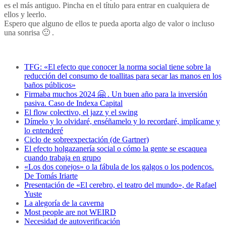
es el más antiguo. Pincha en el título para entrar en cualquiera de
ellos y leerlo.
Espero que alguno de ellos te pueda aporta algo de valor o incluso
una sonrisa 🙂 .
TFG: «El efecto que conocer la norma social tiene sobre la
reducción del consumo de toallitas para secar las manos en los
baños públicos»
Firmaba muchos 2024 🤗 . Un buen año para la inversión
pasiva. Caso de Indexa Capital
El flow colectivo, el jazz y el swing
Dímelo y lo olvidaré, enséñamelo y lo recordaré, implícame y
lo entenderé
Ciclo de sobreexpectación (de Gartner)
El efecto holgazanería social o cómo la gente se escaquea
cuando trabaja en grupo
«Los dos conejos» o la fábula de los galgos o los podencos.
De Tomás Iriarte
Presentación de «El cerebro, el teatro del mundo», de Rafael
Yuste
La alegoría de la caverna
Most people are not WEIRD
Necesidad de autoverificación