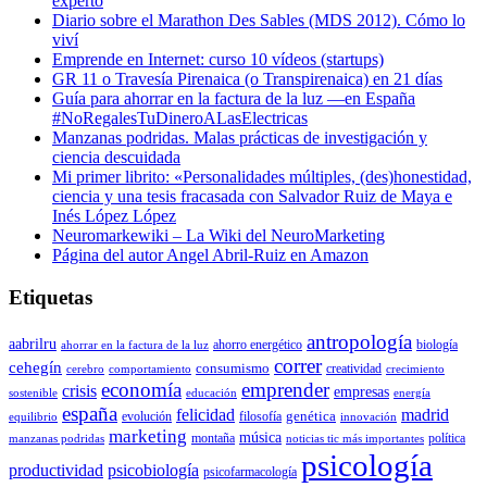
experto
Diario sobre el Marathon Des Sables (MDS 2012). Cómo lo
viví
Emprende en Internet: curso 10 vídeos (startups)
GR 11 o Travesía Pirenaica (o Transpirenaica) en 21 días
Guía para ahorrar en la factura de la luz —en España
#NoRegalesTuDineroALasElectricas
Manzanas podridas. Malas prácticas de investigación y
ciencia descuidada
Mi primer librito: «Personalidades múltiples, (des)honestidad,
ciencia y una tesis fracasada con Salvador Ruiz de Maya e
Inés López López
Neuromarkewiki – La Wiki del NeuroMarketing
Página del autor Angel Abril-Ruiz en Amazon
Etiquetas
antropología
aabrilru
ahorro energético
biología
ahorrar en la factura de la luz
correr
cehegín
consumismo
creatividad
cerebro
comportamiento
crecimiento
economía
emprender
crisis
empresas
sostenible
educación
energía
españa
felicidad
madrid
genética
evolución
filosofía
equilibrio
innovación
marketing
música
montaña
política
manzanas podridas
noticias tic más importantes
psicología
productividad
psicobiología
psicofarmacología