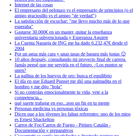
Internet de las cosas
El empresario del pelotazo vs el empresario de principios (o el
amigo graciosillo vs el amigo "de verdad")
La satisfacción de escuchar: "me llevo mucho más de lo que
esperaba"
Gastarse 30.000€ en un master, quitar la enseñanza
universitaria subvencionada y Esperanza Aguirre
La Cuenta Naranja de ING me ha dado 6.232,47€ desde el
2004
Por un agua más cara y unas tasas de basura más justas 🙂
10 años después, consultando mi proyecto final de carrera.
Jamás pensé que me serviría en el futuro. ¿Los puntos se
unen?
La gallina de los huevos de oro: busca el equilibrio
El día en que Eduard Punset me dió una palmadita en el
hombro y me dijo "hola"
Si no controlas emocionalmente tu vida, vete a la
competencia...
qué suerte trabajar en eso...pon un fin en tu mente
Personas medicina vs personas tóxicas
Dicen que a los jóvenes les faltan referentes: uno de los mios
es Ernest Shackelton
Carros de Foc/Carros de Fuego - Pirineo Catalán -
Documentación y preparativos
Giacometti se sentía insatisfecho y frustrado porque no