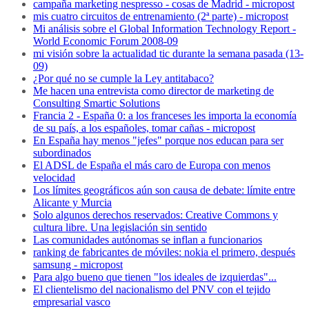
campaña marketing nespresso - cosas de Madrid - micropost
mis cuatro circuitos de entrenamiento (2ª parte) - micropost
Mi análisis sobre el Global Information Technology Report -
World Economic Forum 2008-09
mi visión sobre la actualidad tic durante la semana pasada (13-
09)
¿Por qué no se cumple la Ley antitabaco?
Me hacen una entrevista como director de marketing de
Consulting Smartic Solutions
Francia 2 - España 0: a los franceses les importa la economía
de su país, a los españoles, tomar cañas - micropost
En España hay menos "jefes" porque nos educan para ser
subordinados
El ADSL de España el más caro de Europa con menos
velocidad
Los límites geográficos aún son causa de debate: límite entre
Alicante y Murcia
Solo algunos derechos reservados: Creative Commons y
cultura libre. Una legislación sin sentido
Las comunidades autónomas se inflan a funcionarios
ranking de fabricantes de móviles: nokia el primero, después
samsung - micropost
Para algo bueno que tienen "los ideales de izquierdas"...
El clientelismo del nacionalismo del PNV con el tejido
empresarial vasco