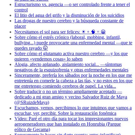
Estructurismo vs. agencia —o ser controlado frente a tener el
control
El litio del agua del grifo y la disminución de los suicidios
Las drogas de nuestro cerebro y la búsqueda constante de
placer
Necesitamos el sol para ser felices: ☀ + 🧠 = 😀
Sobre cómo el estrés crónico (laboral, mobbing, infantil,
bullying...) puede provocarte una enfermedad mental —que te
quedes rayado 🤭
Sobre cómo el glutamato activa nuestro cerebro —y los que
quieren «vendernos cosas» lo saben
Alogia, afecto aplanado, aislamiento social... —síntomas
negativos de la esquizofrenia y otras enfermedades mentales
Sinceramente, prefería los sábados por la noche en los que me
entretenía en comerle la cabeza a las tías, y no estos en los que
me entretengo comiendo cerebros de papel. La vida...
Sobre traducir o no un término ampliamente aceptado —
dedicado a mi gran amigo y vecino Salvador Ruiz de Maya
(@SRuizdeMaya)
Escuchamos, vemos, percibimos lo que intuimos que vamos a
escuchar, ver, percibir. Sobre la restauración fonémica
Vídeo: Paré el otro día para tocar los impresionantes nuevos
aerogeneradores que han instalado en Honrubia (Parque
eólico de Gecama)
Seguramente lo haces sin darte cuenta: antes (planificar),