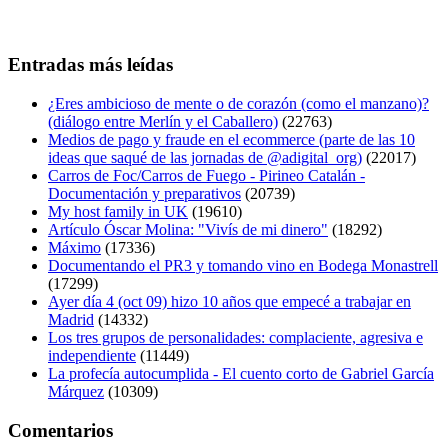
Entradas más leídas
¿Eres ambicioso de mente o de corazón (como el manzano)?
(diálogo entre Merlín y el Caballero)
(22763)
Medios de pago y fraude en el ecommerce (parte de las 10
ideas que saqué de las jornadas de @adigital_org)
(22017)
Carros de Foc/Carros de Fuego - Pirineo Catalán -
Documentación y preparativos
(20739)
My host family in UK
(19610)
Artículo Óscar Molina: "Vivís de mi dinero"
(18292)
Máximo
(17336)
Documentando el PR3 y tomando vino en Bodega Monastrell
(17299)
Ayer día 4 (oct 09) hizo 10 años que empecé a trabajar en
Madrid
(14332)
Los tres grupos de personalidades: complaciente, agresiva e
independiente
(11449)
La profecía autocumplida - El cuento corto de Gabriel García
Márquez
(10309)
Comentarios