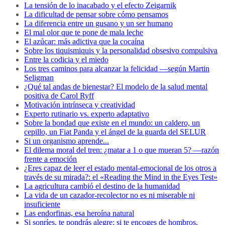
La tensión de lo inacabado y el efecto Zeigarnik
La dificultad de pensar sobre cómo pensamos
La diferencia entre un gusano y un ser humano
El mal olor que te pone de mala leche
El azúcar: más adictiva que la cocaína
Sobre los tiquismiquis y la personalidad obsesivo compulsiva
Entre la codicia y el miedo
Los tres caminos para alcanzar la felicidad —según Martin
Seligman
¿Qué tal andas de bienestar? El modelo de la salud mental
positiva de Carol Ryff
Motivación intrínseca y creatividad
Experto rutinario vs. experto adaptativo
Sobre la bondad que existe en el mundo: un caldero, un
cepillo, un Fiat Panda y el ángel de la guarda del SELUR
Si un organismo aprende...
El dilema moral del tren: ¿matar a 1 o que mueran 5? —razón
frente a emoción
¿Eres capaz de leer el estado mental-emocional de los otros a
través de su mirada?: el «Reading the Mind in the Eyes Test»
La agricultura cambió el destino de la humanidad
La vida de un cazador-recolector no es ni miserable ni
insuficiente
Las endorfinas, esa heroína natural
Si sonríes, te pondrás alegre; si te encoges de hombros,