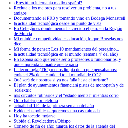
¿Eres tú un internauta medio español?
Recluta a los mejores para resolver un problema, no a tus
amigos
Documentando el PR3 y tomando vino en Bodega Monastrell
la actualidad tecnológica desde mi punto de vista
En Cehegín es donde menos ha crecido el paro en la Región
de Murcia
Mi opinión: competitividad + educación, lo que Bruselas nos
dice
Mi forma de pensar: Los 10 mandamientos del peregrino...
la actualidad tecnológica en el mundo (semana 4ª del año)
En España solo queremos ser o profesores o funcionarios, y
que emprenda la madre que te parió
La tecnología (TIC) menos limpia de lo que pensábamos:
emite el 2% de la cantidad total mundial de CO2
Qué será de nosotros si ya nos falla hasta el turismo?
El plan de ayuntamientos financiará pistas de monopatín y de
'scalextric'
mis circuitos rutinarios y el "estado mental" mientras corro
Odio hablar por teléfono
actualidad TIC de la primera semana del año
Evidencias políticas: queremos una casa aireada
Hoy ha tocado mojarse
Subida al Revolcadores/Obispo
Consejo de fin de año: guarda los datos de la agenda del