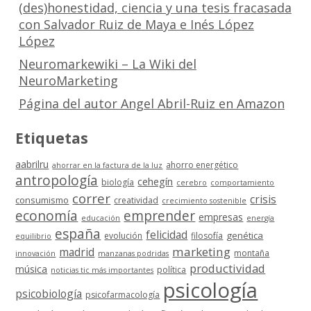
(des)honestidad, ciencia y una tesis fracasada
con Salvador Ruiz de Maya e Inés López
López
Neuromarkewiki – La Wiki del
NeuroMarketing
Página del autor Angel Abril-Ruiz en Amazon
Etiquetas
aabrilru
ahorro energético
ahorrar en la factura de la luz
antropología
cehegín
biología
cerebro
comportamiento
correr
crisis
consumismo
creatividad
crecimiento sostenible
economía
emprender
empresas
educación
energía
españa
felicidad
genética
evolución
filosofía
equilibrio
marketing
madrid
montaña
innovación
manzanas podridas
productividad
música
política
noticias tic más importantes
psicología
psicobiología
psicofarmacología