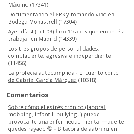
Máximo
(17341)
Documentando el PR3 y tomando vino en
Bodega Monastrell
(17304)
Ayer día 4 (oct 09) hizo 10 años que empecé a
trabajar en Madrid
(14339)
Los tres grupos de personalidades:
complaciente, agresiva e independiente
(11456)
La profecía autocumplida - El cuento corto
de Gabriel García Márquez
(10318)
Comentarios
Sobre cómo el estrés crónico (laboral,
mobbing, infantil, bullying...) puede
provocarte una enfermedad mental —que te
quedes rayado 🤭 - Bitácora de aabrilru
en