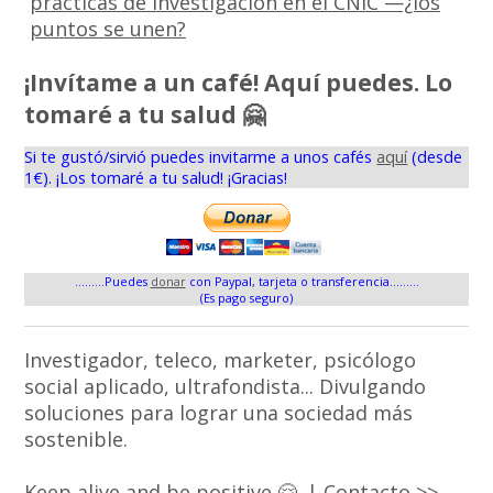
prácticas de investigación en el CNIC —¿los
puntos se unen?
¡Invítame a un café! Aquí puedes. Lo
tomaré a tu salud 🤗
Si te gustó/sirvió puedes invitarme a unos cafés
aquí
(desde
1€). ¡Los tomaré a tu salud! ¡Gracias!
.........Puedes
donar
con Paypal, tarjeta o transferencia.........
(Es pago seguro)
Investigador, teleco, marketer, psicólogo
social aplicado, ultrafondista... Divulgando
soluciones para lograr una sociedad más
sostenible.
Keep alive and be positive 🤗. |
Contacto >>