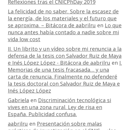
Reflexiones tras el CNICPhDay 2019
La felicidad de no saber. Sobre la escasez de
la energía, de los materiales y el futuro que
se aproxima. – Bitácora de aabrilru
en
Lo que
nunca antes había contado a nadie sobre mi
vida low cost
II. Un librito y un vídeo sobre mi renuncia a la
defensa de la tesis con Salvador Ruiz de Maya
e Inés López López - Bitácora de aabrilru
en
I.
Memorias de una tesis fracasada… y una
carta de renuncia. Finalmente no defenderé
la tesis doctoral con Salvador Ruiz de Maya e
Inés López López
Gabriela
en
Discriminación tecnológica si
vives en una zona rural. Ley de risa en
España. Publicidad confusa.
aabrilru
en
Presentación sobre malas