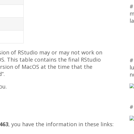
#
m
l
rsion of RStudio may or may not work on
. This table contains the final RStudio
#
ersion of MacOS at the time that the
l
”.
n
ou.
#
.463
, you have the information in these links: