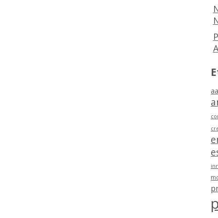
N
N
P
E
aa
a
co
cr
e
e
in
mo
p
p