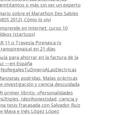
eintitantos o más sin ser un experto
iario sobre el Marathon Des Sables
MDS 2012). Cómo lo viví
mprende en Internet: curso 10
ídeos (startups)
R 11 o Travesía Pirenaica (o
ranspirenaica) en 21 días
uía para ahorrar en la factura de la
uz —en España
NoRegalesTuDineroALasElectricas
anzanas podridas. Malas prácticas
e investigación y ciencia descuidada
i primer librito: «Personalidades
últiples, (des)honestidad, ciencia y
na tesis fracasada con Salvador Ruiz
e Maya e Inés López López