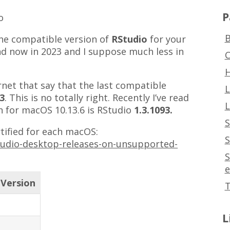
P
B
 the compatible version of
RStudio
for your
find now in 2023 and I suppose much less in
C
H
net that say that the last compatible
L
63
. This is no totally right. Recently I’ve read
L
on for macOS 10.13.6 is RStudio
1.3.1093.
S
rtified for each macOS:
S
tudio-desktop-releases-on-unsupported-
S
e
 Version
T
L