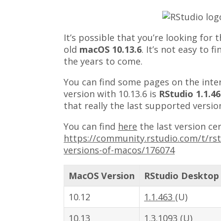
It’s possible that you’re looking for
old
macOS 10.13.6
.
It’s not easy to 
the years to come.
You can find some pages on the inter
version with 10.13.6
is
RStudio 1.1.4
that really the last supported versi
You can find
here
the last version ce
https://community.rstudio.com/t/rs
versions-of-macos/176074
MacOS Version
RStudio Desktop
10.12
1.1.463
(U)
10.13
1.3.1093
(U)