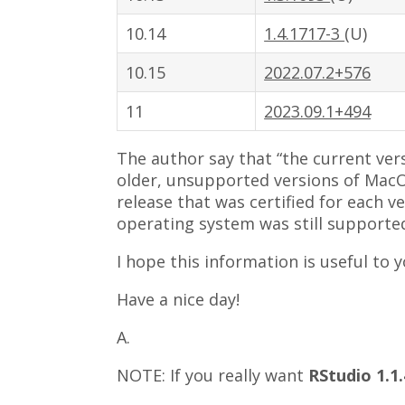
10.14
1.4.1717-3
(U)
10.15
2022.07.2+576
11
2023.09.1+494
The author say that “the current ve
older, unsupported versions of MacOS
release that was certified for each v
operating system was still supported
I hope this information is useful to y
Have a nice day!
A.
NOTE: If you really want
RStudio 1.1