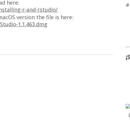
ad here:
#
nstalling-r-and-rstudio/
macOS version the file is here:
RStudio-1.1.463.dmg
¡