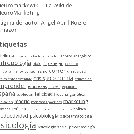
euromarkewiki – La Wiki del
euroMarketing
ágina del autor Angel Abril-Ruiz en
Amazon
tiquetas
brilru
ahorro energético
ahorrar en la factura de la luz
ntropología
cehegín
biología
cerebro
correr
consumismo
creatividad
mportamiento
economía
crisis
ecimiento sostenible
educación
mprender
empresas
energía
equilibrio
spaña
felicidad
genética
evolución
filosofía
marketing
madrid
novación
manzanas podridas
música
ntaña
política
noticias tic más importantes
roductividad
psicobiología
psicofarmacología
sicología
psicología social
psicopatología