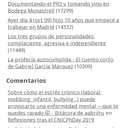
Documentando el PR3 y tomando vino en
Bodega Monastrell
(17299)
Ayer día 4 (oct 09) hizo 10 años que empecé a
trabajar en Madrid
(14332)
Los tres grupos de personalidades:
complaciente, agresiva e independiente
(11449)
La profecía autocumplida - El cuento corto
de Gabriel García Márquez
(10309)
Comentarios
Sobre cómo el estrés crónico (laboral,
mobbing, infantil, bullying...) puede
provocarte una enfermedad mental —que te
quedes rayado 🤭 - Bitácora de aabrilru
en
Reflexiones tras el CNICPhDay 2019