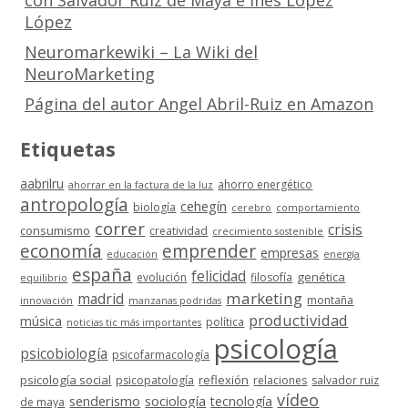
con Salvador Ruiz de Maya e Inés López
López
Neuromarkewiki – La Wiki del
NeuroMarketing
Página del autor Angel Abril-Ruiz en Amazon
Etiquetas
aabrilru
ahorro energético
ahorrar en la factura de la luz
antropología
cehegín
biología
cerebro
comportamiento
correr
crisis
consumismo
creatividad
crecimiento sostenible
economía
emprender
empresas
educación
energía
españa
felicidad
genética
evolución
filosofía
equilibrio
marketing
madrid
montaña
innovación
manzanas podridas
productividad
música
política
noticias tic más importantes
psicología
psicobiología
psicofarmacología
psicología social
reflexión
psicopatología
relaciones
salvador ruiz
vídeo
senderismo
sociología
tecnología
de maya