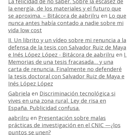
La felicidad de no saber. Sobre la escasez de
la energía, de los materiales y el futuro que
se aproxima. – Bitácora de aabrilru
en
Lo que
nunca antes había contado a nadie sobre mi
vida low cost
II. Un librito y un vídeo sobre mi renuncia a la
defensa de la tesis con Salvador Ruiz de Maya
e Inés López López - Bitácora de aabrilru
en
I.
Memorias de una tesis fracasada… y una
carta de renuncia. Finalmente no defenderé
la tesis doctoral con Salvador Ruiz de Maya e
Inés López López
Gabriela
en
Discriminación tecnológica si
vives en una zona rural. Ley de risa en
España. Publicidad confusa.
aabrilru
en
Presentación sobre malas
prácticas de investigación en el CNIC —¿los
puntos se unen?