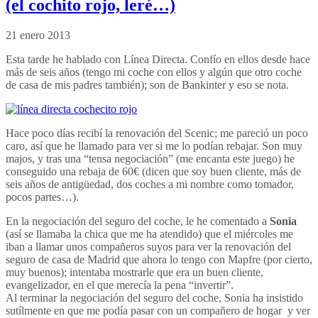
(el cochito rojo, leré…)
21 enero 2013
Esta tarde he hablado con Línea Directa. Confío en ellos desde hace
más de seis años (tengo mi coche con ellos y algún que otro coche
de casa de mis padres también); son de Bankinter y eso se nota.
Hace poco días recibí la renovación del Scenic; me pareció un poco
caro, así que he llamado para ver si me lo podían rebajar. Son muy
majos, y tras una “tensa negociación” (me encanta este juego) he
conseguido una rebaja de 60€ (dicen que soy buen cliente, más de
seis años de antigüedad, dos coches a mi nombre como tomador,
pocos partes…).
En la negociación del seguro del coche, le he comentado a
Sonia
(así se llamaba la chica que me ha atendido) que el miércoles me
iban a llamar unos compañeros suyos para ver la renovación del
seguro de casa de Madrid que ahora lo tengo con Mapfre (por cierto,
muy buenos); intentaba mostrarle que era un buen cliente,
evangelizador, en el que merecía la pena “invertir”.
Al terminar la negociación del seguro del coche, Sonia ha insistido
sutílmente en que me podía pasar con un compañero de hogar y ver