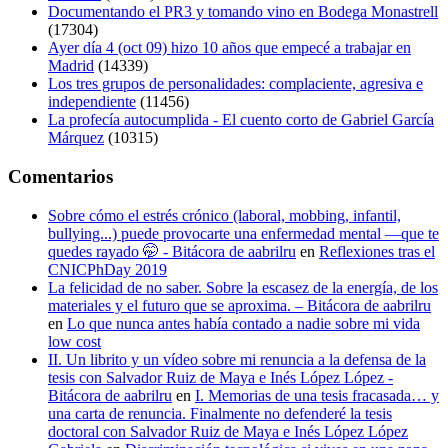
Documentando el PR3 y tomando vino en Bodega Monastrell
(17304)
Ayer día 4 (oct 09) hizo 10 años que empecé a trabajar en
Madrid
(14339)
Los tres grupos de personalidades: complaciente, agresiva e
independiente
(11456)
La profecía autocumplida - El cuento corto de Gabriel García
Márquez
(10315)
Comentarios
Sobre cómo el estrés crónico (laboral, mobbing, infantil,
bullying...) puede provocarte una enfermedad mental —que te
quedes rayado 🤭 - Bitácora de aabrilru
en
Reflexiones tras el
CNICPhDay 2019
La felicidad de no saber. Sobre la escasez de la energía, de los
materiales y el futuro que se aproxima. – Bitácora de aabrilru
en
Lo que nunca antes había contado a nadie sobre mi vida
low cost
II. Un librito y un vídeo sobre mi renuncia a la defensa de la
tesis con Salvador Ruiz de Maya e Inés López López -
Bitácora de aabrilru
en
I. Memorias de una tesis fracasada… y
una carta de renuncia. Finalmente no defenderé la tesis
doctoral con Salvador Ruiz de Maya e Inés López López