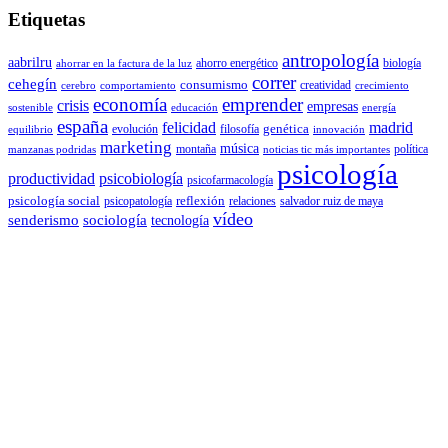
Etiquetas
antropología
aabrilru
ahorro energético
biología
ahorrar en la factura de la luz
correr
cehegín
consumismo
creatividad
cerebro
comportamiento
crecimiento
economía
emprender
crisis
empresas
sostenible
educación
energía
españa
felicidad
madrid
genética
evolución
filosofía
equilibrio
innovación
marketing
música
montaña
política
manzanas podridas
noticias tic más importantes
psicología
productividad
psicobiología
psicofarmacología
psicología social
reflexión
psicopatología
relaciones
salvador ruiz de maya
vídeo
senderismo
sociología
tecnología