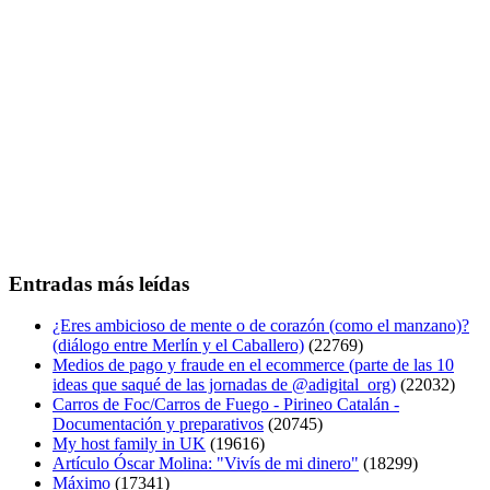
Entradas más leídas
¿Eres ambicioso de mente o de corazón (como el manzano)?
(diálogo entre Merlín y el Caballero)
(22769)
Medios de pago y fraude en el ecommerce (parte de las 10
ideas que saqué de las jornadas de @adigital_org)
(22032)
Carros de Foc/Carros de Fuego - Pirineo Catalán -
Documentación y preparativos
(20745)
My host family in UK
(19616)
Artículo Óscar Molina: "Vivís de mi dinero"
(18299)
Máximo
(17341)