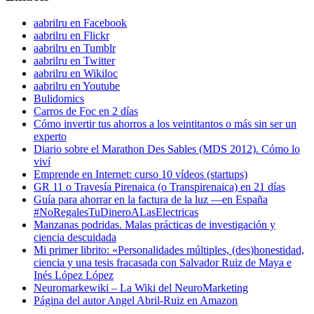
aabrilru en Facebook
aabrilru en Flickr
aabrilru en Tumblr
aabrilru en Twitter
aabrilru en Wikiloc
aabrilru en Youtube
Bulidomics
Carros de Foc en 2 días
Cómo invertir tus ahorros a los veintitantos o más sin ser un
experto
Diario sobre el Marathon Des Sables (MDS 2012). Cómo lo
viví
Emprende en Internet: curso 10 vídeos (startups)
GR 11 o Travesía Pirenaica (o Transpirenaica) en 21 días
Guía para ahorrar en la factura de la luz —en España
#NoRegalesTuDineroALasElectricas
Manzanas podridas. Malas prácticas de investigación y
ciencia descuidada
Mi primer librito: «Personalidades múltiples, (des)honestidad,
ciencia y una tesis fracasada con Salvador Ruiz de Maya e
Inés López López
Neuromarkewiki – La Wiki del NeuroMarketing
Página del autor Angel Abril-Ruiz en Amazon