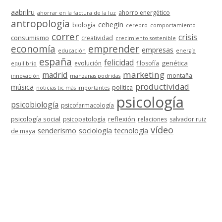
aabrilru
ahorro energético
ahorrar en la factura de la luz
antropología
cehegín
biología
cerebro
comportamiento
correr
crisis
consumismo
creatividad
crecimiento sostenible
economía
emprender
empresas
educación
energía
españa
felicidad
genética
evolución
filosofía
equilibrio
marketing
madrid
montaña
innovación
manzanas podridas
productividad
música
política
noticias tic más importantes
psicología
psicobiología
psicofarmacología
psicología social
reflexión
psicopatología
relaciones
salvador ruiz
vídeo
senderismo
sociología
tecnología
de maya