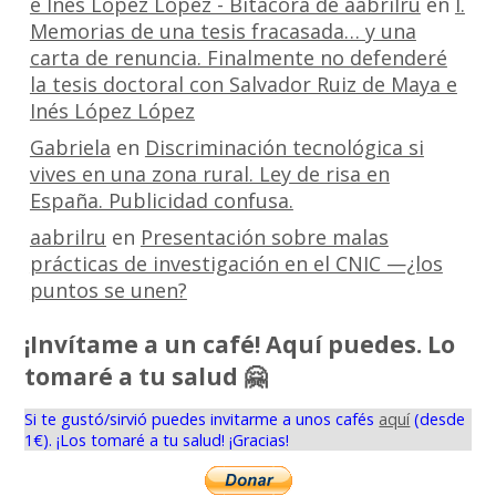
e Inés López López - Bitácora de aabrilru
en
I.
Memorias de una tesis fracasada… y una
carta de renuncia. Finalmente no defenderé
la tesis doctoral con Salvador Ruiz de Maya e
Inés López López
Gabriela
en
Discriminación tecnológica si
vives en una zona rural. Ley de risa en
España. Publicidad confusa.
aabrilru
en
Presentación sobre malas
prácticas de investigación en el CNIC —¿los
puntos se unen?
¡Invítame a un café! Aquí puedes. Lo
tomaré a tu salud 🤗
Si te gustó/sirvió puedes invitarme a unos cafés
aquí
(desde
1€). ¡Los tomaré a tu salud! ¡Gracias!