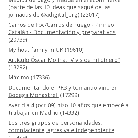
(parte de las 10 ideas que saqué de las
jornadas de @adigital_org)
(22017)
Carros de Foc/Carros de Fuego - Pirineo
Catalán - Documentación y preparativos
(20739)
My host family in UK
(19610)
Artículo Óscar Molina: "Vivís de mi dinero"
(18292)
Máximo
(17336)
Documentando el PR3 y tomando vino en
Bodega Monastrell
(17299)
Ayer día 4 (oct 09) hizo 10 años que empecé a
trabajar en Madrid
(14332)
Los tres grupos de personalidades:
complaciente, agresiva e independiente
(11449)