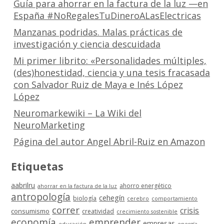
Guía para ahorrar en la factura de la luz —en
España #NoRegalesTuDineroALasElectricas
Manzanas podridas. Malas prácticas de
investigación y ciencia descuidada
Mi primer librito: «Personalidades múltiples,
(des)honestidad, ciencia y una tesis fracasada
con Salvador Ruiz de Maya e Inés López
López
Neuromarkewiki – La Wiki del
NeuroMarketing
Página del autor Angel Abril-Ruiz en Amazon
Etiquetas
aabrilru
ahorro energético
ahorrar en la factura de la luz
antropología
cehegín
biología
cerebro
comportamiento
correr
crisis
consumismo
creatividad
crecimiento sostenible
economía
emprender
empresas