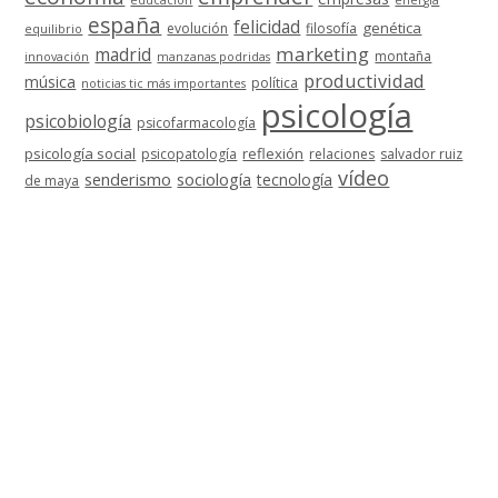
educación
energía
españa
felicidad
genética
evolución
filosofía
equilibrio
marketing
madrid
montaña
innovación
manzanas podridas
productividad
música
política
noticias tic más importantes
psicología
psicobiología
psicofarmacología
psicología social
reflexión
psicopatología
relaciones
salvador ruiz
vídeo
senderismo
sociología
tecnología
de maya