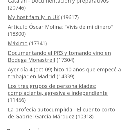
Catalán - Documentación y preparativos
(20746)
My host family in UK
(19617)
Artículo Óscar Molina: "Vivís de mi dinero"
(18300)
Máximo
(17341)
Documentando el PR3 y tomando vino en
Bodega Monastrell
(17304)
Ayer día 4 (oct 09) hizo 10 años que empecé a
trabajar en Madrid
(14339)
Los tres grupos de personalidades:
complaciente, agresiva e independiente
(11456)
La profecía autocumplida - El cuento corto
de Gabriel García Márquez
(10318)