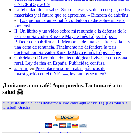
CNICPhDay 2019
La felicidad de no saber. Sobre la escasez de la energía, de los
materiales y el futuro que se aproxima. – Bitácora de aabrilru
en
Lo que nunca antes había contado a nadie sobre mi vida
low cost
II. Un librito y un vídeo sobre mi renuncia a la defensa de la
tesis con Salvador Ruiz de Maya e Inés López López -
Bitácora de aabrilru
en
I. Memorias de una tesis fracasada… y
una carta de renuncia. Finalmente no defenderé la tesis
doctoral con Salvador Ruiz de Maya e Inés López López
Gabriela
en
Discriminación tecnológica si vives en una zona
rural. Ley de risa en España. Publicidad confusa.
aabrilru
en
Presentación sobre malas prácticas de
investigación en el CNIC —¿los puntos se unen?
¡Invítame a un café! Aquí puedes. Lo tomaré a tu
salud 🤗
Si te gustó/sirvió puedes invitarme a unos cafés
aquí
(desde 1€). ¡Los tomaré a
tu salud! ¡Gracias!