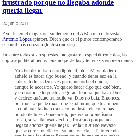
frustrado porque no llegaba adonde
quería llegar
20 junio 2011
Ayer leí en el magazine (suplemento del ABC) una entrevista a
Antonio López
(pintor). Dicen que es el pintor contemporáneo
español más cotizado (lo desconozco).
De entre todas sus respuestas, me gustaron especialmente dos, las
copio aquí literalmente, para no perderlas y tenerlas siempre a mano:
Yo vivo del trabajo con dignidad, bien. Mi verdadero
anhelo es hacer algo bueno, y cuando tienes eso en la
cabeza todo lo demás es poco, incluido el dinero,
aunque lo necesites. Yo quiero hacer algo que esté bien,
y eso nadie te lo puede asegurar. Tendría que bajar Dios
y decirte: quédate tranquilo ya. Dios no baja. Entonces,
por mucho que te digan que te admiran, que te animen
a continuar, la duda está siempre instalada en lo más
hondo de tu ser. Giacometti, que era un grandísimo
artista, se sentía insatisfecho y frustrado porque no
llegaba adonde quería llegar. Tenía un sueño elevado
que se correspondía con su inteligencia… Entreverado