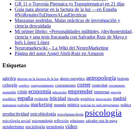
GR 11 o Travesía Pirenaica (o Transpirenaica) en 21 días
Guía para ahorrar en la factura de la luz —en España
#NoRegalesTuDineroALasElectricas
Manzanas podridas. Malas prácticas de investigación y
ciencia descuidada
Mi primer librito: «Personalidades múltiples, (des)honestidad,
ciencia y una tesis fracasada con Salvador Ruiz de Maya e
Inés López López
Neuromarkewiki – La Wiki del NeuroMarketing
Página del autor Angel Abril-Ruiz en Amazon
Etiquetas
antropología
aabrilru
ahorro energético
biología
ahorrar en la factura de la luz
correr
cehegín
consumismo
creatividad
cerebro
comportamiento
crecimiento
economía
emprender
crisis
empresas
sostenible
educación
energía
españa
felicidad
madrid
genética
evolución
filosofía
equilibrio
innovación
marketing
música
montaña
política
manzanas podridas
noticias tic más importantes
psicología
productividad
psicobiología
psicofarmacología
psicología social
reflexión
psicopatología
relaciones
salvador ruiz de maya
vídeo
senderismo
sociología
tecnología