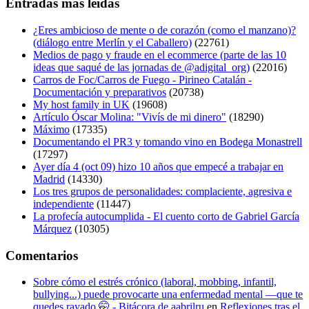
Entradas más leídas
¿Eres ambicioso de mente o de corazón (como el manzano)?
(diálogo entre Merlín y el Caballero)
(22761)
Medios de pago y fraude en el ecommerce (parte de las 10
ideas que saqué de las jornadas de @adigital_org)
(22016)
Carros de Foc/Carros de Fuego - Pirineo Catalán -
Documentación y preparativos
(20738)
My host family in UK
(19608)
Artículo Óscar Molina: "Vivís de mi dinero"
(18290)
Máximo
(17335)
Documentando el PR3 y tomando vino en Bodega Monastrell
(17297)
Ayer día 4 (oct 09) hizo 10 años que empecé a trabajar en
Madrid
(14330)
Los tres grupos de personalidades: complaciente, agresiva e
independiente
(11447)
La profecía autocumplida - El cuento corto de Gabriel García
Márquez
(10305)
Comentarios
Sobre cómo el estrés crónico (laboral, mobbing, infantil,
bullying...) puede provocarte una enfermedad mental —que te
quedes rayado 🤭 - Bitácora de aabrilru
en
Reflexiones tras el