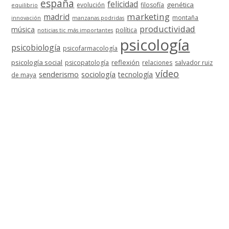
españa
felicidad
genética
evolución
filosofía
equilibrio
marketing
madrid
montaña
innovación
manzanas podridas
productividad
música
política
noticias tic más importantes
psicología
psicobiología
psicofarmacología
psicología social
reflexión
psicopatología
relaciones
salvador ruiz
vídeo
senderismo
sociología
tecnología
de maya