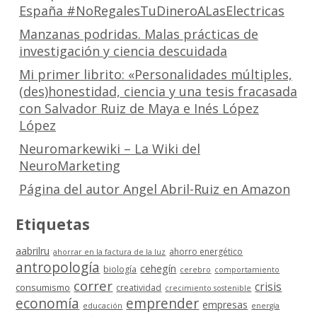
España #NoRegalesTuDineroALasElectricas
Manzanas podridas. Malas prácticas de
investigación y ciencia descuidada
Mi primer librito: «Personalidades múltiples,
(des)honestidad, ciencia y una tesis fracasada
con Salvador Ruiz de Maya e Inés López
López
Neuromarkewiki – La Wiki del
NeuroMarketing
Página del autor Angel Abril-Ruiz en Amazon
Etiquetas
aabrilru
ahorro energético
ahorrar en la factura de la luz
antropología
cehegín
biología
cerebro
comportamiento
correr
crisis
consumismo
creatividad
crecimiento sostenible
economía
emprender
empresas
educación
energía