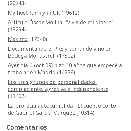
(20743)
My host family in UK
(19612)
Artículo Óscar Molina: "Vivís de mi dinero"
(18294)
Máximo
(17340)
Documentando el PR3 y tomando vino en
Bodega Monastrell
(17302)
Ayer día 4 (oct 09) hizo 10 años que empecé a
trabajar en Madrid
(14336)
Los tres grupos de personalidades:
complaciente, agresiva e independiente
(11452)
La profecía autocumplida - El cuento corto
de Gabriel García Márquez
(10314)
Comentarios