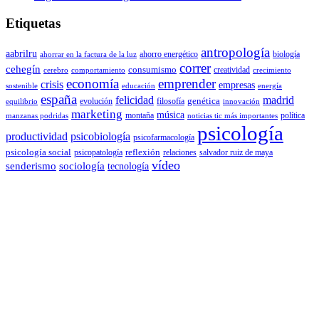
Etiquetas
antropología
aabrilru
ahorro energético
biología
ahorrar en la factura de la luz
correr
cehegín
consumismo
creatividad
cerebro
comportamiento
crecimiento
economía
emprender
crisis
empresas
sostenible
educación
energía
españa
felicidad
madrid
genética
evolución
filosofía
equilibrio
innovación
marketing
música
montaña
política
manzanas podridas
noticias tic más importantes
psicología
productividad
psicobiología
psicofarmacología
psicología social
reflexión
psicopatología
relaciones
salvador ruiz de maya
vídeo
senderismo
sociología
tecnología