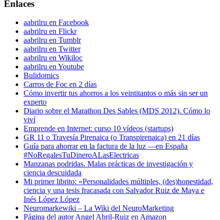
Enlaces
aabrilru en Facebook
aabrilru en Flickr
aabrilru en Tumblr
aabrilru en Twitter
aabrilru en Wikiloc
aabrilru en Youtube
Bulidomics
Carros de Foc en 2 días
Cómo invertir tus ahorros a los veintitantos o más sin ser un
experto
Diario sobre el Marathon Des Sables (MDS 2012). Cómo lo
viví
Emprende en Internet: curso 10 vídeos (startups)
GR 11 o Travesía Pirenaica (o Transpirenaica) en 21 días
Guía para ahorrar en la factura de la luz —en España
#NoRegalesTuDineroALasElectricas
Manzanas podridas. Malas prácticas de investigación y
ciencia descuidada
Mi primer librito: «Personalidades múltiples, (des)honestidad,
ciencia y una tesis fracasada con Salvador Ruiz de Maya e
Inés López López
Neuromarkewiki – La Wiki del NeuroMarketing
Página del autor Angel Abril-Ruiz en Amazon