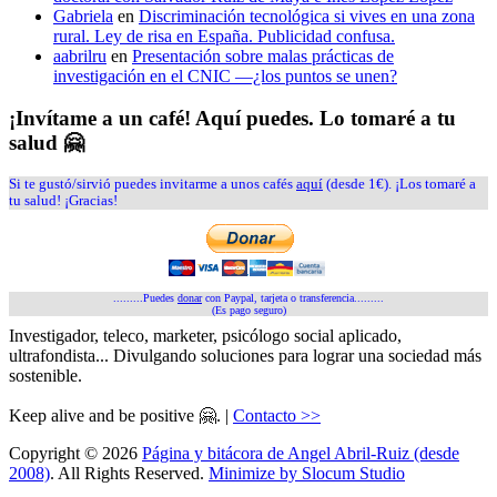
Gabriela
en
Discriminación tecnológica si vives en una zona
rural. Ley de risa en España. Publicidad confusa.
aabrilru
en
Presentación sobre malas prácticas de
investigación en el CNIC —¿los puntos se unen?
¡Invítame a un café! Aquí puedes. Lo tomaré a tu
salud 🤗
Si te gustó/sirvió puedes invitarme a unos cafés
aquí
(desde 1€). ¡Los tomaré a
tu salud! ¡Gracias!
.........Puedes
donar
con Paypal, tarjeta o transferencia.........
(Es pago seguro)
Investigador, teleco, marketer, psicólogo social aplicado,
ultrafondista... Divulgando soluciones para lograr una sociedad más
sostenible.
Keep alive and be positive 🤗. |
Contacto >>
Copyright © 2026
Página y bitácora de Angel Abril-Ruiz (desde
2008)
. All Rights Reserved.
Minimize by Slocum Studio