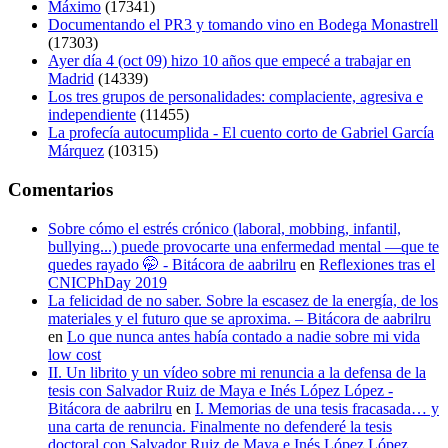
Máximo
(17341)
Documentando el PR3 y tomando vino en Bodega Monastrell
(17303)
Ayer día 4 (oct 09) hizo 10 años que empecé a trabajar en
Madrid
(14339)
Los tres grupos de personalidades: complaciente, agresiva e
independiente
(11455)
La profecía autocumplida - El cuento corto de Gabriel García
Márquez
(10315)
Comentarios
Sobre cómo el estrés crónico (laboral, mobbing, infantil,
bullying...) puede provocarte una enfermedad mental —que te
quedes rayado 🤭 - Bitácora de aabrilru
en
Reflexiones tras el
CNICPhDay 2019
La felicidad de no saber. Sobre la escasez de la energía, de los
materiales y el futuro que se aproxima. – Bitácora de aabrilru
en
Lo que nunca antes había contado a nadie sobre mi vida
low cost
II. Un librito y un vídeo sobre mi renuncia a la defensa de la
tesis con Salvador Ruiz de Maya e Inés López López -
Bitácora de aabrilru
en
I. Memorias de una tesis fracasada… y
una carta de renuncia. Finalmente no defenderé la tesis
doctoral con Salvador Ruiz de Maya e Inés López López