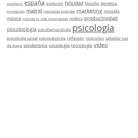
españa
felicidad
genética
evolución
filosofía
equilibrio
marketing
madrid
montaña
innovación
manzanas podridas
productividad
música
política
noticias tic más importantes
psicología
psicobiología
psicofarmacología
psicología social
reflexión
psicopatología
relaciones
salvador ruiz
vídeo
senderismo
sociología
tecnología
de maya