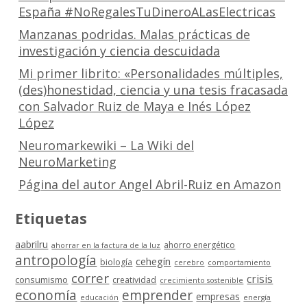
España #NoRegalesTuDineroALasElectricas
Manzanas podridas. Malas prácticas de
investigación y ciencia descuidada
Mi primer librito: «Personalidades múltiples,
(des)honestidad, ciencia y una tesis fracasada
con Salvador Ruiz de Maya e Inés López
López
Neuromarkewiki – La Wiki del
NeuroMarketing
Página del autor Angel Abril-Ruiz en Amazon
Etiquetas
aabrilru
ahorro energético
ahorrar en la factura de la luz
antropología
cehegín
biología
cerebro
comportamiento
correr
crisis
consumismo
creatividad
crecimiento sostenible
economía
emprender
empresas
educación
energía