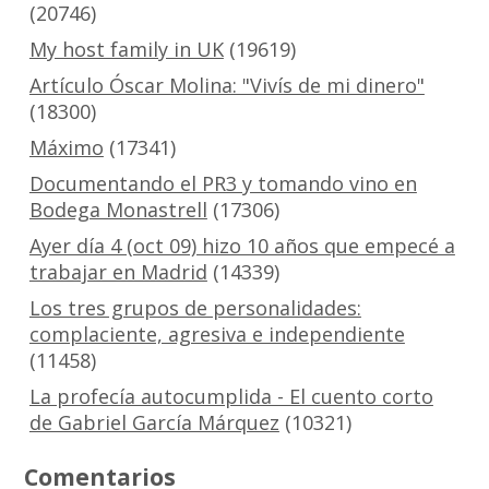
(20746)
My host family in UK
(19619)
Artículo Óscar Molina: "Vivís de mi dinero"
(18300)
Máximo
(17341)
Documentando el PR3 y tomando vino en
Bodega Monastrell
(17306)
Ayer día 4 (oct 09) hizo 10 años que empecé a
trabajar en Madrid
(14339)
Los tres grupos de personalidades:
complaciente, agresiva e independiente
(11458)
La profecía autocumplida - El cuento corto
de Gabriel García Márquez
(10321)
Comentarios