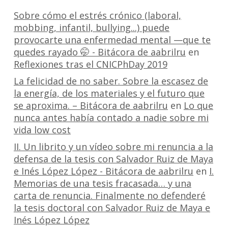
Sobre cómo el estrés crónico (laboral,
mobbing, infantil, bullying...) puede
provocarte una enfermedad mental —que te
quedes rayado 🤭 - Bitácora de aabrilru
en
Reflexiones tras el CNICPhDay 2019
La felicidad de no saber. Sobre la escasez de
la energía, de los materiales y el futuro que
se aproxima. – Bitácora de aabrilru
en
Lo que
nunca antes había contado a nadie sobre mi
vida low cost
II. Un librito y un vídeo sobre mi renuncia a la
defensa de la tesis con Salvador Ruiz de Maya
e Inés López López - Bitácora de aabrilru
en
I.
Memorias de una tesis fracasada… y una
carta de renuncia. Finalmente no defenderé
la tesis doctoral con Salvador Ruiz de Maya e
Inés López López