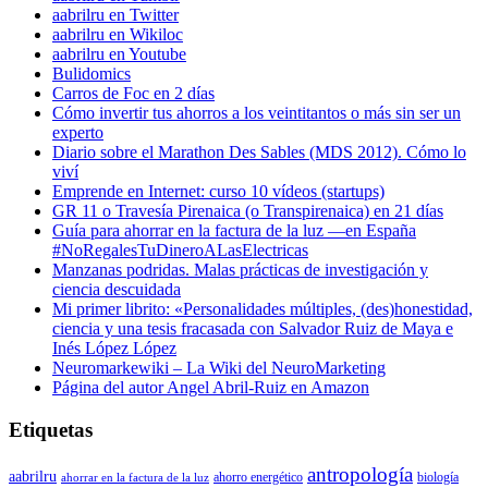
aabrilru en Twitter
aabrilru en Wikiloc
aabrilru en Youtube
Bulidomics
Carros de Foc en 2 días
Cómo invertir tus ahorros a los veintitantos o más sin ser un
experto
Diario sobre el Marathon Des Sables (MDS 2012). Cómo lo
viví
Emprende en Internet: curso 10 vídeos (startups)
GR 11 o Travesía Pirenaica (o Transpirenaica) en 21 días
Guía para ahorrar en la factura de la luz —en España
#NoRegalesTuDineroALasElectricas
Manzanas podridas. Malas prácticas de investigación y
ciencia descuidada
Mi primer librito: «Personalidades múltiples, (des)honestidad,
ciencia y una tesis fracasada con Salvador Ruiz de Maya e
Inés López López
Neuromarkewiki – La Wiki del NeuroMarketing
Página del autor Angel Abril-Ruiz en Amazon
Etiquetas
antropología
aabrilru
ahorro energético
biología
ahorrar en la factura de la luz