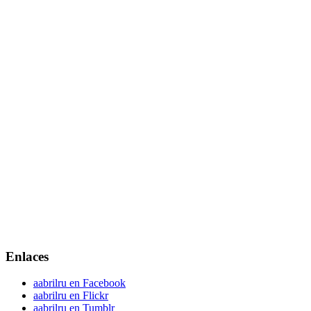
Enlaces
aabrilru en Facebook
aabrilru en Flickr
aabrilru en Tumblr