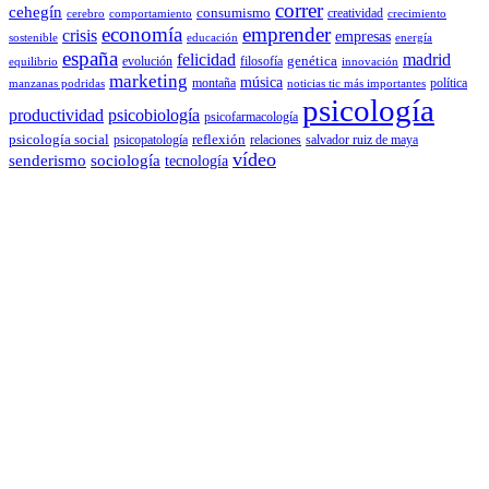
correr
cehegín
consumismo
creatividad
cerebro
comportamiento
crecimiento
economía
emprender
crisis
empresas
sostenible
educación
energía
españa
felicidad
madrid
genética
evolución
filosofía
equilibrio
innovación
marketing
música
montaña
política
manzanas podridas
noticias tic más importantes
psicología
productividad
psicobiología
psicofarmacología
psicología social
reflexión
psicopatología
relaciones
salvador ruiz de maya
vídeo
senderismo
sociología
tecnología