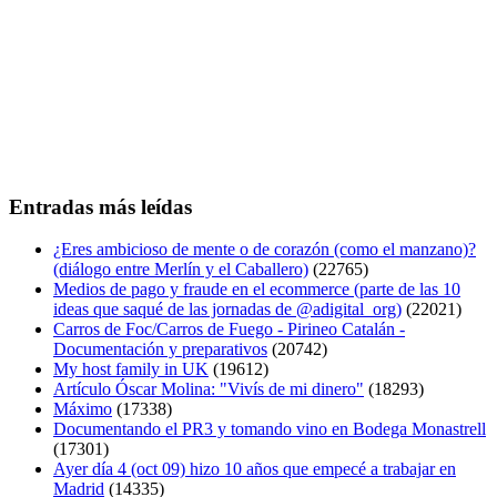
Entradas más leídas
¿Eres ambicioso de mente o de corazón (como el manzano)?
(diálogo entre Merlín y el Caballero)
(22765)
Medios de pago y fraude en el ecommerce (parte de las 10
ideas que saqué de las jornadas de @adigital_org)
(22021)
Carros de Foc/Carros de Fuego - Pirineo Catalán -
Documentación y preparativos
(20742)
My host family in UK
(19612)
Artículo Óscar Molina: "Vivís de mi dinero"
(18293)
Máximo
(17338)
Documentando el PR3 y tomando vino en Bodega Monastrell
(17301)
Ayer día 4 (oct 09) hizo 10 años que empecé a trabajar en
Madrid
(14335)