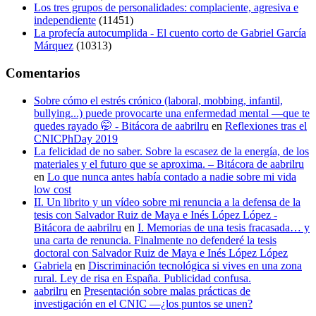
Los tres grupos de personalidades: complaciente, agresiva e
independiente
(11451)
La profecía autocumplida - El cuento corto de Gabriel García
Márquez
(10313)
Comentarios
Sobre cómo el estrés crónico (laboral, mobbing, infantil,
bullying...) puede provocarte una enfermedad mental —que te
quedes rayado 🤭 - Bitácora de aabrilru
en
Reflexiones tras el
CNICPhDay 2019
La felicidad de no saber. Sobre la escasez de la energía, de los
materiales y el futuro que se aproxima. – Bitácora de aabrilru
en
Lo que nunca antes había contado a nadie sobre mi vida
low cost
II. Un librito y un vídeo sobre mi renuncia a la defensa de la
tesis con Salvador Ruiz de Maya e Inés López López -
Bitácora de aabrilru
en
I. Memorias de una tesis fracasada… y
una carta de renuncia. Finalmente no defenderé la tesis
doctoral con Salvador Ruiz de Maya e Inés López López
Gabriela
en
Discriminación tecnológica si vives en una zona
rural. Ley de risa en España. Publicidad confusa.
aabrilru
en
Presentación sobre malas prácticas de
investigación en el CNIC —¿los puntos se unen?