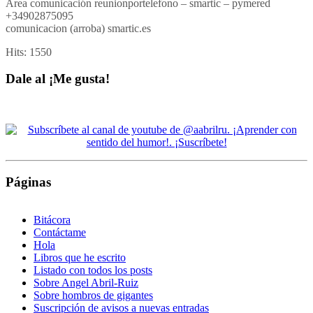
Área comunicación reunionportelefono – smartic – pymered
+34902875095
comunicacion (arroba) smartic.es
Hits:
1550
Dale al ¡Me gusta!
Páginas
Bitácora
Contáctame
Hola
Libros que he escrito
Listado con todos los posts
Sobre Angel Abril-Ruiz
Sobre hombros de gigantes
Suscripción de avisos a nuevas entradas