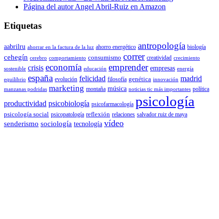
Página del autor Angel Abril-Ruiz en Amazon
Etiquetas
antropología
aabrilru
ahorro energético
biología
ahorrar en la factura de la luz
correr
cehegín
consumismo
creatividad
cerebro
comportamiento
crecimiento
economía
emprender
crisis
empresas
sostenible
educación
energía
españa
felicidad
madrid
genética
evolución
filosofía
equilibrio
innovación
marketing
música
montaña
política
manzanas podridas
noticias tic más importantes
psicología
productividad
psicobiología
psicofarmacología
psicología social
reflexión
psicopatología
relaciones
salvador ruiz de maya
vídeo
senderismo
sociología
tecnología