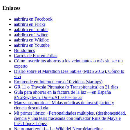
Enlaces
aabrilru en Facebook
aabrilru en Flickr
aabrilru en Tumblr
aabrilru en Twitter
aabrilru en Wikiloc
aabrilru en Youtube
Bulidomics
Carros de Foc en 2 días
Cómo invertir tus ahorros a los veintitantos o más sin ser un
experto
Diario sobre el Marathon Des Sables (MDS 2012). Cómo lo
viví
Emprende en Internet: curso 10 vídeos (startups)
GR 11 o Travesía Pirenaica (o Transpirenaica) en 21 días
Guía para ahorrar en la factura de la luz —en España
#NoRegalesTuDineroALasElectricas
Manzanas podridas. Malas prácticas de investigación y
ciencia descuidada
Mi primer librito: «Personalidades múltiples, (des)honestidad,
ciencia y una tesis fracasada con Salvador Ruiz de Maya e
Inés López López
Neuromarkewiki – La Wiki del NeuroMarketing