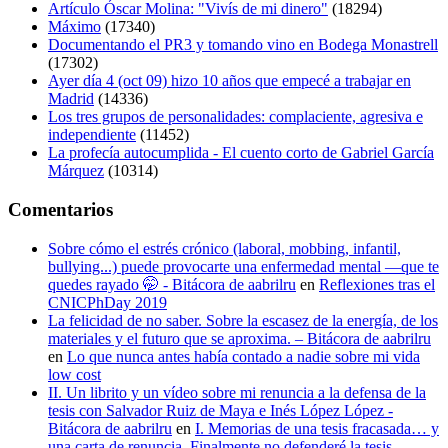
Artículo Óscar Molina: "Vivís de mi dinero"
(18294)
Máximo
(17340)
Documentando el PR3 y tomando vino en Bodega Monastrell
(17302)
Ayer día 4 (oct 09) hizo 10 años que empecé a trabajar en
Madrid
(14336)
Los tres grupos de personalidades: complaciente, agresiva e
independiente
(11452)
La profecía autocumplida - El cuento corto de Gabriel García
Márquez
(10314)
Comentarios
Sobre cómo el estrés crónico (laboral, mobbing, infantil,
bullying...) puede provocarte una enfermedad mental —que te
quedes rayado 🤭 - Bitácora de aabrilru
en
Reflexiones tras el
CNICPhDay 2019
La felicidad de no saber. Sobre la escasez de la energía, de los
materiales y el futuro que se aproxima. – Bitácora de aabrilru
en
Lo que nunca antes había contado a nadie sobre mi vida
low cost
II. Un librito y un vídeo sobre mi renuncia a la defensa de la
tesis con Salvador Ruiz de Maya e Inés López López -
Bitácora de aabrilru
en
I. Memorias de una tesis fracasada… y
una carta de renuncia. Finalmente no defenderé la tesis