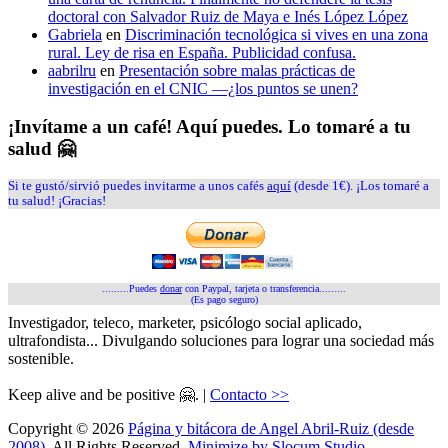
doctoral con Salvador Ruiz de Maya e Inés López López
Gabriela
en
Discriminación tecnológica si vives en una zona
rural. Ley de risa en España. Publicidad confusa.
aabrilru
en
Presentación sobre malas prácticas de
investigación en el CNIC —¿los puntos se unen?
¡Invítame a un café! Aquí puedes. Lo tomaré a tu
salud 🤗
Si te gustó/sirvió puedes invitarme a unos cafés
aquí
(desde 1€). ¡Los tomaré a
tu salud! ¡Gracias!
.........Puedes
donar
con Paypal, tarjeta o transferencia.........
(Es pago seguro)
Investigador, teleco, marketer, psicólogo social aplicado,
ultrafondista... Divulgando soluciones para lograr una sociedad más
sostenible.
Keep alive and be positive 🤗. |
Contacto >>
Copyright © 2026
Página y bitácora de Angel Abril-Ruiz (desde
2008)
. All Rights Reserved.
Minimize by Slocum Studio