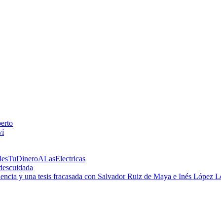
perto
ví
alesTuDineroALasElectricas
 descuidada
 ciencia y una tesis fracasada con Salvador Ruiz de Maya e Inés López 