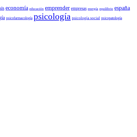
economía
emprender
españa
sis
empresas
educación
energía
equilibrio
psicología
gía
psicología social
psicofarmacología
psicopatología