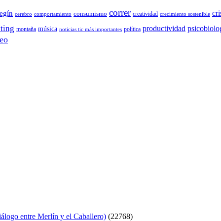
correr
cri
egín
consumismo
creatividad
cerebro
comportamiento
crecimiento sostenible
ting
productividad
psicobiolo
música
montaña
política
noticias tic más importantes
eo
logo entre Merlín y el Caballero)
(22768)