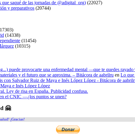
s que saqué de las jornadas de @adigital_org)
(22027)
ión y preparativos
(20744)
17303)
rid
(14338)
dependiente
(11454)
 Márquez
(10315)
ying...) puede provocarte una enfermedad mental —que te quedes rayado 
materiales y el futuro que se aproxima. – Bitácora de aabrilru
en
Lo que 
tesis con Salvador Ruiz de Maya e Inés López López - Bitácora de aabril
de Maya e Inés López López
ral. Ley de risa en España. Publicidad confusa.
n en el CNIC —¿los puntos se unen?
ud 🤗
salud! ¡Gracias!