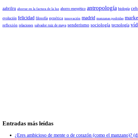
antropología
aabrilru
ceh
ahorro energético
biología
ahorrar en la factura de la luz
marke
felicidad
madrid
genética
evolución
filosofía
innovación
manzanas podridas
víd
senderismo
sociología
tecnología
reflexión
relaciones
salvador ruiz de maya
Entradas más leídas
¿Eres ambicioso de mente o de corazón (como el manzano)? (diá