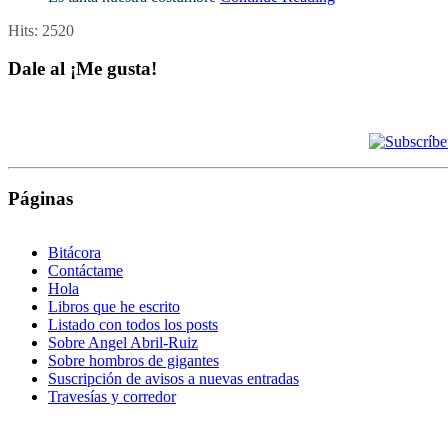
Hits:
2520
Dale al ¡Me gusta!
Páginas
Bitácora
Contáctame
Hola
Libros que he escrito
Listado con todos los posts
Sobre Angel Abril-Ruiz
Sobre hombros de gigantes
Suscripción de avisos a nuevas entradas
Travesías y corredor