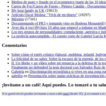
Medios de pago y fraude en el ecommerce (parte de las 10 idea
Carros de Foc/Carros de Fuego - Pirineo Catalán - Documentac
My host family in UK
(19613)
Artículo Óscar Molina: "Vivís de mi dinero"
(18297)
Máximo
(17341)
Documentando el PR3 y tomando vino en Bodega Monastrell
(
Ayer día 4 (oct 09) hizo 10 años que empecé a trabajar en Mad
Los tres grupos de personalidades: complaciente, agresiva e in
La profecía autocumplida - El cuento corto de Gabriel García
Comentarios
Sobre cómo el estrés crónico (laboral, mobbing, infantil, bull
La felicidad de no saber. Sobre la escasez de la energía, de los 
II. Un librito y un vídeo sobre mi renuncia a la defensa de la 
Finalmente no defenderé la tesis doctoral con Salvador Ruiz 
Gabriela
en
Discriminación tecnológica si vives en una zona ru
aabrilru
en
Presentación sobre malas prácticas de investigació
¡Invítame a un café! Aquí puedes. Lo tomaré a tu sal
Si te gustó/sirvió puedes invitarme a unos cafés
aquí
(desde 1€). ¡Los tomaré a tu 