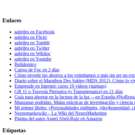
Enlaces
aabrilru en Facebook
aabrilru en Flickr
aabrilru en Tumblr
aabrilru en Twitter
aabrilru en Wikiloc
aabrilru en Youtube
Bulidomics
Carros de Foc en 2 días
Cómo invertir tus ahorros a los veintitantos o más sin ser un ex
Diario sobre el Marathon Des Sables (MDS 2012). Cómo lo vi
Emprende en Internet: curso 10 vídeos (startups)
GR 11 o Travesía Pirenaica (o Transpirenaica) en 21 días
Guía para ahorrar en la factura de la luz —en España #NoReg
Manzanas podridas. Malas prácticas de investigación y ciencia
Mi primer librito: «Personalidades múltiples, (des)honestidad,
Neuromarkewiki – La Wiki del NeuroMarketing
Página del autor Angel Abril-Ruiz en Amazon
Etiquetas