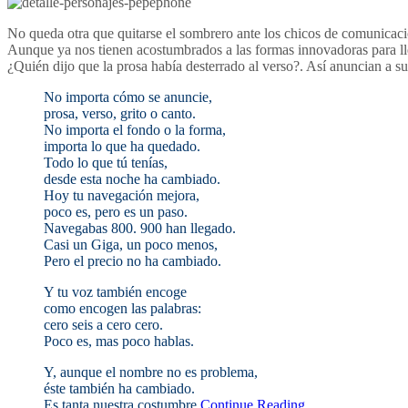
No queda otra que quitarse el sombrero ante los chicos de comunica
Aunque ya nos tienen acostumbrados a las formas innovadoras para lleg
¿Quién dijo que la prosa había desterrado al verso?. Así anuncian a sus
No importa cómo se anuncie,
prosa, verso, grito o canto.
No importa el fondo o la forma,
importa lo que ha quedado.
Todo lo que tú tenías,
desde esta noche ha cambiado.
Hoy tu navegación mejora,
poco es, pero es un paso.
Navegabas 800. 900 han llegado.
Casi un Giga, un poco menos,
Pero el precio no ha cambiado.
Y tu voz también encoge
como encogen las palabras:
cero seis a cero cero.
Poco es, mas poco hablas.
Y, aunque el nombre no es problema,
éste también ha cambiado.
Es tanta nuestra costumbre
Continue Reading