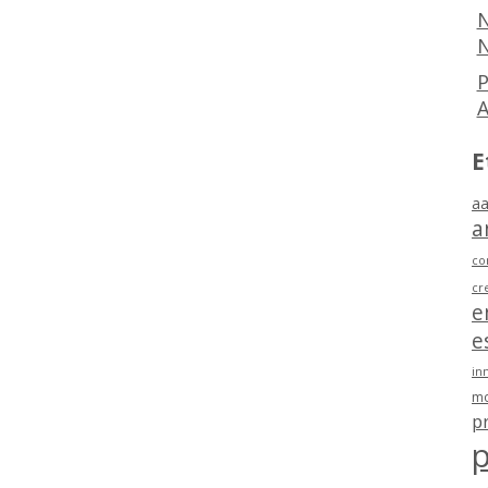
N
N
P
E
aa
a
co
cr
e
e
in
mo
p
p