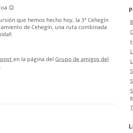
coa 😉
P
cursión que hemos hecho hoy, la 3ª Cehegín
B
ntamiento de Cehegín, una ruta combinada
C
ida!!.
H
L
l post
en la página del
Grupo de amigos del
L
.
S
S
S
e
T
L