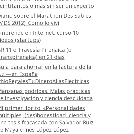
eintitantos o más sin ser un experto
iario sobre el Marathon Des Sables
MDS 2012). Cómo lo viví
mprende en Internet: curso 10
ídeos (startups)
R 11 o Travesía Pirenaica (o
ranspirenaica) en 21 días
uía para ahorrar en la factura de la
uz —en España
NoRegalesTuDineroALasElectricas
anzanas podridas. Malas prácticas
e investigación y ciencia descuidada
i primer librito: «Personalidades
últiples, (des)honestidad, ciencia y
na tesis fracasada con Salvador Ruiz
e Maya e Inés López López