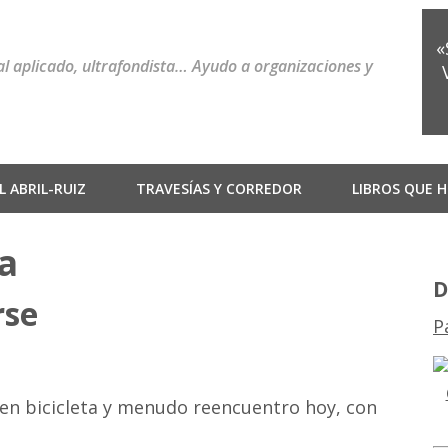
«
ial aplicado, ultrafondista… Ayudo a organizaciones y
 ABRIL-RUIZ
TRAVESÍAS Y CORREDOR
LIBROS QUE H
a
D
rse
P
en bicicleta y menudo reencuentro hoy, con