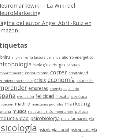
euromarkewiki – La Wiki del
euroMarketing
ágina del autor Angel Abril-Ruiz en
Amazon
tiquetas
brilru
ahorro energético
ahorrar en la factura de la luz
ntropología
cehegín
biología
cerebro
correr
consumismo
creatividad
mportamiento
economía
crisis
ecimiento sostenible
educación
mprender
empresas
energía
equilibrio
spaña
felicidad
genética
evolución
filosofía
marketing
madrid
novación
manzanas podridas
música
ntaña
política
noticias tic más importantes
roductividad
psicobiología
psicofarmacología
sicología
psicología social
psicopatología