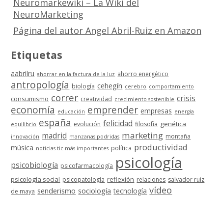
Neuromarkewiki – La Wiki del
NeuroMarketing
Página del autor Angel Abril-Ruiz en Amazon
Etiquetas
aabrilru
ahorro energético
ahorrar en la factura de la luz
antropología
cehegín
biología
cerebro
comportamiento
correr
crisis
consumismo
creatividad
crecimiento sostenible
economía
emprender
empresas
educación
energía
españa
felicidad
genética
evolución
filosofía
equilibrio
marketing
madrid
montaña
innovación
manzanas podridas
productividad
música
política
noticias tic más importantes
psicología
psicobiología
psicofarmacología
psicología social
reflexión
psicopatología
relaciones
salvador ruiz
vídeo
senderismo
sociología
tecnología
de maya