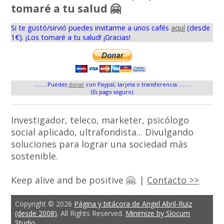
tomaré a tu salud 🤗
Si te gustó/sirvió puedes invitarme a unos cafés
aquí
(desde
1€). ¡Los tomaré a tu salud! ¡Gracias!
.........Puedes
donar
con Paypal, tarjeta o transferencia.........
(Es pago seguro)
Investigador, teleco, marketer, psicólogo
social aplicado, ultrafondista... Divulgando
soluciones para lograr una sociedad más
sostenible.
Keep alive and be positive 🤗. |
Contacto >>
Copyright © 2026
Página y bitácora de Angel Abril-Ruiz
(desde 2008)
. All Rights Reserved.
Minimize by Slocum
Studio