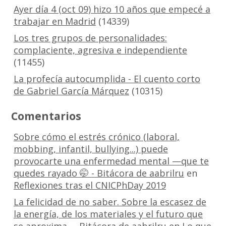
Ayer día 4 (oct 09) hizo 10 años que empecé a
trabajar en Madrid
(14339)
Los tres grupos de personalidades:
complaciente, agresiva e independiente
(11455)
La profecía autocumplida - El cuento corto
de Gabriel García Márquez
(10315)
Comentarios
Sobre cómo el estrés crónico (laboral,
mobbing, infantil, bullying...) puede
provocarte una enfermedad mental —que te
quedes rayado 🤭 - Bitácora de aabrilru
en
Reflexiones tras el CNICPhDay 2019
La felicidad de no saber. Sobre la escasez de
la energía, de los materiales y el futuro que
se aproxima. – Bitácora de aabrilru
en
Lo que