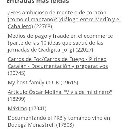
Entradas más leídas
¿Eres ambicioso de mente o de corazón
(como el manzano)? (diálogo entre Merlín y el
Caballero)
(22768)
Medios de pago y fraude en el ecommerce
(parte de las 10 ideas que saqué de las
jornadas de @adigital_org)
(22027)
Carros de Foc/Carros de Fuego - Pirineo
Catalán - Documentación y preparativos
(20745)
My host family in UK
(19615)
Artículo Óscar Molina: "Vivís de mi dinero"
(18299)
Máximo
(17341)
Documentando el PR3 y tomando vino en
Bodega Monastrell
(17303)