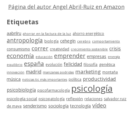
Página del autor Angel Abril-Ruiz en Amazon
Etiquetas
aabrilru
ahorro energético
ahorrar en la factura de la luz
antropología
cehegín
biología
cerebro
comportamiento
correr
crisis
consumismo
creatividad
crecimiento sostenible
economía
emprender
empresas
educación
energía
españa
felicidad
genética
evolución
filosofía
equilibrio
marketing
madrid
montaña
innovación
manzanas podridas
productividad
música
política
noticias tic más importantes
psicología
psicobiología
psicofarmacología
psicología social
reflexión
psicopatología
relaciones
salvador ruiz
vídeo
senderismo
sociología
tecnología
de maya