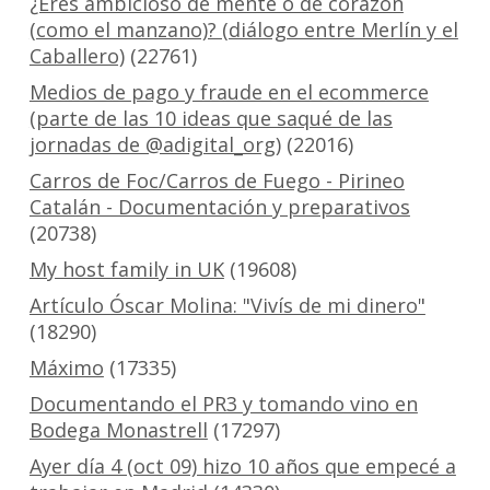
¿Eres ambicioso de mente o de corazón
(como el manzano)? (diálogo entre Merlín y el
Caballero)
(22761)
Medios de pago y fraude en el ecommerce
(parte de las 10 ideas que saqué de las
jornadas de @adigital_org)
(22016)
Carros de Foc/Carros de Fuego - Pirineo
Catalán - Documentación y preparativos
(20738)
My host family in UK
(19608)
Artículo Óscar Molina: "Vivís de mi dinero"
(18290)
Máximo
(17335)
Documentando el PR3 y tomando vino en
Bodega Monastrell
(17297)
Ayer día 4 (oct 09) hizo 10 años que empecé a