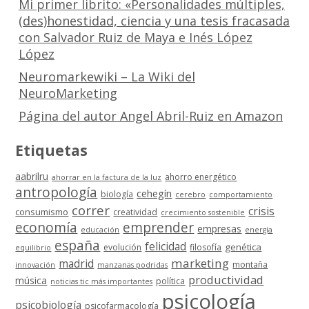
Mi primer librito: «Personalidades múltiples,
(des)honestidad, ciencia y una tesis fracasada
con Salvador Ruiz de Maya e Inés López
López
Neuromarkewiki – La Wiki del
NeuroMarketing
Página del autor Angel Abril-Ruiz en Amazon
Etiquetas
aabrilru
ahorro energético
ahorrar en la factura de la luz
antropología
cehegín
biología
cerebro
comportamiento
correr
crisis
consumismo
creatividad
crecimiento sostenible
economía
emprender
empresas
educación
energía
españa
felicidad
genética
evolución
filosofía
equilibrio
marketing
madrid
montaña
innovación
manzanas podridas
productividad
música
política
noticias tic más importantes
psicología
psicobiología
psicofarmacología