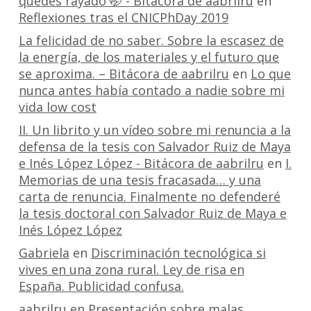
quedes rayado 🤭 - Bitácora de aabrilru
en
Reflexiones tras el CNICPhDay 2019
La felicidad de no saber. Sobre la escasez de
la energía, de los materiales y el futuro que
se aproxima. – Bitácora de aabrilru
en
Lo que
nunca antes había contado a nadie sobre mi
vida low cost
II. Un librito y un vídeo sobre mi renuncia a la
defensa de la tesis con Salvador Ruiz de Maya
e Inés López López - Bitácora de aabrilru
en
I.
Memorias de una tesis fracasada… y una
carta de renuncia. Finalmente no defenderé
la tesis doctoral con Salvador Ruiz de Maya e
Inés López López
Gabriela
en
Discriminación tecnológica si
vives en una zona rural. Ley de risa en
España. Publicidad confusa.
aabrilru
en
Presentación sobre malas