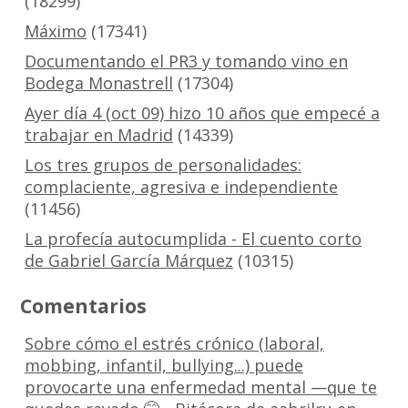
(18299)
Máximo
(17341)
Documentando el PR3 y tomando vino en
Bodega Monastrell
(17304)
Ayer día 4 (oct 09) hizo 10 años que empecé a
trabajar en Madrid
(14339)
Los tres grupos de personalidades:
complaciente, agresiva e independiente
(11456)
La profecía autocumplida - El cuento corto
de Gabriel García Márquez
(10315)
Comentarios
Sobre cómo el estrés crónico (laboral,
mobbing, infantil, bullying...) puede
provocarte una enfermedad mental —que te