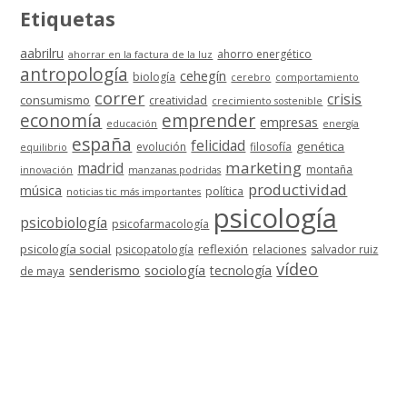
Etiquetas
aabrilru
ahorro energético
ahorrar en la factura de la luz
antropología
cehegín
biología
cerebro
comportamiento
correr
crisis
consumismo
creatividad
crecimiento sostenible
economía
emprender
empresas
educación
energía
españa
felicidad
genética
evolución
filosofía
equilibrio
marketing
madrid
montaña
innovación
manzanas podridas
productividad
música
política
noticias tic más importantes
psicología
psicobiología
psicofarmacología
psicología social
reflexión
psicopatología
relaciones
salvador ruiz
vídeo
senderismo
sociología
tecnología
de maya