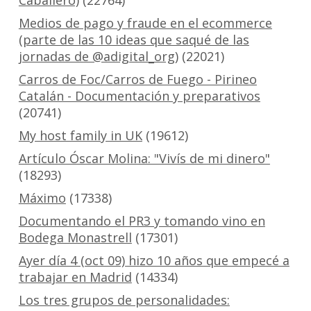
Caballero)
(22764)
Medios de pago y fraude en el ecommerce
(parte de las 10 ideas que saqué de las
jornadas de @adigital_org)
(22021)
Carros de Foc/Carros de Fuego - Pirineo
Catalán - Documentación y preparativos
(20741)
My host family in UK
(19612)
Artículo Óscar Molina: "Vivís de mi dinero"
(18293)
Máximo
(17338)
Documentando el PR3 y tomando vino en
Bodega Monastrell
(17301)
Ayer día 4 (oct 09) hizo 10 años que empecé a
trabajar en Madrid
(14334)
Los tres grupos de personalidades: