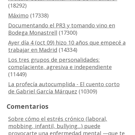
(18292)
Máximo
(17338)
Documentando el PR3 y tomando vino en
Bodega Monastrell
(17300)
Ayer día 4 (oct 09) hizo 10 años que empecé a
trabajar en Madrid
(14334)
Los tres grupos de personalidades:
complaciente, agresiva e independiente
(11449)
La profecía autocumplida - El cuento corto
de Gabriel García Márquez
(10309)
Comentarios
Sobre cómo el estrés crónico (laboral,
mobbing, infantil, bullying...) puede
provocarte una enfermedad mental —que te