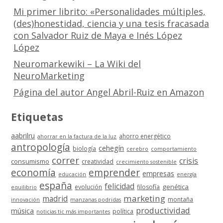
Mi primer librito: «Personalidades múltiples,
(des)honestidad, ciencia y una tesis fracasada
con Salvador Ruiz de Maya e Inés López
López
Neuromarkewiki – La Wiki del
NeuroMarketing
Página del autor Angel Abril-Ruiz en Amazon
Etiquetas
aabrilru
ahorro energético
ahorrar en la factura de la luz
antropología
cehegín
biología
cerebro
comportamiento
correr
crisis
consumismo
creatividad
crecimiento sostenible
economía
emprender
empresas
educación
energía
españa
felicidad
genética
evolución
filosofía
equilibrio
marketing
madrid
montaña
innovación
manzanas podridas
productividad
música
política
noticias tic más importantes