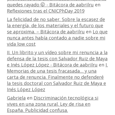
quedes rayado 🤭 - Bitácora de aabrilru
en
Reflexiones tras el CNICPhDay 2019
La felicidad de no saber. Sobre la escasez de
la energía, de los materiales y el futuro que
se aproxima. – Bitácora de aabrilru
en
Lo que
nunca antes había contado a nadie sobre mi
vida low cost
II. Un librito y un vídeo sobre mi renuncia a la
defensa de la tesis con Salvador Ruiz de Maya
e Inés López López - Bitácora de aabrilru
en
I.
Memorias de una tesis fracasada… y una
carta de renuncia. Finalmente no defenderé
la tesis doctoral con Salvador Ruiz de Maya e
Inés López López
Gabriela
en
Discriminación tecnológica si
vives en una zona rural. Ley de risa en
España. Publicidad confusa.