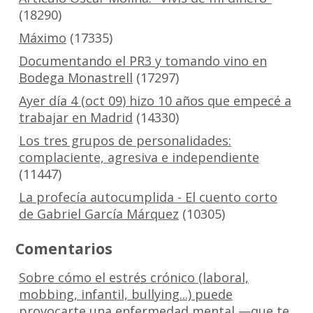
(18290)
Máximo
(17335)
Documentando el PR3 y tomando vino en
Bodega Monastrell
(17297)
Ayer día 4 (oct 09) hizo 10 años que empecé a
trabajar en Madrid
(14330)
Los tres grupos de personalidades:
complaciente, agresiva e independiente
(11447)
La profecía autocumplida - El cuento corto
de Gabriel García Márquez
(10305)
Comentarios
Sobre cómo el estrés crónico (laboral,
mobbing, infantil, bullying...) puede
provocarte una enfermedad mental —que te