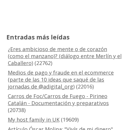
Entradas más leídas
¿Eres ambicioso de mente o de corazón
(como el manzano)? (diálogo entre Merlín y el
Caballero)
(22762)
Medios de pago y fraude en el ecommerce
(parte de las 10 ideas que saqué de las
jornadas de @adigital_org)
(22016)
Carros de Foc/Carros de Fuego - Pirineo
Catalán - Documentación y preparativos
(20738)
My host family in UK
(19609)
Artículo Óscar Molina: "Vivís de mi dinero"