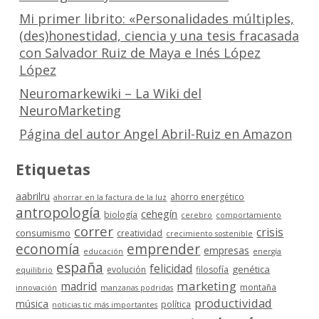
Mi primer librito: «Personalidades múltiples,
(des)honestidad, ciencia y una tesis fracasada
con Salvador Ruiz de Maya e Inés López
López
Neuromarkewiki – La Wiki del
NeuroMarketing
Página del autor Angel Abril-Ruiz en Amazon
Etiquetas
aabrilru
ahorro energético
ahorrar en la factura de la luz
antropología
cehegín
biología
cerebro
comportamiento
correr
crisis
consumismo
creatividad
crecimiento sostenible
economía
emprender
empresas
educación
energía
españa
felicidad
genética
evolución
filosofía
equilibrio
marketing
madrid
montaña
innovación
manzanas podridas
productividad
música
política
noticias tic más importantes