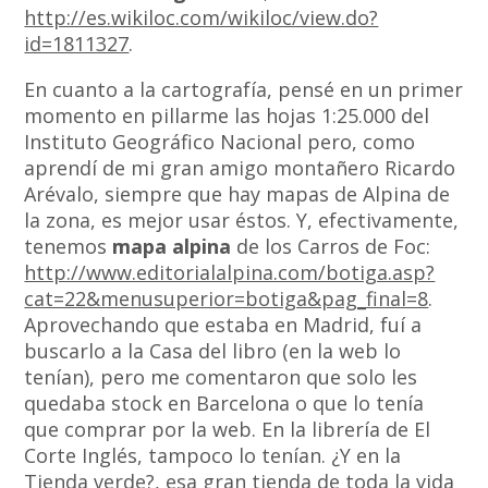
http://es.wikiloc.com/wikiloc/view.do?
id=1811327
.
En cuanto a la cartografía, pensé en un primer
momento en pillarme las hojas 1:25.000 del
Instituto Geográfico Nacional pero, como
aprendí de mi gran amigo montañero Ricardo
Arévalo, siempre que hay mapas de Alpina de
la zona, es mejor usar éstos. Y, efectivamente,
tenemos
mapa alpina
de los Carros de Foc:
http://www.editorialalpina.com/botiga.asp?
cat=22&menusuperior=botiga&pag_final=8
.
Aprovechando que estaba en Madrid, fuí a
buscarlo a la Casa del libro (en la web lo
tenían), pero me comentaron que solo les
quedaba stock en Barcelona o que lo tenía
que comprar por la web. En la librería de El
Corte Inglés, tampoco lo tenían. ¿Y en la
Tienda verde
?, esa gran tienda de toda la vida