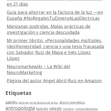
en 21 días
Guía para ahorrar en la factura de la luz —en
España #NoRegalesTuDineroALasElectricas
Manzanas podridas. Malas prácticas de
investigación y ciencia descuidada
Mi primer librito: «Personalidades múltiples,
(des)honestidad, ciencia y una tesis fracasada
con Salvador Ruiz de Maya e Inés López
López
Neuromarkewiki – La Wiki del
NeuroMarketing
Página del autor Angel Abril-Ruiz en Amazon
Etiquetas
aabrilru
ahorro energético
ahorrar en la factura de la luz
antropología
cehegín
biología
cerebro
comportamiento