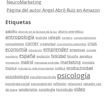
NeuroMarketing
Página del autor Angel Abril-Ruiz en Amazon
Etiquetas
aabrilru
ahorro energético
ahorrar en la factura de la luz
antropología
cehegín
biología
cerebro
comportamiento
correr
crisis
consumismo
creatividad
crecimiento sostenible
economía
emprender
empresas
educación
energía
españa
felicidad
genética
evolución
filosofía
equilibrio
marketing
madrid
montaña
innovación
manzanas podridas
productividad
música
política
noticias tic más importantes
psicología
psicobiología
psicofarmacología
psicología social
reflexión
psicopatología
relaciones
salvador ruiz
vídeo
senderismo
sociología
tecnología
de maya