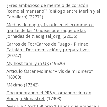
¿Eres ambicioso de mente o de corazón
(como el manzano)? (diálogo entre Merlín y el
Caballero)
(22771)
Medios de pago y fraude en el ecommerce
(parte de las 10 ideas que saqué de las
jornadas de @adigital_org)
(22035)
Carros de Foc/Carros de Fuego - Pirineo
Catalán - Documentación y preparativos
(20747)
My host family in UK
(19620)
Artículo Óscar Molina: "Vivís de mi dinero"
(18300)
Máximo
(17342)
Documentando el PR3 y tomando vino en
Bodega Monastrell
(17308)
Ayer día 4 (oct 09) hizo 10 años que empecé a