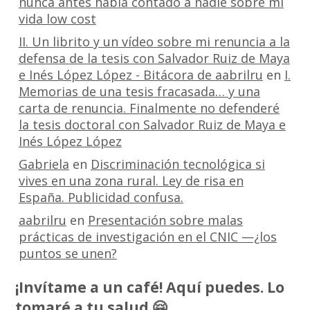
nunca antes había contado a nadie sobre mi
vida low cost
II. Un librito y un vídeo sobre mi renuncia a la
defensa de la tesis con Salvador Ruiz de Maya
e Inés López López - Bitácora de aabrilru
en
I.
Memorias de una tesis fracasada… y una
carta de renuncia. Finalmente no defenderé
la tesis doctoral con Salvador Ruiz de Maya e
Inés López López
Gabriela
en
Discriminación tecnológica si
vives en una zona rural. Ley de risa en
España. Publicidad confusa.
aabrilru
en
Presentación sobre malas
prácticas de investigación en el CNIC —¿los
puntos se unen?
¡Invítame a un café! Aquí puedes. Lo
tomaré a tu salud 🤗