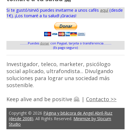
Si te gustó/sirvió puedes invitarme a unos cafés
aquí
(desde
1€). ¡Los tomaré a tu salud! ¡Gracias!
.........Puedes
donar
con Paypal, tarjeta o transferencia.........
(Es pago seguro)
Investigador, teleco, marketer, psicólogo
social aplicado, ultrafondista... Divulgando
soluciones para lograr una sociedad más
sostenible.
Keep alive and be positive 🤗. |
Contacto >>
Copyright © 2026
Página y bitácora de Angel Abril-Ruiz
(desde 2008)
. All Rights Reserved.
Minimize by Slocum
Studio