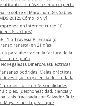
eintitantos o más sin ser un experto
iario sobre el Marathon Des Sables
MDS 2012). Cómo lo viví
mprende en Internet: curso 10
ídeos (startups)
R 11 o Travesía Pirenaica (o
ranspirenaica) en 21 días
uía para ahorrar en la factura de la
uz —en España
NoRegalesTuDineroALasElectricas
anzanas podridas. Malas prácticas
e investigación y ciencia descuidada
i primer librito: «Personalidades
últiples, (des)honestidad, ciencia y
na tesis fracasada con Salvador Ruiz
e Maya e Inés López López