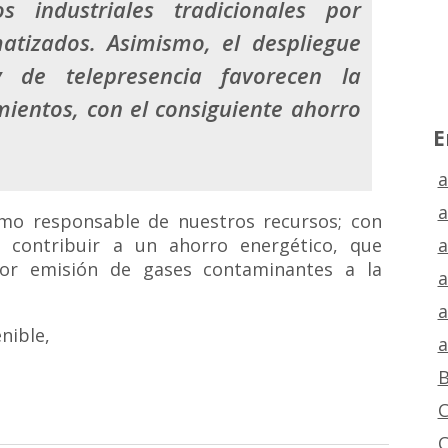
s industriales tradicionales por
atizados. Asimismo, el despliegue
y de telepresencia favorecen la
ientos, con el consiguiente ahorro
E
a
a
o responsable de nuestros recursos; con
a
 contribuir a un ahorro energético, que
or emisión de gases contaminantes a la
a
a
nible,
a
B
C
C