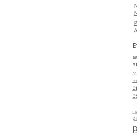
N
N
P
E
aa
a
co
cr
e
e
in
mo
p
p