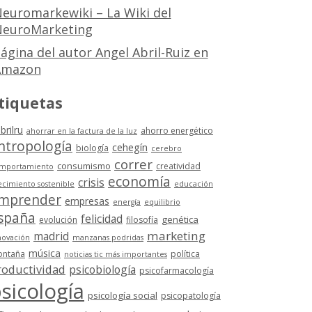
euromarkewiki – La Wiki del
euroMarketing
ágina del autor Angel Abril-Ruiz en
Amazon
tiquetas
brilru
ahorro energético
ahorrar en la factura de la luz
ntropología
cehegín
biología
cerebro
correr
consumismo
creatividad
mportamiento
economía
crisis
ecimiento sostenible
educación
mprender
empresas
energía
equilibrio
spaña
felicidad
genética
evolución
filosofía
marketing
madrid
novación
manzanas podridas
música
ntaña
política
noticias tic más importantes
roductividad
psicobiología
psicofarmacología
sicología
psicología social
psicopatología