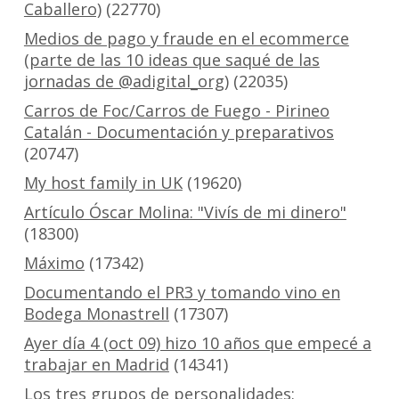
Caballero)
(22770)
Medios de pago y fraude en el ecommerce
(parte de las 10 ideas que saqué de las
jornadas de @adigital_org)
(22035)
Carros de Foc/Carros de Fuego - Pirineo
Catalán - Documentación y preparativos
(20747)
My host family in UK
(19620)
Artículo Óscar Molina: "Vivís de mi dinero"
(18300)
Máximo
(17342)
Documentando el PR3 y tomando vino en
Bodega Monastrell
(17307)
Ayer día 4 (oct 09) hizo 10 años que empecé a
trabajar en Madrid
(14341)
Los tres grupos de personalidades: