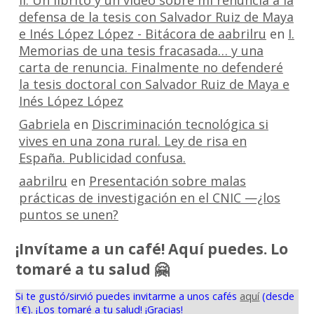
defensa de la tesis con Salvador Ruiz de Maya
e Inés López López - Bitácora de aabrilru
en
I.
Memorias de una tesis fracasada… y una
carta de renuncia. Finalmente no defenderé
la tesis doctoral con Salvador Ruiz de Maya e
Inés López López
Gabriela
en
Discriminación tecnológica si
vives en una zona rural. Ley de risa en
España. Publicidad confusa.
aabrilru
en
Presentación sobre malas
prácticas de investigación en el CNIC —¿los
puntos se unen?
¡Invítame a un café! Aquí puedes. Lo
tomaré a tu salud 🤗
Si te gustó/sirvió puedes invitarme a unos cafés
aquí
(desde
1€). ¡Los tomaré a tu salud! ¡Gracias!