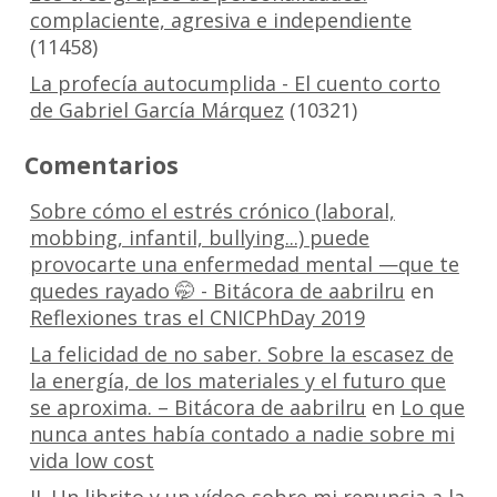
complaciente, agresiva e independiente
(11458)
La profecía autocumplida - El cuento corto
de Gabriel García Márquez
(10321)
Comentarios
Sobre cómo el estrés crónico (laboral,
mobbing, infantil, bullying...) puede
provocarte una enfermedad mental —que te
quedes rayado 🤭 - Bitácora de aabrilru
en
Reflexiones tras el CNICPhDay 2019
La felicidad de no saber. Sobre la escasez de
la energía, de los materiales y el futuro que
se aproxima. – Bitácora de aabrilru
en
Lo que
nunca antes había contado a nadie sobre mi
vida low cost
II. Un librito y un vídeo sobre mi renuncia a la