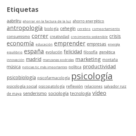
Etiquetas
aabrilru
ahorro energético
ahorrar en la factura de la luz
antropología
cehegín
biología
cerebro
comportamiento
correr
crisis
consumismo
creatividad
crecimiento sostenible
economía
emprender
empresas
educación
energía
españa
felicidad
genética
evolución
filosofía
equilibrio
marketing
madrid
montaña
innovación
manzanas podridas
productividad
música
política
noticias tic más importantes
psicología
psicobiología
psicofarmacología
psicología social
reflexión
psicopatología
relaciones
salvador ruiz
vídeo
senderismo
sociología
tecnología
de maya