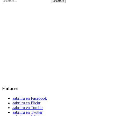
Enlaces
aabrilru en Facebook
aabrilru en Flickr
aabrilru en Tumblr
aabrilru en Twitter