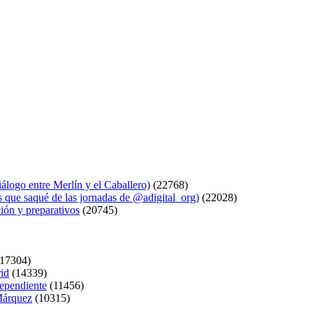
logo entre Merlín y el Caballero)
(22768)
s que saqué de las jornadas de @adigital_org)
(22028)
ión y preparativos
(20745)
17304)
rid
(14339)
dependiente
(11456)
 Márquez
(10315)