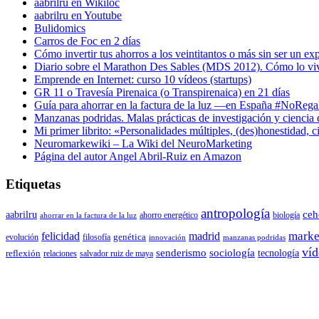
aabrilru en Wikiloc
aabrilru en Youtube
Bulidomics
Carros de Foc en 2 días
Cómo invertir tus ahorros a los veintitantos o más sin ser un ex
Diario sobre el Marathon Des Sables (MDS 2012). Cómo lo vi
Emprende en Internet: curso 10 vídeos (startups)
GR 11 o Travesía Pirenaica (o Transpirenaica) en 21 días
Guía para ahorrar en la factura de la luz —en España #NoReg
Manzanas podridas. Malas prácticas de investigación y ciencia
Mi primer librito: «Personalidades múltiples, (des)honestidad,
Neuromarkewiki – La Wiki del NeuroMarketing
Página del autor Angel Abril-Ruiz en Amazon
Etiquetas
antropología
aabrilru
ceh
ahorro energético
biología
ahorrar en la factura de la luz
marke
felicidad
madrid
genética
evolución
filosofía
innovación
manzanas podridas
víd
senderismo
sociología
tecnología
reflexión
relaciones
salvador ruiz de maya