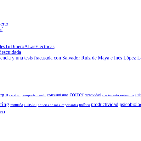
perto
ví
alesTuDineroALasElectricas
 descuidada
 ciencia y una tesis fracasada con Salvador Ruiz de Maya e Inés López 
correr
cri
egín
consumismo
creatividad
cerebro
comportamiento
crecimiento sostenible
ting
productividad
psicobiolo
música
montaña
política
noticias tic más importantes
eo