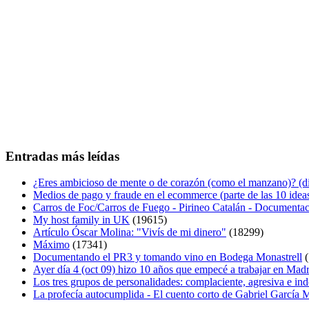
Entradas más leídas
¿Eres ambicioso de mente o de corazón (como el manzano)? (diá
Medios de pago y fraude en el ecommerce (parte de las 10 idea
Carros de Foc/Carros de Fuego - Pirineo Catalán - Documentac
My host family in UK
(19615)
Artículo Óscar Molina: "Vivís de mi dinero"
(18299)
Máximo
(17341)
Documentando el PR3 y tomando vino en Bodega Monastrell
(
Ayer día 4 (oct 09) hizo 10 años que empecé a trabajar en Mad
Los tres grupos de personalidades: complaciente, agresiva e in
La profecía autocumplida - El cuento corto de Gabriel García