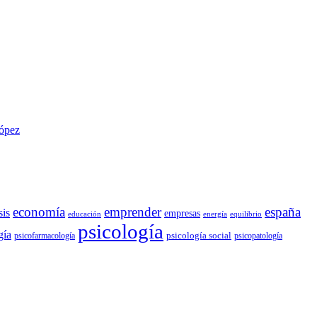
López
economía
emprender
españa
sis
empresas
educación
energía
equilibrio
psicología
gía
psicología social
psicofarmacología
psicopatología