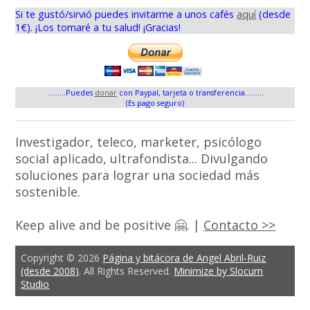
Si te gustó/sirvió puedes invitarme a unos cafés
aquí
(desde
1€). ¡Los tomaré a tu salud! ¡Gracias!
.........Puedes
donar
con Paypal, tarjeta o transferencia.........
(Es pago seguro)
Investigador, teleco, marketer, psicólogo
social aplicado, ultrafondista... Divulgando
soluciones para lograr una sociedad más
sostenible.
Keep alive and be positive 🤗. |
Contacto >>
Copyright © 2026
Página y bitácora de Angel Abril-Ruiz
(desde 2008)
. All Rights Reserved.
Minimize by Slocum
Studio