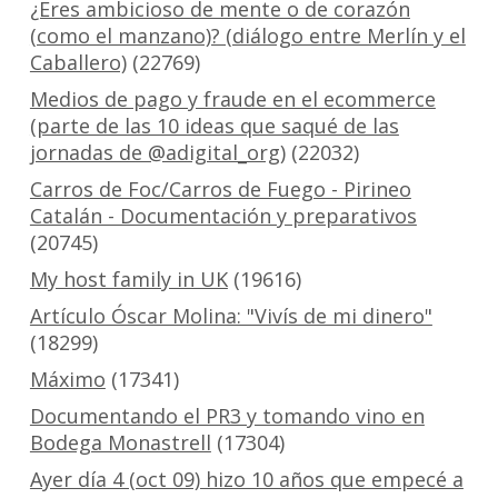
¿Eres ambicioso de mente o de corazón
(como el manzano)? (diálogo entre Merlín y el
Caballero)
(22769)
Medios de pago y fraude en el ecommerce
(parte de las 10 ideas que saqué de las
jornadas de @adigital_org)
(22032)
Carros de Foc/Carros de Fuego - Pirineo
Catalán - Documentación y preparativos
(20745)
My host family in UK
(19616)
Artículo Óscar Molina: "Vivís de mi dinero"
(18299)
Máximo
(17341)
Documentando el PR3 y tomando vino en
Bodega Monastrell
(17304)
Ayer día 4 (oct 09) hizo 10 años que empecé a