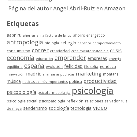
Página del autor Angel Abril-Ruiz en Amazon
Etiquetas
aabrilru
ahorro energético
ahorrar en la factura de la luz
antropología
cehegín
biología
cerebro
comportamiento
correr
crisis
consumismo
creatividad
crecimiento sostenible
economía
emprender
empresas
educación
energía
españa
felicidad
genética
evolución
filosofía
equilibrio
marketing
madrid
montaña
innovación
manzanas podridas
productividad
música
política
noticias tic más importantes
psicología
psicobiología
psicofarmacología
psicología social
reflexión
psicopatología
relaciones
salvador ruiz
vídeo
senderismo
sociología
tecnología
de maya