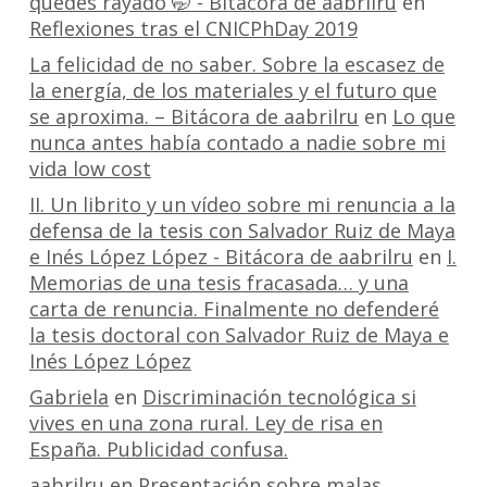
quedes rayado 🤭 - Bitácora de aabrilru
en
Reflexiones tras el CNICPhDay 2019
La felicidad de no saber. Sobre la escasez de
la energía, de los materiales y el futuro que
se aproxima. – Bitácora de aabrilru
en
Lo que
nunca antes había contado a nadie sobre mi
vida low cost
II. Un librito y un vídeo sobre mi renuncia a la
defensa de la tesis con Salvador Ruiz de Maya
e Inés López López - Bitácora de aabrilru
en
I.
Memorias de una tesis fracasada… y una
carta de renuncia. Finalmente no defenderé
la tesis doctoral con Salvador Ruiz de Maya e
Inés López López
Gabriela
en
Discriminación tecnológica si
vives en una zona rural. Ley de risa en
España. Publicidad confusa.
aabrilru
en
Presentación sobre malas