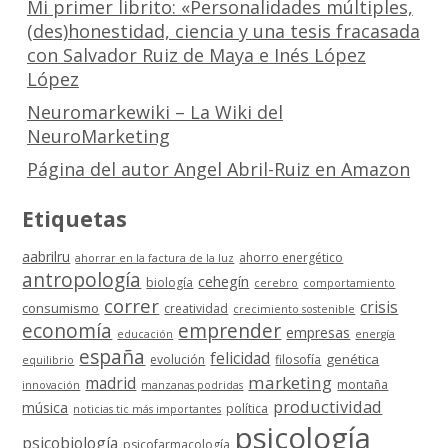
Mi primer librito: «Personalidades múltiples,
(des)honestidad, ciencia y una tesis fracasada
con Salvador Ruiz de Maya e Inés López
López
Neuromarkewiki – La Wiki del
NeuroMarketing
Página del autor Angel Abril-Ruiz en Amazon
Etiquetas
aabrilru
ahorro energético
ahorrar en la factura de la luz
antropología
cehegín
biología
cerebro
comportamiento
correr
crisis
consumismo
creatividad
crecimiento sostenible
economía
emprender
empresas
educación
energía
españa
felicidad
genética
evolución
filosofía
equilibrio
marketing
madrid
montaña
innovación
manzanas podridas
productividad
música
política
noticias tic más importantes
psicología
psicobiología
psicofarmacología