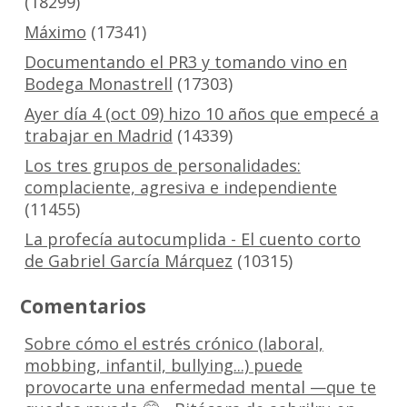
(18299)
Máximo
(17341)
Documentando el PR3 y tomando vino en
Bodega Monastrell
(17303)
Ayer día 4 (oct 09) hizo 10 años que empecé a
trabajar en Madrid
(14339)
Los tres grupos de personalidades:
complaciente, agresiva e independiente
(11455)
La profecía autocumplida - El cuento corto
de Gabriel García Márquez
(10315)
Comentarios
Sobre cómo el estrés crónico (laboral,
mobbing, infantil, bullying...) puede
provocarte una enfermedad mental —que te