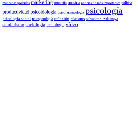
marketing
música
montaña
política
manzanas podridas
noticias tic más importantes
psicología
productividad
psicobiología
psicofarmacología
psicología social
reflexión
psicopatología
relaciones
salvador ruiz de maya
vídeo
senderismo
sociología
tecnología