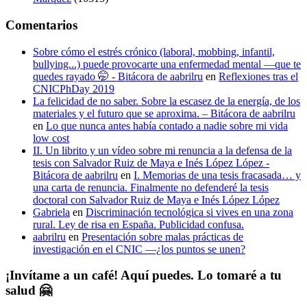
Comentarios
Sobre cómo el estrés crónico (laboral, mobbing, infantil,
bullying...) puede provocarte una enfermedad mental —que te
quedes rayado 🤭 - Bitácora de aabrilru
en
Reflexiones tras el
CNICPhDay 2019
La felicidad de no saber. Sobre la escasez de la energía, de los
materiales y el futuro que se aproxima. – Bitácora de aabrilru
en
Lo que nunca antes había contado a nadie sobre mi vida
low cost
II. Un librito y un vídeo sobre mi renuncia a la defensa de la
tesis con Salvador Ruiz de Maya e Inés López López -
Bitácora de aabrilru
en
I. Memorias de una tesis fracasada… y
una carta de renuncia. Finalmente no defenderé la tesis
doctoral con Salvador Ruiz de Maya e Inés López López
Gabriela
en
Discriminación tecnológica si vives en una zona
rural. Ley de risa en España. Publicidad confusa.
aabrilru
en
Presentación sobre malas prácticas de
investigación en el CNIC —¿los puntos se unen?
¡Invítame a un café! Aquí puedes. Lo tomaré a tu
salud 🤗