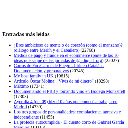
Entradas más leídas
¿Eres ambicioso de mente o de corazón (como el manzano)?
(diálogo entre Merlín y el Caballero)
(22768)
Medios de pago y fraude en el ecommerce (parte de las 10
ideas que saqué de las jornadas de @adigital_org)
(22027)
Carros de Foc/Carros de Fuego - Pirineo Catalán -
Documentación y preparativos
(20745)
My host family in UK
(19615)
Artículo Óscar Molina: "Vivís de mi dinero"
(18298)
Máximo
(17341)
Documentando el PR3 y tomando vino en Bodega Monastrell
(17303)
Ayer día 4 (oct 09) hizo 10 años que empecé a trabajar en
Madrid
(14339)
Los tres grupos de personalidades: complaciente, agresiva e
independiente
(11455)
La profecía autocumplida - El cuento corto de Gabriel García
Márquez
(10315)