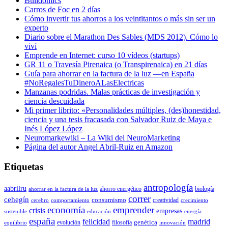
Bulidomics
Carros de Foc en 2 días
Cómo invertir tus ahorros a los veintitantos o más sin ser un
experto
Diario sobre el Marathon Des Sables (MDS 2012). Cómo lo
viví
Emprende en Internet: curso 10 vídeos (startups)
GR 11 o Travesía Pirenaica (o Transpirenaica) en 21 días
Guía para ahorrar en la factura de la luz —en España
#NoRegalesTuDineroALasElectricas
Manzanas podridas. Malas prácticas de investigación y
ciencia descuidada
Mi primer librito: «Personalidades múltiples, (des)honestidad,
ciencia y una tesis fracasada con Salvador Ruiz de Maya e
Inés López López
Neuromarkewiki – La Wiki del NeuroMarketing
Página del autor Angel Abril-Ruiz en Amazon
Etiquetas
antropología
aabrilru
ahorro energético
biología
ahorrar en la factura de la luz
correr
cehegín
consumismo
creatividad
cerebro
comportamiento
crecimiento
economía
emprender
crisis
empresas
sostenible
educación
energía
españa
felicidad
madrid
genética
evolución
filosofía
equilibrio
innovación