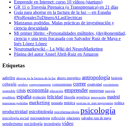
Emprende en Internet: curso 10 vídeos (startups)
GR 11 o Travesía Pirenaica (o Transpirenaica) en 21 días
Guía para ahorrar en la factura de la luz —en España
#NoRegalesTuDineroALasElectricas
Manzanas podridas. Malas prácticas de investigación y
ciencia descuidada
Mi primer librito: «Personalidades múltiples, (des)honestidad,
ciencia y una tesis fracasada con Salvador Ruiz de Maya e
Inés López López
Neuromarkewiki – La Wiki del NeuroMarketing
Página del autor Angel Abril-Ruiz en Amazon
Etiquetas
antropología
aabrilru
ahorro energético
biología
ahorrar en la factura de la luz
correr
cehegín
consumismo
creatividad
cerebro
comportamiento
crecimiento
economía
emprender
crisis
empresas
sostenible
educación
energía
españa
felicidad
madrid
genética
evolución
filosofía
equilibrio
innovación
marketing
música
montaña
política
manzanas podridas
noticias tic más importantes
psicología
productividad
psicobiología
psicofarmacología
psicología social
reflexión
psicopatología
relaciones
salvador ruiz de maya
vídeo
senderismo
sociología
tecnología