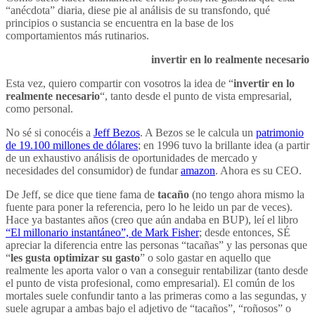
“anécdota” diaria, diese pie al análisis de su transfondo, qué
principios o sustancia se encuentra en la base de los
comportamientos más rutinarios.
invertir en lo realmente necesario
Esta vez, quiero compartir con vosotros la idea de “
invertir en lo
realmente necesario
“, tanto desde el punto de vista empresarial,
como personal.
No sé si conocéis a
Jeff Bezos
. A Bezos se le calcula un
patrimonio
de 19.100 millones de dólares
; en 1996 tuvo la brillante idea (a partir
de un exhaustivo análisis de oportunidades de mercado y
necesidades del consumidor) de fundar
amazon
. Ahora es su CEO.
De Jeff, se dice que tiene fama de
tacaño
(no tengo ahora mismo la
fuente para poner la referencia, pero lo he leido un par de veces).
Hace ya bastantes años (creo que aún andaba en BUP), leí el libro
“El millonario instantáneo”, de Mark Fisher
; desde entonces, SÉ
apreciar la diferencia entre las personas “tacañas” y las personas que
“
les gusta optimizar su gasto
” o solo gastar en aquello que
realmente les aporta valor o van a conseguir rentabilizar (tanto desde
el punto de vista profesional, como empresarial). El común de los
mortales suele confundir tanto a las primeras como a las segundas, y
suele agrupar a ambas bajo el adjetivo de “tacaños”, “roñosos” o