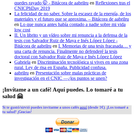
quedes rayado 🤭 - Bitácora de aabrilru
en
Reflexiones tras el
CNICPhDay 2019
La felicidad de no saber. Sobre la escasez de la energía, de los
materiales y el futuro que se aproxima. – Bitácora de aabrilru
en
Lo que nunca antes había contado a nadie sobre mi vida
low cost
II. Un librito y un vídeo sobre mi renuncia a la defensa de la
tesis con Salvador Ruiz de Maya e Inés López López -
Bitácora de aabrilru
en
I. Memorias de una tesis fracasada… y
una carta de renuncia. Finalmente no defenderé la tesis
doctoral con Salvador Ruiz de Maya e Inés López López
Gabriela
en
Discriminación tecnológica si vives en una zona
rural. Ley de risa en España. Publicidad confusa.
aabrilru
en
Presentación sobre malas prácticas de
investigación en el CNIC —¿los puntos se unen?
¡Invítame a un café! Aquí puedes. Lo tomaré a tu
salud 🤗
Si te gustó/sirvió puedes invitarme a unos cafés
aquí
(desde 1€). ¡Los tomaré a
tu salud! ¡Gracias!