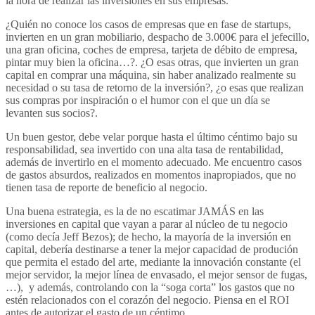
la hora de realizar las inversiones en sus empresas.
¿Quién no conoce los casos de empresas que en fase de startups,
invierten en un gran mobiliario, despacho de 3.000€ para el jefecillo,
una gran oficina, coches de empresa, tarjeta de débito de empresa,
pintar muy bien la oficina…?. ¿O esas otras, que invierten un gran
capital en comprar una máquina, sin haber analizado realmente su
necesidad o su tasa de retorno de la inversión?, ¿o esas que realizan
sus compras por inspiración o el humor con el que un día se
levanten sus socios?.
Un buen gestor, debe velar porque hasta el último céntimo bajo su
responsabilidad, sea invertido con una alta tasa de rentabilidad,
además de invertirlo en el momento adecuado. Me encuentro casos
de gastos absurdos, realizados en momentos inapropiados, que no
tienen tasa de reporte de beneficio al negocio.
Una buena estrategia, es la de no escatimar JAMÁS en las
inversiones en capital que vayan a parar al núcleo de tu negocio
(como decía Jeff Bezos); de hecho, la mayoría de la inversión en
capital, debería destinarse a tener la mejor capacidad de produción
que permita el estado del arte, mediante la innovación constante (el
mejor servidor, la mejor línea de envasado, el mejor sensor de fugas,
…), y además, controlando con la “soga corta” los gastos que no
estén relacionados con el corazón del negocio. Piensa en el ROI
antes de autorizar el gasto de un céntimo.