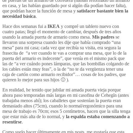
de puertas de un armario de corredera (habían reformado un armario
en casa, y las habían guardado por si algún día podían hacer falta),
que podrían hacer la función de mesa y
satisfacer bastante bien la
necesidad básica
.
Hace dos semanas fui a
IKEA
y compré un tablero nuevo con
cuatro patas; llegó el momento de cambiar, después de tres años
usando la amada puerta de armario como mesa.
Mis padres
se
llevaron una sorpresa cuando les dije que había comprado “una
mesa” para mi casa; cada vez que recibía su visita, era segura la
frasecita de “a ver cuando te vas a comprar una mesa, que lo de la
puerta del armario es indecente”, que venía en el mismo pack que
las de “a ver cuándo pones lámparas, que las bombillas colgando de
los cables están muy feas”, o la de “no te da vergüenza tener una
caja de cartón como armario recibidor”… cosas de los padres, que
quieren lo mejor para sus hijos 🙂 ).
En realidad, he tenido que jubilar mi amada puerta vieja porque
ahora paso temporadas más largas en mi casofina de Cehegín (antes
trabajaba menos ahí); los caballetes que sostenían la puerta eran
demasiado altos (75cm), cuando lo normal/ergonómico para una
mesa de trabajo es 70cm; esos 5 centímetros, hacen que la silla tenga
que estar más alta de lo normal, y
la espalda estaba comenzando a
resentirse
.
Como suelo hacer últimamente en mis posts, me gustaría que esta