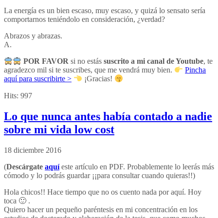
La energía es un bien escaso, muy escaso, y quizá lo sensato sería
comportarnos teniéndolo en consideración, ¿verdad?
Abrazos y abrazas.
A.
POR FAVOR
si no estás
suscrito a mi canal de Youtube
, te
agradezco mil si te suscribes, que me vendrá muy bien.
Pincha
aquí para suscribirte >
¡Gracias!
Hits:
997
Lo que nunca antes había contado a nadie
sobre mi vida low cost
18 diciembre 2016
(
Descárgate
aquí
este artículo en PDF. Probablemente lo leerás más
cómodo y lo podrás guardar ¡¡para consultar cuando quieras!!)
Hola chicos!! Hace tiempo que no os cuento nada por aquí. Hoy
toca 🙂 .
Quiero hacer un pequeño paréntesis en mi concentración en los