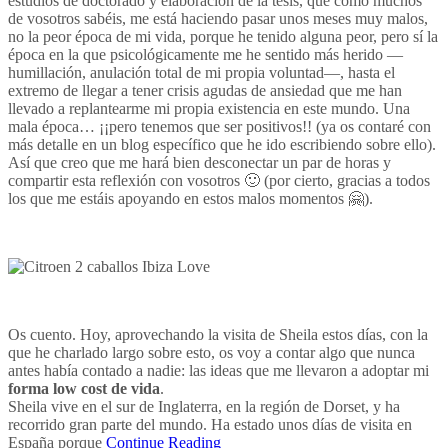
estudios de doctorado y elaboración de la tesis, que como muchos
de vosotros sabéis, me está haciendo pasar unos meses muy malos,
no la peor época de mi vida, porque he tenido alguna peor, pero sí la
época en la que psicológicamente me he sentido más herido —
humillación, anulación total de mi propia voluntad—, hasta el
extremo de llegar a tener crisis agudas de ansiedad que me han
llevado a replantearme mi propia existencia en este mundo. Una
mala época… ¡¡pero tenemos que ser positivos!! (ya os contaré con
más detalle en un blog específico que he ido escribiendo sobre ello).
Así que creo que me hará bien desconectar un par de horas y
compartir esta reflexión con vosotros 🙂 (por cierto, gracias a todos
los que me estáis apoyando en estos malos momentos 🤗).
Os cuento. Hoy, aprovechando la visita de Sheila estos días, con la
que he charlado largo sobre esto, os voy a contar algo que nunca
antes había contado a nadie: las ideas que me llevaron a adoptar mi
forma low cost de vida
.
Sheila vive en el sur de Inglaterra, en la región de Dorset, y ha
recorrido gran parte del mundo. Ha estado unos días de visita en
España porque
Continue Reading