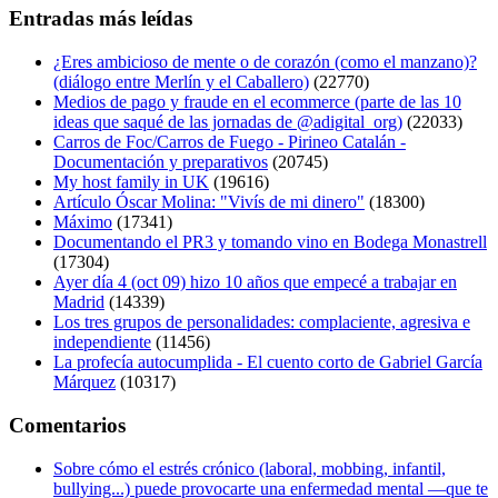
Entradas más leídas
¿Eres ambicioso de mente o de corazón (como el manzano)?
(diálogo entre Merlín y el Caballero)
(22770)
Medios de pago y fraude en el ecommerce (parte de las 10
ideas que saqué de las jornadas de @adigital_org)
(22033)
Carros de Foc/Carros de Fuego - Pirineo Catalán -
Documentación y preparativos
(20745)
My host family in UK
(19616)
Artículo Óscar Molina: "Vivís de mi dinero"
(18300)
Máximo
(17341)
Documentando el PR3 y tomando vino en Bodega Monastrell
(17304)
Ayer día 4 (oct 09) hizo 10 años que empecé a trabajar en
Madrid
(14339)
Los tres grupos de personalidades: complaciente, agresiva e
independiente
(11456)
La profecía autocumplida - El cuento corto de Gabriel García
Márquez
(10317)
Comentarios
Sobre cómo el estrés crónico (laboral, mobbing, infantil,
bullying...) puede provocarte una enfermedad mental —que te