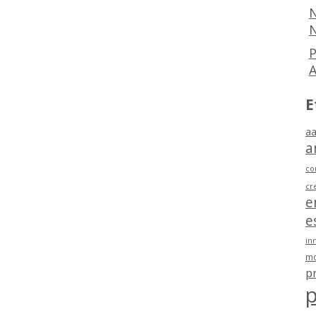
N
N
P
E
aa
a
co
cr
e
e
in
mo
p
p