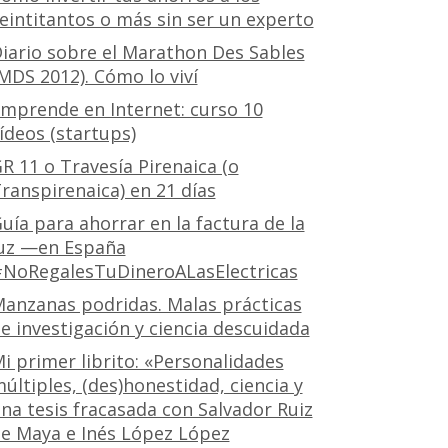
eintitantos o más sin ser un experto
iario sobre el Marathon Des Sables
MDS 2012). Cómo lo viví
mprende en Internet: curso 10
ídeos (startups)
R 11 o Travesía Pirenaica (o
ranspirenaica) en 21 días
uía para ahorrar en la factura de la
uz —en España
NoRegalesTuDineroALasElectricas
anzanas podridas. Malas prácticas
e investigación y ciencia descuidada
i primer librito: «Personalidades
últiples, (des)honestidad, ciencia y
na tesis fracasada con Salvador Ruiz
e Maya e Inés López López