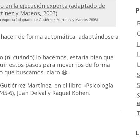
P
ón experta (adaptado de Gutiérrez-Martínez y Mateos, 2003)
B
C
s) hacen de forma automática, adaptándose a
H
L
(ni cuándo) lo hacemos, estaría bien que
L
guir estos pasos para movernos de forma
lo que buscamos, claro 😅.
S
S
 Gutiérrez Martínez, en el libro «Psicología
745-6), Juan Delval y Raquel Kohen.
S
e
T
L