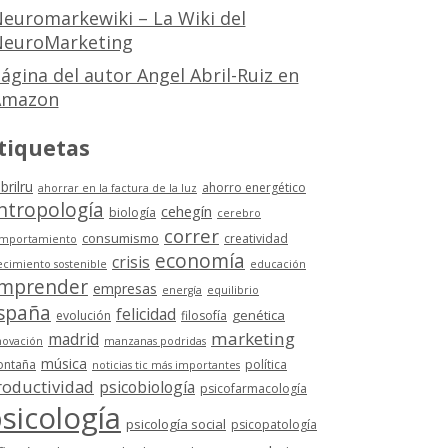
euromarkewiki – La Wiki del
euroMarketing
ágina del autor Angel Abril-Ruiz en
Amazon
tiquetas
brilru
ahorro energético
ahorrar en la factura de la luz
ntropología
cehegín
biología
cerebro
correr
consumismo
creatividad
mportamiento
economía
crisis
ecimiento sostenible
educación
mprender
empresas
energía
equilibrio
spaña
felicidad
genética
evolución
filosofía
marketing
madrid
novación
manzanas podridas
música
ntaña
política
noticias tic más importantes
roductividad
psicobiología
psicofarmacología
sicología
psicología social
psicopatología