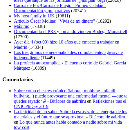
ideas que saqué de las jornadas de @adigital_org)
(22020)
Carros de Foc/Carros de Fuego - Pirineo Catalán -
Documentación y preparativos
(20741)
My host family in UK
(19611)
Artículo Óscar Molina: "Vivís de mi dinero"
(18292)
Máximo
(17338)
Documentando el PR3 y tomando vino en Bodega Monastrell
(17300)
Ayer día 4 (oct 09) hizo 10 años que empecé a trabajar en
Madrid
(14334)
Los tres grupos de personalidades: complaciente, agresiva e
independiente
(11449)
La profecía autocumplida - El cuento corto de Gabriel García
Márquez
(10309)
Comentarios
Sobre cómo el estrés crónico (laboral, mobbing, infantil,
bullying...) puede provocarte una enfermedad mental —que te
quedes rayado 🤭 - Bitácora de aabrilru
en
Reflexiones tras el
CNICPhDay 2019
La felicidad de no saber. Sobre la escasez de la energía, de los
materiales y el futuro que se aproxima. – Bitácora de aabrilru
en
Lo que nunca antes había contado a nadie sobre mi vida
low cost