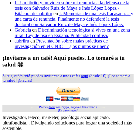
II. Un librito y un vídeo sobre mi renuncia a la defensa de la
tesis con Salvador Ruiz de Maya e Inés López López -
Bitácora de aabrilru
en
I. Memorias de una tesis fracasada… y
una carta de renuncia. Finalmente no defenderé la tesis
doctoral con Salvador Ruiz de Maya e Inés López López
Gabriela
en
Discriminación tecnológica si vives en una zona
rural. Ley de risa en España. Publicidad confusa.
aabrilru
en
Presentación sobre malas prácticas de
investigación en el CNIC —¿los puntos se unen?
¡Invítame a un café! Aquí puedes. Lo tomaré a tu
salud 🤗
Si te gustó/sirvió puedes invitarme a unos cafés
aquí
(desde 1€). ¡Los tomaré a
tu salud! ¡Gracias!
.........Puedes
donar
con Paypal, tarjeta o transferencia.........
(Es pago seguro)
Investigador, teleco, marketer, psicólogo social aplicado,
ultrafondista... Divulgando soluciones para lograr una sociedad más
sostenible.