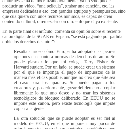
culturales se ha democratizado totalmente; ya no solo puede
producir un video, “una película”, grabar una canción, etc, las
empresas dedicadas a eso, con grandes equipos y presupuestos, sino
que cualquiera con unos recursos mínimos, es capaz de crear
contenido cultural, o remezclar con otro enfoque el ya existente.
En la parte final del artículo, comenta su opinión sobre el reciente
canon digital de la SGAE en España, “se está pagando por partida
doble los derechos de autor”:
Resulta curioso cómo Europa ha adoptado las peores
opciones en cuanto a normas de derechos de autor. Se
puede plasmar lo que mi colega Terry Fisher de
Harvard sugiere. Por un lado, se puede crear un sistema
por el que se imponga el pago de impuestos de la
manera más eficaz posible, aunque no creo que éste sea
el caso para los aparatos. Se puede pagar a los
creadores y, posteriormente, gozar del derecho a copiar
libremente lo que uno desee y no usar los sistemas
tecnológicos de bloqueo deliberado. En EEUU no se
impone este canon, pero existe tecnología que impide
copiar a la gente.
La otra solución que se puede adoptar es ser fiel al
modelo de EEUU, en el que imponen muy pocos de
estos impuestos, pero sí hay controles tecnológicos que