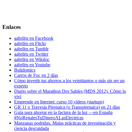
Enlaces
aabrilru en Facebook
aabrilru en Flickr
aabrilru en Tumblr
aabrilru en Twitter
aabrilru en Wikiloc
aabrilru en Youtube
Bulidomics
Carros de Foc en 2 días
Cómo invertir tus ahorros a los veintitantos o más sin ser un
experto
Diario sobre el Marathon Des Sables (MDS 2012). Cómo lo
viví
Emprende en Internet: curso 10 vídeos (startups)
GR 11 o Travesía Pirenaica (o Transpirenaica) en 21 días
Guía para ahorrar en la factura de la luz —en España
#NoRegalesTuDineroALasElectricas
Manzanas podridas. Malas prácticas de investigación y
ciencia descuidada