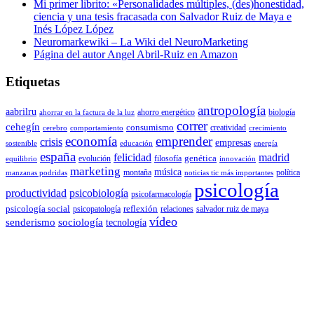
Mi primer librito: «Personalidades múltiples, (des)honestidad,
ciencia y una tesis fracasada con Salvador Ruiz de Maya e
Inés López López
Neuromarkewiki – La Wiki del NeuroMarketing
Página del autor Angel Abril-Ruiz en Amazon
Etiquetas
antropología
aabrilru
ahorro energético
biología
ahorrar en la factura de la luz
correr
cehegín
consumismo
creatividad
cerebro
comportamiento
crecimiento
economía
emprender
crisis
empresas
sostenible
educación
energía
españa
felicidad
madrid
genética
evolución
filosofía
equilibrio
innovación
marketing
música
montaña
política
manzanas podridas
noticias tic más importantes
psicología
productividad
psicobiología
psicofarmacología
psicología social
reflexión
psicopatología
relaciones
salvador ruiz de maya
vídeo
senderismo
sociología
tecnología