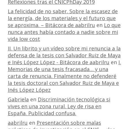
Reflexiones tras el CNICPhDay 2019
La felicidad de no saber. Sobre la escasez de
la energía, de los materiales y el futuro que
se aproxima. – Bitácora de aabrilru
en
Lo que
nunca antes había contado a nadie sobre mi
vida low cost
II. Un librito y un vídeo sobre mi renuncia a la
defensa de la tesis con Salvador Ruiz de Maya
e Inés López López - Bitácora de aabrilru
en
I.
Memorias de una tesis fracasada… y una
carta de renuncia. Finalmente no defenderé
la tesis doctoral con Salvador Ruiz de Maya e
Inés López López
Gabriela
en
Discriminación tecnológica si
vives en una zona rural. Ley de risa en
España. Publicidad confusa.
aabrilru
en
Presentación sobre malas