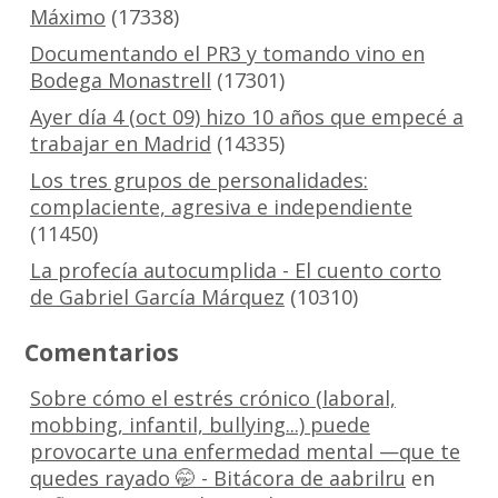
Máximo
(17338)
Documentando el PR3 y tomando vino en
Bodega Monastrell
(17301)
Ayer día 4 (oct 09) hizo 10 años que empecé a
trabajar en Madrid
(14335)
Los tres grupos de personalidades:
complaciente, agresiva e independiente
(11450)
La profecía autocumplida - El cuento corto
de Gabriel García Márquez
(10310)
Comentarios
Sobre cómo el estrés crónico (laboral,
mobbing, infantil, bullying...) puede
provocarte una enfermedad mental —que te
quedes rayado 🤭 - Bitácora de aabrilru
en