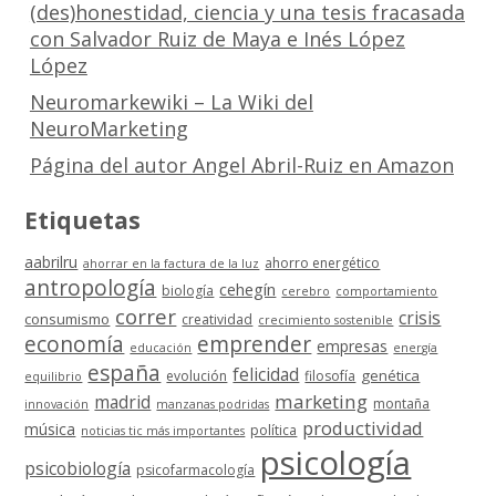
(des)honestidad, ciencia y una tesis fracasada
con Salvador Ruiz de Maya e Inés López
López
Neuromarkewiki – La Wiki del
NeuroMarketing
Página del autor Angel Abril-Ruiz en Amazon
Etiquetas
aabrilru
ahorro energético
ahorrar en la factura de la luz
antropología
cehegín
biología
cerebro
comportamiento
correr
crisis
consumismo
creatividad
crecimiento sostenible
economía
emprender
empresas
educación
energía
españa
felicidad
genética
evolución
filosofía
equilibrio
marketing
madrid
montaña
innovación
manzanas podridas
productividad
música
política
noticias tic más importantes
psicología
psicobiología
psicofarmacología