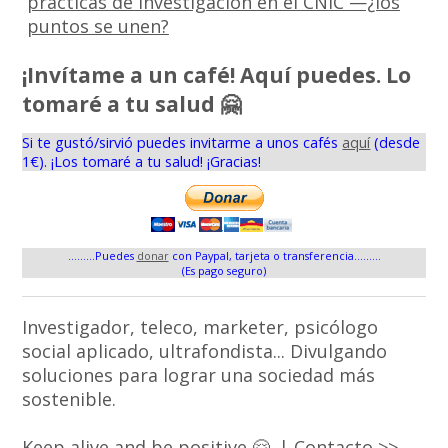
prácticas de investigación en el CNIC —¿los
puntos se unen?
¡Invítame a un café! Aquí puedes. Lo
tomaré a tu salud 🤗
Si te gustó/sirvió puedes invitarme a unos cafés
aquí
(desde
1€). ¡Los tomaré a tu salud! ¡Gracias!
.........Puedes
donar
con Paypal, tarjeta o transferencia.........
(Es pago seguro)
Investigador, teleco, marketer, psicólogo
social aplicado, ultrafondista... Divulgando
soluciones para lograr una sociedad más
sostenible.
Keep alive and be positive 🤗. |
Contacto >>