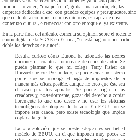
culturales se ha democratizado totalmente; ya no solo puede
producir un video, “una película”, grabar una canción, etc, las
empresas dedicadas a eso, con grandes equipos y presupuestos, sino
que cualquiera con unos recursos mínimos, es capaz de crear
contenido cultural, o remezclar con otro enfoque el ya existente.
En la parte final del artículo, comenta su opinión sobre el reciente
canon digital de la SGAE en España, “se está pagando por partida
doble los derechos de autor”:
Resulta curioso cómo Europa ha adoptado las peores
opciones en cuanto a normas de derechos de autor. Se
puede plasmar lo que mi colega Terry Fisher de
Harvard sugiere. Por un lado, se puede crear un sistema
por el que se imponga el pago de impuestos de la
manera más eficaz posible, aunque no creo que éste sea
el caso para los aparatos. Se puede pagar a los
creadores y, posteriormente, gozar del derecho a copiar
libremente lo que uno desee y no usar los sistemas
tecnológicos de bloqueo deliberado. En EEUU no se
impone este canon, pero existe tecnología que impide
copiar a la gente.
La otra solución que se puede adoptar es ser fiel al
modelo de EEUU, en el que imponen muy pocos de
estos impuestos, pero sí hay controles tecnológicos que