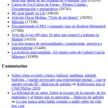
ideas que saqué de las jornadas de @adigital_org)
(22020)
Carros de Foc/Carros de Fuego - Pirineo Catalán -
Documentación y preparativos
(20741)
My host family in UK
(19610)
Artículo Óscar Molina: "Vivís de mi dinero"
(18292)
Máximo
(17338)
Documentando el PR3 y tomando vino en Bodega Monastrell
(17300)
Ayer día 4 (oct 09) hizo 10 años que empecé a trabajar en
Madrid
(14333)
Los tres grupos de personalidades: complaciente, agresiva e
independiente
(11449)
La profecía autocumplida - El cuento corto de Gabriel García
Márquez
(10309)
Comentarios
Sobre cómo el estrés crónico (laboral, mobbing, infantil,
bullying...) puede provocarte una enfermedad mental —que te
quedes rayado 🤭 - Bitácora de aabrilru
en
Reflexiones tras el
CNICPhDay 2019
La felicidad de no saber. Sobre la escasez de la energía, de los
materiales y el futuro que se aproxima. – Bitácora de aabrilru
en
Lo que nunca antes había contado a nadie sobre mi vida
low cost