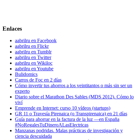
Enlaces
aabrilru en Facebook
aabrilru en Flickr
aabrilru en Tumblr
aabrilru en Twitter
aabrilru en Wikiloc
aabrilru en Youtube
Bulidomics
Carros de Foc en 2 días
Cómo invertir tus ahorros a los veintitantos o más sin ser un
experto
Diario sobre el Marathon Des Sables (MDS 2012). Cómo lo
viví
Emprende en Internet: curso 10 vídeos (startups)
GR 11 o Travesía Pirenaica (o Transpirenaica) en 21 días
Guía para ahorrar en la factura de la luz —en España
#NoRegalesTuDineroALasElectricas
Manzanas podridas. Malas prácticas de investigación y
ciencia descuidada