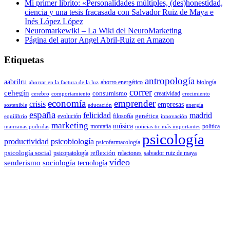
Mi primer librito: «Personalidades múltiples, (des)honestidad,
ciencia y una tesis fracasada con Salvador Ruiz de Maya e
Inés López López
Neuromarkewiki – La Wiki del NeuroMarketing
Página del autor Angel Abril-Ruiz en Amazon
Etiquetas
antropología
aabrilru
ahorro energético
biología
ahorrar en la factura de la luz
correr
cehegín
consumismo
creatividad
cerebro
comportamiento
crecimiento
economía
emprender
crisis
empresas
sostenible
educación
energía
españa
felicidad
madrid
genética
evolución
filosofía
equilibrio
innovación
marketing
música
montaña
política
manzanas podridas
noticias tic más importantes
psicología
productividad
psicobiología
psicofarmacología
psicología social
reflexión
psicopatología
relaciones
salvador ruiz de maya
vídeo
senderismo
sociología
tecnología