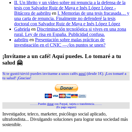
II. Un librito y un vídeo sobre mi renuncia a la defensa de la
tesis con Salvador Ruiz de Maya e Inés López López -
Bitácora de aabrilru
en
I. Memorias de una tesis fracasada… y
una carta de renuncia. Finalmente no defenderé la tesis
doctoral con Salvador Ruiz de Maya e Inés López López
Gabriela
en
Discriminación tecnológica si vives en una zona
rural. Ley de risa en España. Publicidad confusa.
aabrilru
en
Presentación sobre malas prácticas de
investigación en el CNIC —¿los puntos se unen?
¡Invítame a un café! Aquí puedes. Lo tomaré a tu
salud 🤗
Si te gustó/sirvió puedes invitarme a unos cafés
aquí
(desde 1€). ¡Los tomaré a
tu salud! ¡Gracias!
.........Puedes
donar
con Paypal, tarjeta o transferencia.........
(Es pago seguro)
Investigador, teleco, marketer, psicólogo social aplicado,
ultrafondista... Divulgando soluciones para lograr una sociedad más
sostenible.