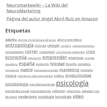
Neuromarkewiki – La Wiki del
NeuroMarketing
Página del autor Angel Abril-Ruiz en Amazon
Etiquetas
aabrilru
ahorro energético
ahorrar en la factura de la luz
antropología
cehegín
biología
cerebro
comportamiento
correr
crisis
consumismo
creatividad
crecimiento sostenible
economía
emprender
empresas
educación
energía
españa
felicidad
genética
evolución
filosofía
equilibrio
marketing
madrid
montaña
innovación
manzanas podridas
productividad
música
política
noticias tic más importantes
psicología
psicobiología
psicofarmacología
psicología social
reflexión
psicopatología
relaciones
salvador ruiz
vídeo
senderismo
sociología
tecnología
de maya