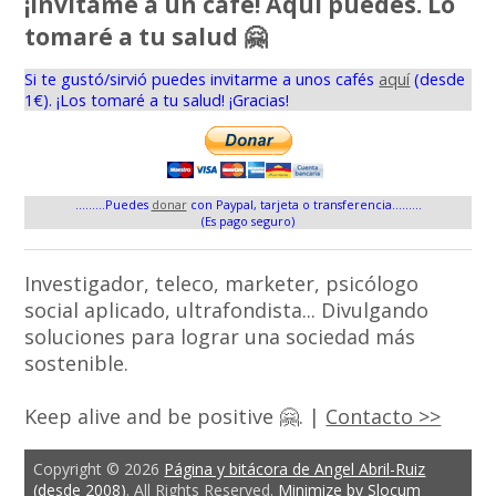
¡Invítame a un café! Aquí puedes. Lo
tomaré a tu salud 🤗
Si te gustó/sirvió puedes invitarme a unos cafés
aquí
(desde
1€). ¡Los tomaré a tu salud! ¡Gracias!
.........Puedes
donar
con Paypal, tarjeta o transferencia.........
(Es pago seguro)
Investigador, teleco, marketer, psicólogo
social aplicado, ultrafondista... Divulgando
soluciones para lograr una sociedad más
sostenible.
Keep alive and be positive 🤗. |
Contacto >>
Copyright © 2026
Página y bitácora de Angel Abril-Ruiz
(desde 2008)
. All Rights Reserved.
Minimize by Slocum