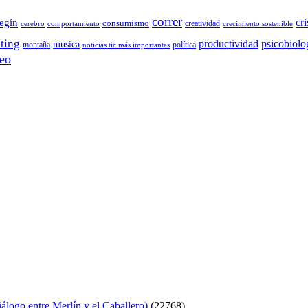
correr
cri
egín
consumismo
creatividad
cerebro
comportamiento
crecimiento sostenible
ting
productividad
psicobiolo
música
montaña
política
noticias tic más importantes
eo
logo entre Merlín y el Caballero)
(22768)