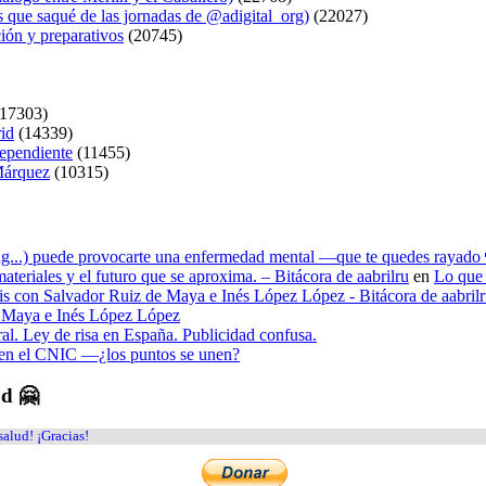
s que saqué de las jornadas de @adigital_org)
(22027)
ión y preparativos
(20745)
17303)
rid
(14339)
dependiente
(11455)
 Márquez
(10315)
ying...) puede provocarte una enfermedad mental —que te quedes rayado 
materiales y el futuro que se aproxima. – Bitácora de aabrilru
en
Lo que 
tesis con Salvador Ruiz de Maya e Inés López López - Bitácora de aabril
de Maya e Inés López López
ral. Ley de risa en España. Publicidad confusa.
n en el CNIC —¿los puntos se unen?
ud 🤗
salud! ¡Gracias!