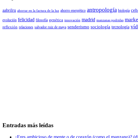
antropología
aabrilru
ceh
ahorro energético
biología
ahorrar en la factura de la luz
marke
felicidad
madrid
genética
evolución
filosofía
innovación
manzanas podridas
víd
senderismo
sociología
tecnología
reflexión
relaciones
salvador ruiz de maya
Entradas más leídas
¿Eres ambicioso de mente o de corazón (como el manzano)? (diá