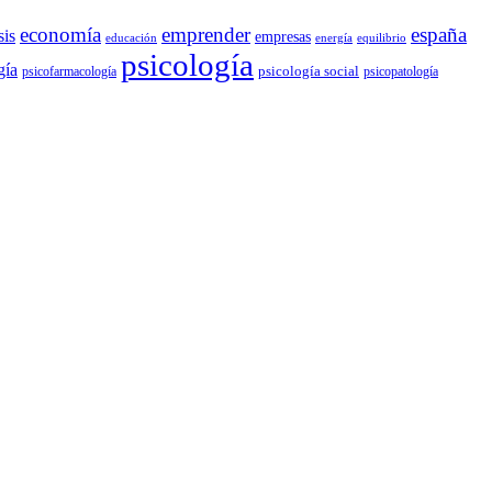
economía
emprender
españa
sis
empresas
educación
energía
equilibrio
psicología
gía
psicología social
psicofarmacología
psicopatología