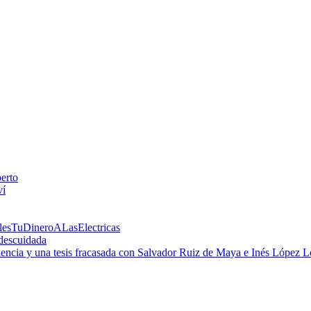
perto
ví
alesTuDineroALasElectricas
 descuidada
 ciencia y una tesis fracasada con Salvador Ruiz de Maya e Inés López 