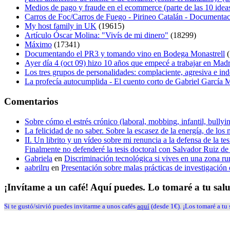
Medios de pago y fraude en el ecommerce (parte de las 10 idea
Carros de Foc/Carros de Fuego - Pirineo Catalán - Documentac
My host family in UK
(19615)
Artículo Óscar Molina: "Vivís de mi dinero"
(18299)
Máximo
(17341)
Documentando el PR3 y tomando vino en Bodega Monastrell
(
Ayer día 4 (oct 09) hizo 10 años que empecé a trabajar en Mad
Los tres grupos de personalidades: complaciente, agresiva e in
La profecía autocumplida - El cuento corto de Gabriel García
Comentarios
Sobre cómo el estrés crónico (laboral, mobbing, infantil, bull
La felicidad de no saber. Sobre la escasez de la energía, de los 
II. Un librito y un vídeo sobre mi renuncia a la defensa de la 
Finalmente no defenderé la tesis doctoral con Salvador Ruiz 
Gabriela
en
Discriminación tecnológica si vives en una zona ru
aabrilru
en
Presentación sobre malas prácticas de investigació
¡Invítame a un café! Aquí puedes. Lo tomaré a tu sal
Si te gustó/sirvió puedes invitarme a unos cafés
aquí
(desde 1€). ¡Los tomaré a tu 