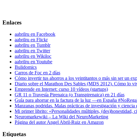
Enlaces
aabrilru en Facebook
aabrilru en Flickr
aabrilru en Tumblr
aabrilru en Twitter
aabrilru en Wikiloc
aabrilru en Youtube
Bulidomics
Carros de Foc en 2 días
Cómo invertir tus ahorros a los veintitantos o más sin ser un ex
Diario sobre el Marathon Des Sables (MDS 2012). Cómo lo vi
Emprende en Internet: curso 10 vídeos (startups)
GR 11 o Travesía Pirenaica (o Transpirenaica) en 21 días
Guía para ahorrar en la factura de la luz —en España #NoReg
Manzanas podridas. Malas prácticas de investigación y ciencia
Mi primer librito: «Personalidades múltiples, (des)honestidad,
Neuromarkewiki – La Wiki del NeuroMarketing
Página del autor Angel Abril-Ruiz en Amazon
Etiquetas