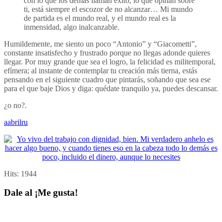
con lo que los demás llaman éxito, lo que opinan sobre
ti, está siempre el escozor de no alcanzar… Mi mundo
de partida es el mundo real, y el mundo real es la
inmensidad, algo ­inalcanzable.
Humildemente, me siento un poco “Antonio” y “Giacometti”,
constante insatisfecho y frustrado porque no llegas adonde quieres
llegar. Por muy grande que sea el logro, la felicidad es militemporal,
efímera; al instante de contemplar tu creación más tierna, estás
pensando en el siguiente cuadro que pintarás, soñando que sea ese
para el que baje Dios y diga: quédate tranquilo ya, puedes descansar.
¿o no?.
aabrilru
Hits:
1944
Dale al ¡Me gusta!