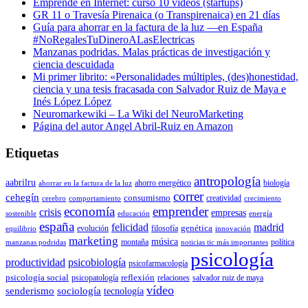
Emprende en Internet: curso 10 vídeos (startups)
GR 11 o Travesía Pirenaica (o Transpirenaica) en 21 días
Guía para ahorrar en la factura de la luz —en España
#NoRegalesTuDineroALasElectricas
Manzanas podridas. Malas prácticas de investigación y
ciencia descuidada
Mi primer librito: «Personalidades múltiples, (des)honestidad,
ciencia y una tesis fracasada con Salvador Ruiz de Maya e
Inés López López
Neuromarkewiki – La Wiki del NeuroMarketing
Página del autor Angel Abril-Ruiz en Amazon
Etiquetas
antropología
aabrilru
ahorro energético
biología
ahorrar en la factura de la luz
correr
cehegín
consumismo
creatividad
cerebro
comportamiento
crecimiento
economía
emprender
crisis
empresas
sostenible
educación
energía
españa
felicidad
madrid
genética
evolución
filosofía
equilibrio
innovación
marketing
música
montaña
política
manzanas podridas
noticias tic más importantes
psicología
productividad
psicobiología
psicofarmacología
psicología social
reflexión
psicopatología
relaciones
salvador ruiz de maya
vídeo
senderismo
sociología
tecnología