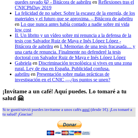
quedes rayado 🤭 - Bitácora de aabrilru
en
Reflexiones tras el
CNICPhDay 2019
La felicidad de no saber. Sobre la escasez de la energía, de los
materiales y el futuro que se aproxima. – Bitácora de aabrilru
en
Lo que nunca antes había contado a nadie sobre mi vida
low cost
II. Un librito y un vídeo sobre mi renuncia a la defensa de la
tesis con Salvador Ruiz de Maya e Inés López López -
Bitácora de aabrilru
en
I. Memorias de una tesis fracasada… y
una carta de renuncia. Finalmente no defenderé la tesis
doctoral con Salvador Ruiz de Maya e Inés López López
Gabriela
en
Discriminación tecnológica si vives en una zona
rural. Ley de risa en España. Publicidad confusa.
aabrilru
en
Presentación sobre malas prácticas de
investigación en el CNIC —¿los puntos se unen?
¡Invítame a un café! Aquí puedes. Lo tomaré a tu
salud 🤗
Si te gustó/sirvió puedes invitarme a unos cafés
aquí
(desde 1€). ¡Los tomaré a
tu salud! ¡Gracias!