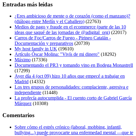
Entradas más leídas
¿Eres ambicioso de mente o de corazón (como el manzano)?
(diálogo entre Merlín y el Caballero)
(22763)
Medios de pago y fraude en el ecommerce (parte de las 10
ideas que saqué de las jornadas de @adigital_org)
(22017)
Carros de Foc/Carros de Fuego - Pirineo Catalán -
Documentación y preparativos
(20739)
My host family in UK
(19610)
Artículo Óscar Molina: "Vivís de mi dinero"
(18292)
Máximo
(17336)
Documentando el PR3 y tomando vino en Bodega Monastrell
(17299)
Ayer día 4 (oct 09) hizo 10 años que empecé a trabajar en
Madrid
(14332)
Los tres grupos de personalidades: complaciente, agresiva e
independiente
(11448)
La profecía autocumplida - El cuento corto de Gabriel García
Márquez
(10308)
Comentarios
Sobre cómo el estrés crónico (laboral, mobbing, infantil,
bullying...) puede provocarte una enfermedad mental —que te