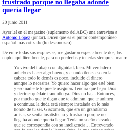
frustrado porque no llegaba adonde
quería llegar
20 junio 2011
Ayer leí en el magazine (suplemento del ABC) una entrevista a
Antonio López
(pintor). Dicen que es el pintor contemporáneo
español más cotizado (lo desconozco).
De entre todas sus respuestas, me gustaron especialmente dos, las
copio aquí literalmente, para no perderlas y tenerlas siempre a mano:
Yo vivo del trabajo con dignidad, bien. Mi verdadero
anhelo es hacer algo bueno, y cuando tienes eso en la
cabeza todo lo demás es poco, incluido el dinero,
aunque lo necesites. Yo quiero hacer algo que esté bien,
y eso nadie te lo puede asegurar. Tendría que bajar Dios
y decirte: quédate tranquilo ya. Dios no baja. Entonces,
por mucho que te digan que te admiran, que te animen
a continuar, la duda está siempre instalada en lo más
hondo de tu ser. Giacometti, que era un grandísimo
artista, se sentía insatisfecho y frustrado porque no
llegaba adonde quería llegar. Tenía un sueño elevado
que se correspondía con su inteligencia… Entreverado