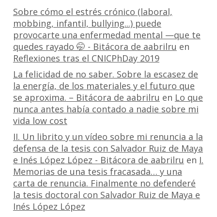
Sobre cómo el estrés crónico (laboral,
mobbing, infantil, bullying...) puede
provocarte una enfermedad mental —que te
quedes rayado 🤭 - Bitácora de aabrilru
en
Reflexiones tras el CNICPhDay 2019
La felicidad de no saber. Sobre la escasez de
la energía, de los materiales y el futuro que
se aproxima. – Bitácora de aabrilru
en
Lo que
nunca antes había contado a nadie sobre mi
vida low cost
II. Un librito y un vídeo sobre mi renuncia a la
defensa de la tesis con Salvador Ruiz de Maya
e Inés López López - Bitácora de aabrilru
en
I.
Memorias de una tesis fracasada… y una
carta de renuncia. Finalmente no defenderé
la tesis doctoral con Salvador Ruiz de Maya e
Inés López López