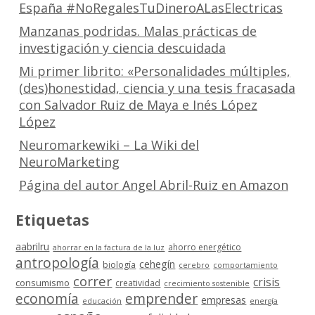
España #NoRegalesTuDineroALasElectricas
Manzanas podridas. Malas prácticas de
investigación y ciencia descuidada
Mi primer librito: «Personalidades múltiples,
(des)honestidad, ciencia y una tesis fracasada
con Salvador Ruiz de Maya e Inés López
López
Neuromarkewiki – La Wiki del
NeuroMarketing
Página del autor Angel Abril-Ruiz en Amazon
Etiquetas
aabrilru
ahorro energético
ahorrar en la factura de la luz
antropología
cehegín
biología
cerebro
comportamiento
correr
crisis
consumismo
creatividad
crecimiento sostenible
economía
emprender
empresas
educación
energía