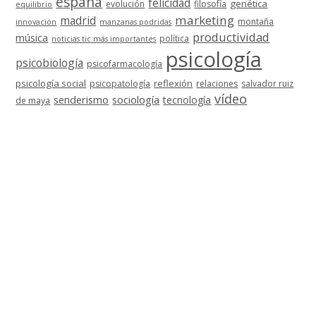
españa
felicidad
genética
evolución
filosofía
equilibrio
marketing
madrid
montaña
innovación
manzanas podridas
productividad
música
política
noticias tic más importantes
psicología
psicobiología
psicofarmacología
psicología social
reflexión
psicopatología
relaciones
salvador ruiz
vídeo
senderismo
sociología
tecnología
de maya