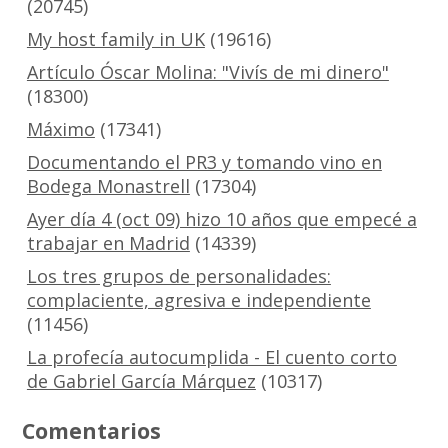
(20745)
My host family in UK
(19616)
Artículo Óscar Molina: "Vivís de mi dinero"
(18300)
Máximo
(17341)
Documentando el PR3 y tomando vino en
Bodega Monastrell
(17304)
Ayer día 4 (oct 09) hizo 10 años que empecé a
trabajar en Madrid
(14339)
Los tres grupos de personalidades:
complaciente, agresiva e independiente
(11456)
La profecía autocumplida - El cuento corto
de Gabriel García Márquez
(10317)
Comentarios