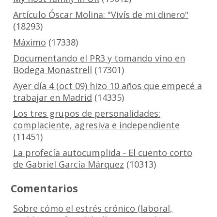
Artículo Óscar Molina: "Vivís de mi dinero"
(18293)
Máximo
(17338)
Documentando el PR3 y tomando vino en
Bodega Monastrell
(17301)
Ayer día 4 (oct 09) hizo 10 años que empecé a
trabajar en Madrid
(14335)
Los tres grupos de personalidades:
complaciente, agresiva e independiente
(11451)
La profecía autocumplida - El cuento corto
de Gabriel García Márquez
(10313)
Comentarios
Sobre cómo el estrés crónico (laboral,