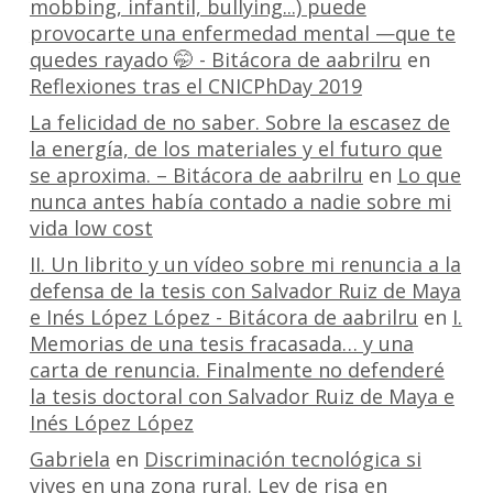
mobbing, infantil, bullying...) puede
provocarte una enfermedad mental —que te
quedes rayado 🤭 - Bitácora de aabrilru
en
Reflexiones tras el CNICPhDay 2019
La felicidad de no saber. Sobre la escasez de
la energía, de los materiales y el futuro que
se aproxima. – Bitácora de aabrilru
en
Lo que
nunca antes había contado a nadie sobre mi
vida low cost
II. Un librito y un vídeo sobre mi renuncia a la
defensa de la tesis con Salvador Ruiz de Maya
e Inés López López - Bitácora de aabrilru
en
I.
Memorias de una tesis fracasada… y una
carta de renuncia. Finalmente no defenderé
la tesis doctoral con Salvador Ruiz de Maya e
Inés López López
Gabriela
en
Discriminación tecnológica si
vives en una zona rural. Ley de risa en