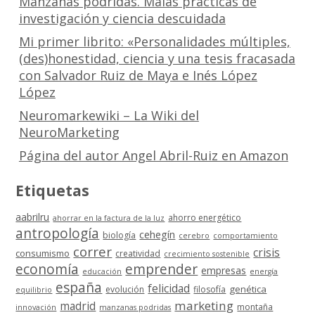
Manzanas podridas. Malas prácticas de
investigación y ciencia descuidada
Mi primer librito: «Personalidades múltiples,
(des)honestidad, ciencia y una tesis fracasada
con Salvador Ruiz de Maya e Inés López
López
Neuromarkewiki – La Wiki del
NeuroMarketing
Página del autor Angel Abril-Ruiz en Amazon
Etiquetas
aabrilru
ahorro energético
ahorrar en la factura de la luz
antropología
cehegín
biología
cerebro
comportamiento
correr
crisis
consumismo
creatividad
crecimiento sostenible
economía
emprender
empresas
educación
energía
españa
felicidad
genética
evolución
filosofía
equilibrio
marketing
madrid
montaña
innovación
manzanas podridas