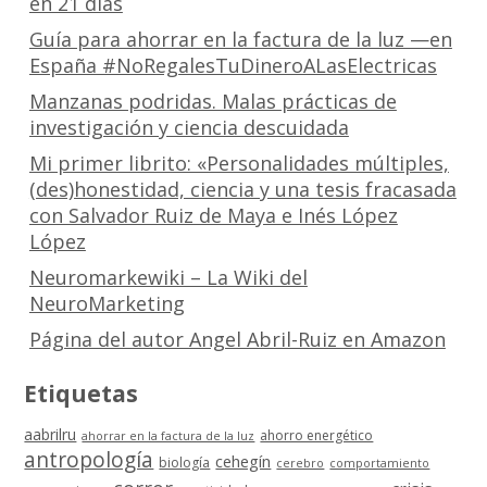
en 21 días
Guía para ahorrar en la factura de la luz —en
España #NoRegalesTuDineroALasElectricas
Manzanas podridas. Malas prácticas de
investigación y ciencia descuidada
Mi primer librito: «Personalidades múltiples,
(des)honestidad, ciencia y una tesis fracasada
con Salvador Ruiz de Maya e Inés López
López
Neuromarkewiki – La Wiki del
NeuroMarketing
Página del autor Angel Abril-Ruiz en Amazon
Etiquetas
aabrilru
ahorro energético
ahorrar en la factura de la luz
antropología
cehegín
biología
cerebro
comportamiento