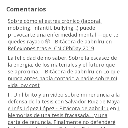
Comentarios
Sobre cómo el estrés crónico (laboral,
mobbing, infantil, bullying...) puede
provocarte una enfermedad mental —que te
quedes rayado 🤭 - Bitácora de aabrilru
en
Reflexiones tras el CNICPhDay 2019
La felicidad de no saber. Sobre la escasez de
la energía, de los materiales y el futuro que
se aproxima. – Bitácora de aabrilru
en
Lo que
nunca antes había contado a nadie sobre mi
vida low cost
II. Un librito y un vídeo sobre mi renuncia a la
defensa de la tesis con Salvador Ruiz de Maya
e Inés López López - Bitácora de aabrilru
en
I.
Memorias de una tesis fracasada… y una
carta de renuncia. Finalmente no defenderé