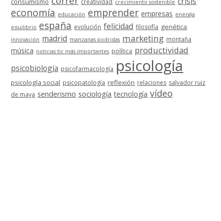
correr
crisis
consumismo
creatividad
crecimiento sostenible
economía
emprender
empresas
educación
energía
españa
felicidad
genética
evolución
filosofía
equilibrio
marketing
madrid
montaña
innovación
manzanas podridas
productividad
música
política
noticias tic más importantes
psicología
psicobiología
psicofarmacología
psicología social
reflexión
psicopatología
relaciones
salvador ruiz
vídeo
senderismo
sociología
tecnología
de maya