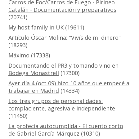
Carros de Foc/Carros de Fuego - Pirineo
Catalán - Documentación y preparativos
(20741)
My host family in UK
(19611)
Artículo Óscar Molina: "Vivís de mi dinero"
(18293)
Máximo
(17338)
Documentando el PR3 y tomando vino en
Bodega Monastrell
(17300)
Ayer día 4 (oct 09) hizo 10 años que empecé a
trabajar en Madrid
(14334)
Los tres grupos de personalidades:
complaciente, agresiva e independiente
(11450)
La profecía autocumplida - El cuento corto
de Gabriel García Márquez
(10310)