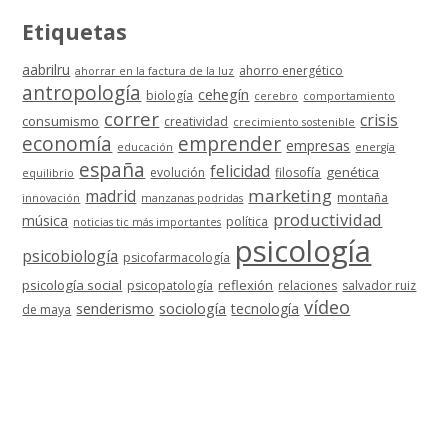
Etiquetas
aabrilru
ahorro energético
ahorrar en la factura de la luz
antropología
cehegín
biología
cerebro
comportamiento
correr
crisis
consumismo
creatividad
crecimiento sostenible
economía
emprender
empresas
educación
energía
españa
felicidad
genética
evolución
filosofía
equilibrio
marketing
madrid
montaña
innovación
manzanas podridas
productividad
música
política
noticias tic más importantes
psicología
psicobiología
psicofarmacología
psicología social
reflexión
psicopatología
relaciones
salvador ruiz
vídeo
senderismo
sociología
tecnología
de maya