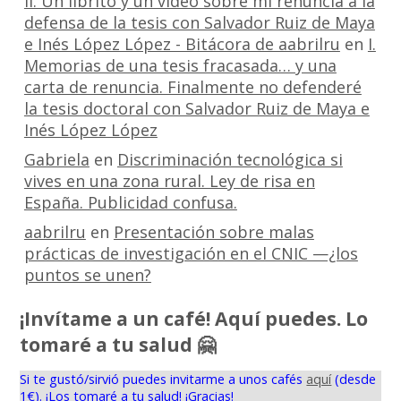
II. Un librito y un vídeo sobre mi renuncia a la
defensa de la tesis con Salvador Ruiz de Maya
e Inés López López - Bitácora de aabrilru
en
I.
Memorias de una tesis fracasada… y una
carta de renuncia. Finalmente no defenderé
la tesis doctoral con Salvador Ruiz de Maya e
Inés López López
Gabriela
en
Discriminación tecnológica si
vives en una zona rural. Ley de risa en
España. Publicidad confusa.
aabrilru
en
Presentación sobre malas
prácticas de investigación en el CNIC —¿los
puntos se unen?
¡Invítame a un café! Aquí puedes. Lo
tomaré a tu salud 🤗
Si te gustó/sirvió puedes invitarme a unos cafés
aquí
(desde
1€). ¡Los tomaré a tu salud! ¡Gracias!