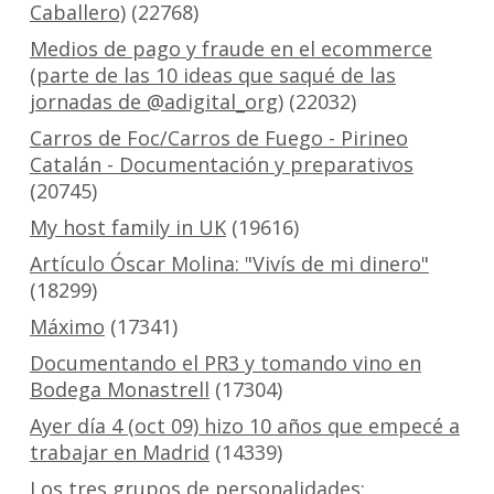
Caballero)
(22768)
Medios de pago y fraude en el ecommerce
(parte de las 10 ideas que saqué de las
jornadas de @adigital_org)
(22032)
Carros de Foc/Carros de Fuego - Pirineo
Catalán - Documentación y preparativos
(20745)
My host family in UK
(19616)
Artículo Óscar Molina: "Vivís de mi dinero"
(18299)
Máximo
(17341)
Documentando el PR3 y tomando vino en
Bodega Monastrell
(17304)
Ayer día 4 (oct 09) hizo 10 años que empecé a
trabajar en Madrid
(14339)
Los tres grupos de personalidades: