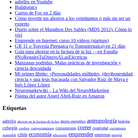
aabrilru en Youtube
Bulidomics
Carros de Foc en 2 días
Cómo invertir tus ahorros a los veintitantos o más sin ser un
experto
Diario sobre el Marathon Des Sables (MDS 2012). Cómo lo
viví
Emprende en Internet: curso 10 vídeos (startups)
GR 11 o Travesía Pirenaica (o Transpirenaica) en 21 días
Guía para ahorrar en la factura de la luz —en España
#NoRegalesTuDineroALasElectricas
Manzanas podridas. Malas prácticas de investigación y
ciencia descuidada
Mi primer librito: «Personalidades múltiples, (des)honestidad,
ciencia y una tesis fracasada con Salvador Ruiz de Maya e
Inés López López
Neuromarkewiki – La Wiki del NeuroMarketing
Página del autor Angel Abril-Ruiz en Amazon
Etiquetas
antropología
aabrilru
ahorro energético
biología
ahorrar en la factura de la luz
correr
cehegín
consumismo
creatividad
cerebro
comportamiento
crecimiento
economía
emprender
crisis
empresas
sostenible
educación
energía