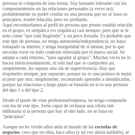
persona se comporta de esta forma. Soy bastante tolerante con los
comportamientos en las relaciones personales (a veces no);
probablemente no podré confiar en una persona que no se basa en
principios, tendré relación, pero no profunda.
Aquí encontraríamos al perfil de persona que pronto entabla relación
en el grupo, es simpática (vs empática) casi siempre, pero que se le
nota como “que está fingiendo” y un poco forzada. Es probable que
este tipo de persona, no tenga autonomía/independencia, no haya
trabajado su interior, y tenga inseguridad de sí misma, por lo que
necesita verse en todo contexto reforzada por el marco social. Se
adapta a cada entorno, “para agradar al grupo”. Muchas veces no lo
hacen intencionadamente, ni está mal que se comporten así,
simplemente, les supone una vía de supervivencia. Hay que
respetarles siempre, por supuesto, porque no es una postura ni mejor
ni peor que otra; simplemente, recomiendo aprender a identificarlas,
porque las relaciones a largo plazo se basarán en si es una persona
del tipo 1 o del tipo 2.
Desde el punto de vista profesional/empresa, no tengo compasión
con los de este tipo. Sería capaz de rechazar una oferta mil-
millonaria si la persona que hay al otro lado, no se basa en
“principios”.
Aunque no he vivido años atrás el mundo de las
escuelas de
negocios
, creo que en ellas, hace años (y tal vez ahora también), se