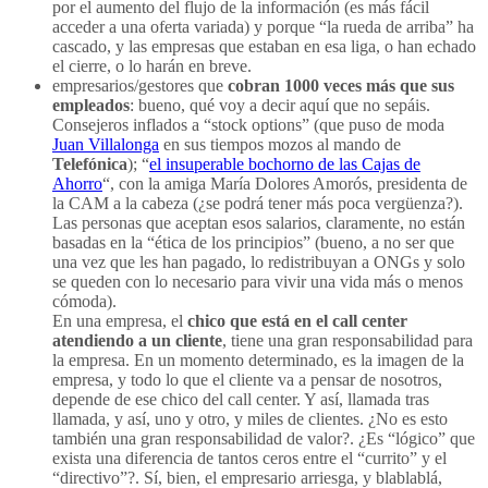
por el aumento del flujo de la información (es más fácil
acceder a una oferta variada) y porque “la rueda de arriba” ha
cascado, y las empresas que estaban en esa liga, o han echado
el cierre, o lo harán en breve.
empresarios/gestores que
cobran 1000 veces más que sus
empleados
: bueno, qué voy a decir aquí que no sepáis.
Consejeros inflados a “stock options” (que puso de moda
Juan Villalonga
en sus tiempos mozos al mando de
Telefónica
); “
el insuperable bochorno de las Cajas de
Ahorro
“, con la amiga María Dolores Amorós, presidenta de
la CAM a la cabeza (¿se podrá tener más poca vergüenza?).
Las personas que aceptan esos salarios, claramente, no están
basadas en la “ética de los principios” (bueno, a no ser que
una vez que les han pagado, lo redistribuyan a ONGs y solo
se queden con lo necesario para vivir una vida más o menos
cómoda).
En una empresa, el
chico que está en el call center
atendiendo a un cliente
, tiene una gran responsabilidad para
la empresa. En un momento determinado, es la imagen de la
empresa, y todo lo que el cliente va a pensar de nosotros,
depende de ese chico del call center. Y así, llamada tras
llamada, y así, uno y otro, y miles de clientes. ¿No es esto
también una gran responsabilidad de valor?. ¿Es “lógico” que
exista una diferencia de tantos ceros entre el “currito” y el
“directivo”?. Sí, bien, el empresario arriesga, y blablablá,