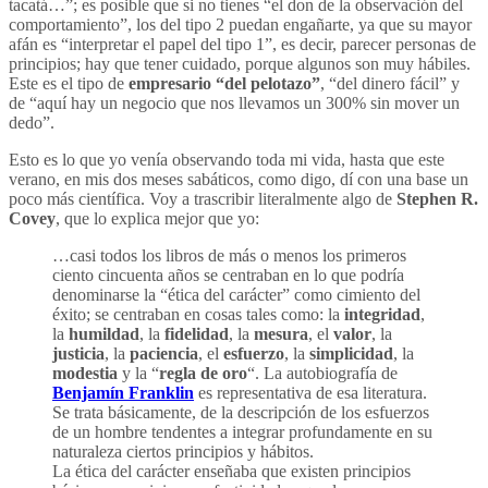
tacatá…”; es posible que si no tienes “el don de la observación del
comportamiento”, los del tipo 2 puedan engañarte, ya que su mayor
afán es “interpretar el papel del tipo 1”, es decir, parecer personas de
principios; hay que tener cuidado, porque algunos son muy hábiles.
Este es el tipo de
empresario “del pelotazo”
, “del dinero fácil” y
de “aquí hay un negocio que nos llevamos un 300% sin mover un
dedo”.
Esto es lo que yo venía observando toda mi vida, hasta que este
verano, en mis dos meses sabáticos, como digo, dí con una base un
poco más científica. Voy a trascribir literalmente algo de
Stephen R.
Covey
, que lo explica mejor que yo:
…casi todos los libros de más o menos los primeros
ciento cincuenta años se centraban en lo que podría
denominarse la “ética del carácter” como cimiento del
éxito; se centraban en cosas tales como: la
integridad
,
la
humildad
, la
fidelidad
, la
mesura
, el
valor
, la
justicia
, la
paciencia
, el
esfuerzo
, la
simplicidad
, la
modestia
y la “
regla de oro
“. La autobiografía de
Benjamín Franklin
es representativa de esa literatura.
Se trata básicamente, de la descripción de los esfuerzos
de un hombre tendentes a integrar profundamente en su
naturaleza ciertos principios y hábitos.
La ética del carácter enseñaba que existen principios