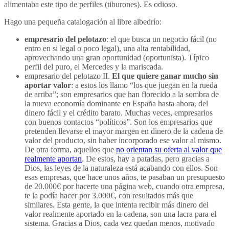
alimentaba este tipo de perfiles (tiburones). Es odioso.
Hago una pequeña catalogación al libre albedrío:
empresario del pelotazo
: el que busca un negocio fácil (no
entro en si legal o poco legal), una alta rentabilidad,
aprovechando una gran oportunidad (oportunista). Típico
perfil del puro, el Mercedes y la mariscada.
empresario del pelotazo II.
El que quiere ganar mucho sin
aportar valor
: a estos los llamo “los que juegan en la rueda
de arriba”; son empresarios que han florecido a la sombra de
la nueva economía dominante en España hasta ahora, del
dinero fácil y el crédito barato. Muchas veces, empresarios
con buenos contactos “políticos”. Son los empresarios que
pretenden llevarse el mayor margen en dinero de la cadena de
valor del producto, sin haber incorporado ese valor al mismo.
De otra forma, aquellos que
no orientan su oferta al valor que
realmente aportan
. De estos, hay a patadas, pero gracias a
Dios, las leyes de la naturaleza está acabando con ellos. Son
esas empresas, que hace unos años, te pasaban un presupuesto
de 20.000€ por hacerte una página web, cuando otra empresa,
te la podía hacer por 3.000€, con resultados más que
similares. Esta gente, la que intenta recibir más dinero del
valor realmente aportado en la cadena, son una lacra para el
sistema. Gracias a Dios, cada vez quedan menos, motivado