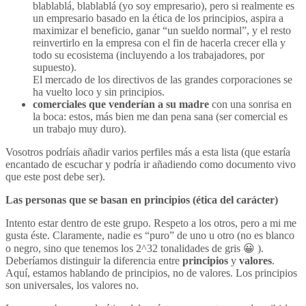
blablablá, blablablá (yo soy empresario), pero si realmente es
un empresario basado en la ética de los principios, aspira a
maximizar el beneficio, ganar “un sueldo normal”, y el resto
reinvertirlo en la empresa con el fin de hacerla crecer ella y
todo su ecosistema (incluyendo a los trabajadores, por
supuesto).
El mercado de los directivos de las grandes corporaciones se
ha vuelto loco y sin principios.
comerciales que venderían a su madre
con una sonrisa en
la boca: estos, más bien me dan pena sana (ser comercial es
un trabajo muy duro).
Vosotros podríais añadir varios perfiles más a esta lista (que estaría
encantado de escuchar y podría ir añadiendo como documento vivo
que este post debe ser).
Las personas que se basan en principios (ética del carácter)
Intento estar dentro de este grupo. Respeto a los otros, pero a mi me
gusta éste. Claramente, nadie es “puro” de uno u otro (no es blanco
o negro, sino que tenemos los 2^32 tonalidades de gris 😀 ).
Deberíamos distinguir la diferencia entre
principios
y
valores
.
Aquí, estamos hablando de principios, no de valores. Los principios
son universales, los valores no.