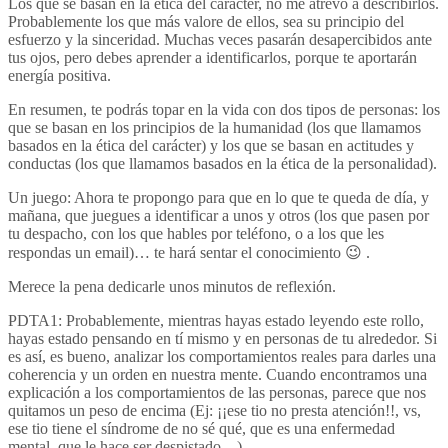
Los que se basan en la ética del carácter, no me atrevo a describirlos.
Probablemente los que más valore de ellos, sea su principio del
esfuerzo y la sinceridad. Muchas veces pasarán desapercibidos ante
tus ojos, pero debes aprender a identificarlos, porque te aportarán
energía positiva.
En resumen, te podrás topar en la vida con dos tipos de personas: los
que se basan en los principios de la humanidad (los que llamamos
basados en la ética del carácter) y los que se basan en actitudes y
conductas (los que llamamos basados en la ética de la personalidad).
Un juego: Ahora te propongo para que en lo que te queda de día, y
mañana, que juegues a identificar a unos y otros (los que pasen por
tu despacho, con los que hables por teléfono, o a los que les
respondas un email)… te hará sentar el conocimiento 😉 .
Merece la pena dedicarle unos minutos de reflexión.
PDTA1: Probablemente, mientras hayas estado leyendo este rollo,
hayas estado pensando en tí mismo y en personas de tu alrededor. Si
es así, es bueno, analizar los comportamientos reales para darles una
coherencia y un orden en nuestra mente. Cuando encontramos una
explicación a los comportamientos de las personas, parece que nos
quitamos un peso de encima (Ej: ¡¡ese tio no presta atención!!, vs,
ese tio tiene el síndrome de no sé qué, que es una enfermedad
mental, que le hace ser despistado…)