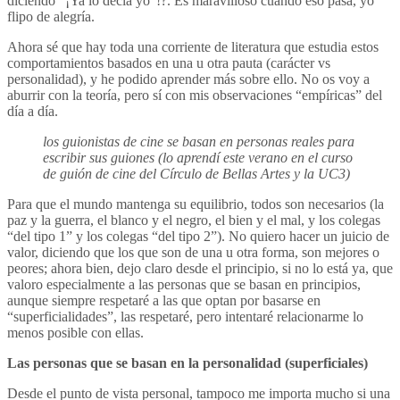
diciendo “¡Ya lo decía yo”!?. Es maravilloso cuando eso pasa, yo
flipo de alegría.
Ahora sé que hay toda una corriente de literatura que estudia estos
comportamientos basados en una u otra pauta (carácter vs
personalidad), y he podido aprender más sobre ello. No os voy a
aburrir con la teoría, pero sí con mis observaciones “empíricas” del
día a día.
los guionistas de cine se basan en personas reales para
escribir sus guiones (lo aprendí este verano en el curso
de guión de cine del Círculo de Bellas Artes y la UC3)
Para que el mundo mantenga su equilibrio, todos son necesarios (la
paz y la guerra, el blanco y el negro, el bien y el mal, y los colegas
“del tipo 1” y los colegas “del tipo 2”). No quiero hacer un juicio de
valor, diciendo que los que son de una u otra forma, son mejores o
peores; ahora bien, dejo claro desde el principio, si no lo está ya, que
valoro especialmente a las personas que se basan en principios,
aunque siempre respetaré a las que optan por basarse en
“superficialidades”, las respetaré, pero intentaré relacionarme lo
menos posible con ellas.
Las personas que se basan en la personalidad (superficiales)
Desde el punto de vista personal, tampoco me importa mucho si una