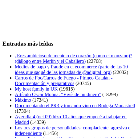
Entradas más leídas
¿Eres ambicioso de mente o de corazón (como el manzano)?
(diálogo entre Merlín y el Caballero)
(22768)
Medios de pago y fraude en el ecommerce (parte de las 10
ideas que saqué de las jornadas de @adigital_org)
(22032)
Carros de Foc/Carros de Fuego - Pirineo Catalán -
Documentación y preparativos
(20745)
My host family in UK
(19615)
Artículo Óscar Molina: "Vivís de mi dinero"
(18299)
Máximo
(17341)
Documentando el PR3 y tomando vino en Bodega Monastrell
(17304)
Ayer día 4 (oct 09) hizo 10 años que empecé a trabajar en
Madrid
(14339)
Los tres grupos de personalidades: complaciente, agresiva e
independiente
(11456)