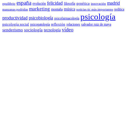
españa
felicidad
madrid
genética
evolución
filosofía
equilibrio
innovación
marketing
música
montaña
política
manzanas podridas
noticias tic más importantes
psicología
productividad
psicobiología
psicofarmacología
psicología social
reflexión
psicopatología
relaciones
salvador ruiz de maya
vídeo
senderismo
sociología
tecnología