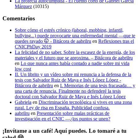
La profecía autocumplida - El cuento corto de Gabriel García
Márquez
(10315)
Comentarios
Sobre cómo el estrés crónico (laboral, mobbing, infantil,
bullying...) puede provocarte una enfermedad mental —que te
quedes rayado 🤭 - Bitácora de aabrilru
en
Reflexiones tras el
CNICPhDay 2019
La felicidad de no saber. Sobre la escasez de la energía, de los
materiales y el futuro que se aproxima. – Bitácora de aabrilru
en
Lo que nunca antes había contado a nadie sobre mi vida
low cost
II. Un librito y un vídeo sobre mi renuncia a la defensa de la
tesis con Salvador Ruiz de Maya e Inés López López -
Bitácora de aabrilru
en
I. Memorias de una tesis fracasada… y
una carta de renuncia. Finalmente no defenderé la tesis
doctoral con Salvador Ruiz de Maya e Inés López López
Gabriela
en
Discriminación tecnológica si vives en una zona
rural. Ley de risa en España. Publicidad confusa.
aabrilru
en
Presentación sobre malas prácticas de
investigación en el CNIC —¿los puntos se unen?
¡Invítame a un café! Aquí puedes. Lo tomaré a tu
salud 🤗