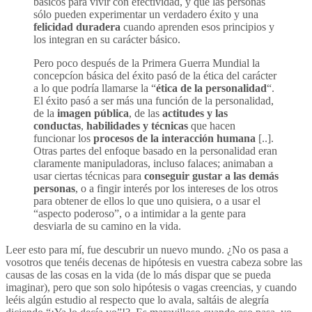
básicos para vivir con efectividad, y que las personas
sólo pueden experimentar un verdadero éxito y una
felicidad duradera
cuando aprenden esos principios y
los integran en su carácter básico.
Pero poco después de la Primera Guerra Mundial la
concepcíon básica del éxito pasó de la ética del carácter
a lo que podría llamarse la “
ética de la personalidad
“.
El éxito pasó a ser más una función de la personalidad,
de la
imagen pública
, de las
actitudes y las
conductas
,
habilidades y técnicas
que hacen
funcionar los
procesos de la interacción humana
[..].
Otras partes del enfoque basado en la personalidad eran
claramente manipuladoras, incluso falaces; animaban a
usar ciertas técnicas para
conseguir gustar a las demás
personas
, o a fingir interés por los intereses de los otros
para obtener de ellos lo que uno quisiera, o a usar el
“aspecto poderoso”, o a intimidar a la gente para
desviarla de su camino en la vida.
Leer esto para mí, fue descubrir un nuevo mundo. ¿No os pasa a
vosotros que tenéis decenas de hipótesis en vuestra cabeza sobre las
causas de las cosas en la vida (de lo más dispar que se pueda
imaginar), pero que son solo hipótesis o vagas creencias, y cuando
leéis algún estudio al respecto que lo avala, saltáis de alegría