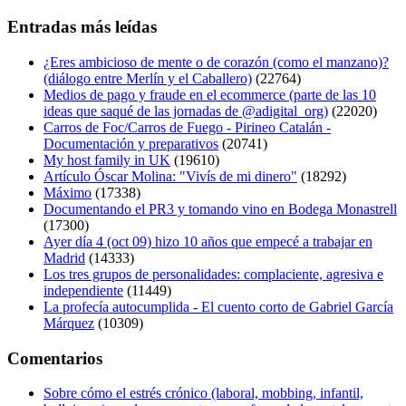
Entradas más leídas
¿Eres ambicioso de mente o de corazón (como el manzano)?
(diálogo entre Merlín y el Caballero)
(22764)
Medios de pago y fraude en el ecommerce (parte de las 10
ideas que saqué de las jornadas de @adigital_org)
(22020)
Carros de Foc/Carros de Fuego - Pirineo Catalán -
Documentación y preparativos
(20741)
My host family in UK
(19610)
Artículo Óscar Molina: "Vivís de mi dinero"
(18292)
Máximo
(17338)
Documentando el PR3 y tomando vino en Bodega Monastrell
(17300)
Ayer día 4 (oct 09) hizo 10 años que empecé a trabajar en
Madrid
(14333)
Los tres grupos de personalidades: complaciente, agresiva e
independiente
(11449)
La profecía autocumplida - El cuento corto de Gabriel García
Márquez
(10309)
Comentarios
Sobre cómo el estrés crónico (laboral, mobbing, infantil,