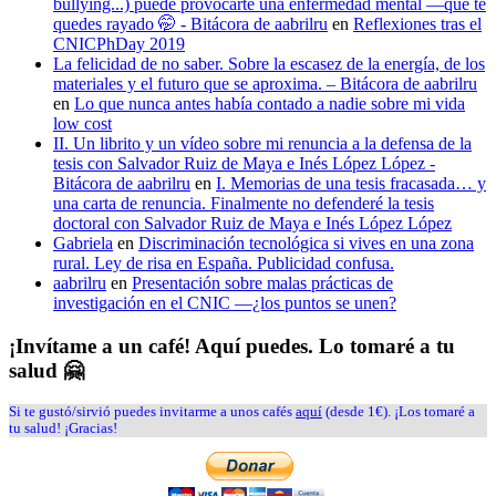
bullying...) puede provocarte una enfermedad mental —que te
quedes rayado 🤭 - Bitácora de aabrilru
en
Reflexiones tras el
CNICPhDay 2019
La felicidad de no saber. Sobre la escasez de la energía, de los
materiales y el futuro que se aproxima. – Bitácora de aabrilru
en
Lo que nunca antes había contado a nadie sobre mi vida
low cost
II. Un librito y un vídeo sobre mi renuncia a la defensa de la
tesis con Salvador Ruiz de Maya e Inés López López -
Bitácora de aabrilru
en
I. Memorias de una tesis fracasada… y
una carta de renuncia. Finalmente no defenderé la tesis
doctoral con Salvador Ruiz de Maya e Inés López López
Gabriela
en
Discriminación tecnológica si vives en una zona
rural. Ley de risa en España. Publicidad confusa.
aabrilru
en
Presentación sobre malas prácticas de
investigación en el CNIC —¿los puntos se unen?
¡Invítame a un café! Aquí puedes. Lo tomaré a tu
salud 🤗
Si te gustó/sirvió puedes invitarme a unos cafés
aquí
(desde 1€). ¡Los tomaré a
tu salud! ¡Gracias!