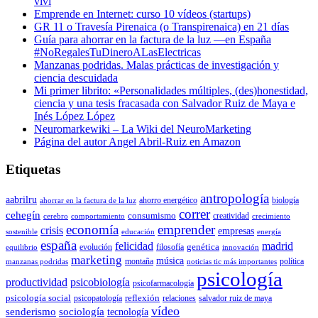
viví
Emprende en Internet: curso 10 vídeos (startups)
GR 11 o Travesía Pirenaica (o Transpirenaica) en 21 días
Guía para ahorrar en la factura de la luz —en España
#NoRegalesTuDineroALasElectricas
Manzanas podridas. Malas prácticas de investigación y
ciencia descuidada
Mi primer librito: «Personalidades múltiples, (des)honestidad,
ciencia y una tesis fracasada con Salvador Ruiz de Maya e
Inés López López
Neuromarkewiki – La Wiki del NeuroMarketing
Página del autor Angel Abril-Ruiz en Amazon
Etiquetas
antropología
aabrilru
ahorro energético
biología
ahorrar en la factura de la luz
correr
cehegín
consumismo
creatividad
cerebro
comportamiento
crecimiento
economía
emprender
crisis
empresas
sostenible
educación
energía
españa
felicidad
madrid
genética
evolución
filosofía
equilibrio
innovación
marketing
música
montaña
política
manzanas podridas
noticias tic más importantes
psicología
productividad
psicobiología
psicofarmacología
psicología social
reflexión
psicopatología
relaciones
salvador ruiz de maya
vídeo
senderismo
sociología
tecnología